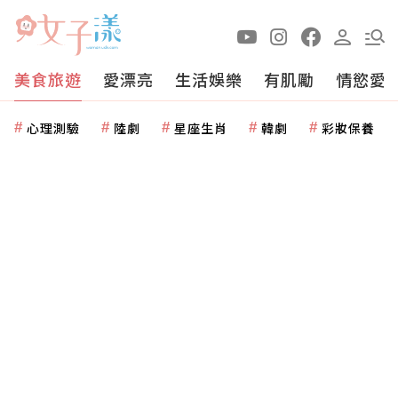
美食旅遊
愛漂亮
生活娛樂
有肌勵
情慾愛
心理測驗
陸劇
星座生肖
韓劇
彩妝保養