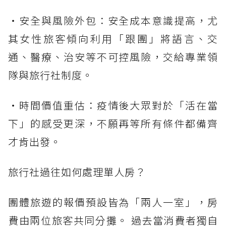
・安全與風險外包：安全成本意識提高，尤
其女性旅客傾向利用「跟團」將語言、交
通、醫療、治安等不可控風險，交給專業領
隊與旅行社制度。
・時間價值重估：疫情後大眾對於「活在當
下」的感受更深，不願再等所有條件都備齊
才肯出發。
旅行社過往如何處理單人房？
團體旅遊的報價預設皆為「兩人一室」，房
費由兩位旅客共同分攤。 過去當消費者獨自