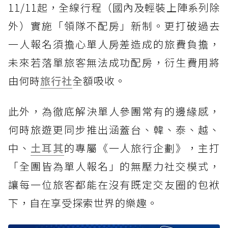
11/11起，全線行程（國內及輕裝上陣系列除
外）實施「領隊不配房」新制。更打破過去
一人報名須擔心單人房差造成的旅費負擔，
未來若落單旅客無法成功配房，衍生費用將
由何時
旅行社
全額吸收。
此外，為徹底解決單人參團常有的邊緣感，
何時旅遊更同步推出涵蓋台、韓、泰、越、
中、
土耳其
的專屬《一人旅行企劃》，主打
「全團皆為單人報名」的無壓力社交模式，
讓每一位旅客都能在沒有既定交友圈的包袱
下，自在享受探索世界的樂趣。