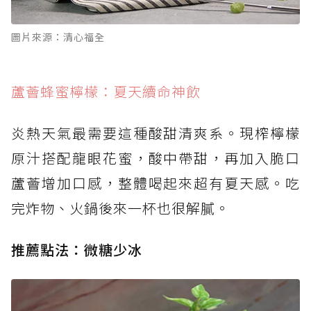
圖片來源：清心福全
蘆薈蜂蜜檸檬：夏天續命神飲
炎熱天氣最需要這種酸甜清爽系。現榨檸檬
原汁搭配龍眼花蜜，酸中帶甜，再加入脆口
蘆薈增加口感，整體喝起來超有夏天感。吃
完炸物、火鍋後來一杯也很解膩。
推薦點法：微糖少冰