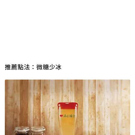
桂圓鮮奶茶：冬天必喝暖心系代表
清心隱藏版 - 珍珠蜂蜜鮮奶普洱
推薦點法：微糖少冰