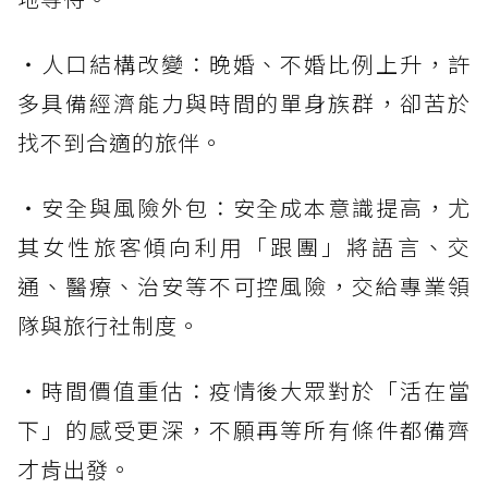
・人口結構改變：晚婚、不婚比例上升，許
多具備經濟能力與時間的單身族群，卻苦於
找不到合適的旅伴。
・安全與風險外包：安全成本意識提高，尤
其女性旅客傾向利用「跟團」將語言、交
通、醫療、治安等不可控風險，交給專業領
隊與旅行社制度。
・時間價值重估：疫情後大眾對於「活在當
下」的感受更深，不願再等所有條件都備齊
才肯出發。