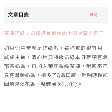
文章目錄
展開
茶凍奶綠：奶綠控會默默愛上的隱藏人氣王
茶凍奶綠：奶綠控會默默愛上的隱藏人氣王
珍珠奶茶：經典中的經典，怎麼點都不出錯
如果你平常就是奶綠派，這杯真的很容易一
仙草凍奶茶：成熟系手搖代表
試成主顧。清心經典特級奶綠本身就帶有濃
暗黑水晶奶茶：低調但超有記憶點
郁茶奶香，再加入茉莉香綠茶凍，喝起來不
蜂蜜奶茶：甜派會直接愛上
只有滑順奶香，還多了Q嫩口感，咀嚼時還能
蜂蜜烏龍綠：老清心粉的經典愛將
聞到淡淡花香，整體層次很加分。
蘆薈蜂蜜檸檬：夏天續命神飲
烏龍綠茶：真正內行人都點這杯
優多綠茶：酸甜派必點青春神飲