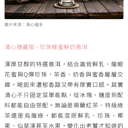
圖片來源：清心福全
清心隱藏版 - 珍珠蜂蜜鮮奶普洱
渾厚甘醇的特選普洱，結合崙背鮮乳、龍眼
花蜜與Q彈珍珠，茶香、奶香與蜜香層層交
織，喝起來濃郁香甜又帶有厚實口感。其實
清心不只固定菜單能點，從冰塊、糖度到配
料都能自由搭配。無論是錫蘭紅茶、特級綠
茶還是烏龍綠，都能混搭鮮乳、珍珠、椰
果、仙草凍甚至水果，變化出老饕才知道的