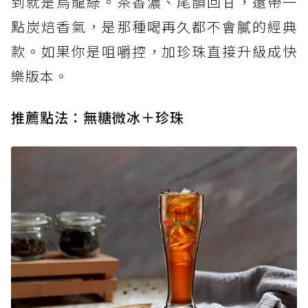
到就是烏龍綠。茶香濃、尾韻回甘，還帶一
點炭焙香氣，是那種喝再久都不會膩的經典
款。如果你是咀嚼控，加珍珠直接升級成快
樂版本。
推薦點法：無糖微冰＋珍珠