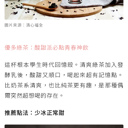
圖片來源：清心福全
優多綠茶：酸甜派必點青春神飲
這杯根本學生時代回憶殺。清爽綠茶加入發
酵乳後，酸甜又順口，喝起來超有記憶點。
比奶茶系清爽，也比純茶更有趣，是那種偶
爾突然超想喝的存在。
推薦點法：少冰正常甜