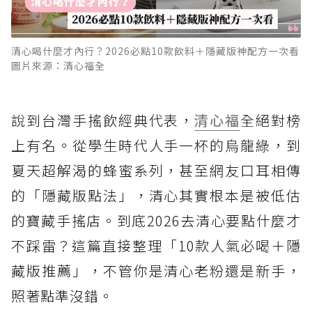
清心喝什麼才內行？2026必點10款飲料＋隱藏版神配方一次看
圖片來源：清心福全
說到台灣手搖飲經典代表，
清心福
全絕對榜
上有名。從學生時代人手一杯的烏龍綠，到
夏天超解渴的蜂蜜系列，甚至網友口耳相傳
的「隱藏版點法」，清心其實根本是被低估
的寶藏手搖店。到底2026去清心要點什麼才
不踩雷？這篇直接整理「10款人氣必喝＋隱
藏版推薦」，不管你是清心老粉還是新手，
照著點準沒錯。