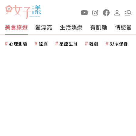
美食旅遊
愛漂亮
生活娛樂
有肌勵
情慾愛
心理測驗
陸劇
星座生肖
韓劇
彩妝保養