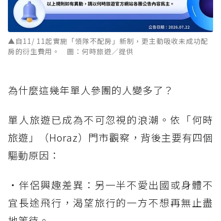
▲自11/ 11起實施「領隊不配房」新制，更主動吸收未成功配
房的衍生費用。 圖：何時旅遊／提供
為什麼這幾年單人參團的人變多了？
單人旅遊已成為不可忽視的浪潮。依「何時
旅遊」（Horaz）門市觀察，背後主要有四個
驅動原因：
・伴侶興趣差異：另一半不愛出國或身體不
宜長途飛行，渴望旅行的一方不想再無止盡
地等待。