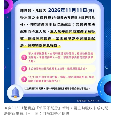
▲自11/ 11起實施「領隊不配房」新制，更主動吸收未成功配
房的衍生費用。 圖：何時旅遊／提供