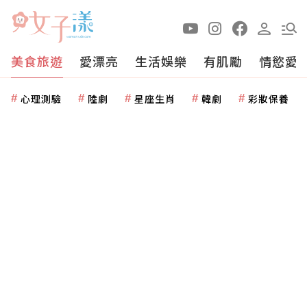
美食旅遊
愛漂亮
生活娛樂
有肌勵
情慾愛
心理測驗
陸劇
星座生肖
韓劇
彩妝保養