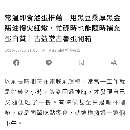
常溫即食滷蛋推薦｜用黑豆桑厚黑金
醬油慢火細燉，忙碌時也能隨時補充
蛋白質｜古益堂古魯蛋開箱
2026-05-25 11:03
黛•Adele的生活隨筆
以前長時間待在電腦前趕稿，常常一工作就
是好幾個小時，等到回過神時，才發現自己
又隨便吃了一餐。有時候甚至只是喝杯咖
啡，或是簡單吃點零食，就這樣撐過一整個
下午。