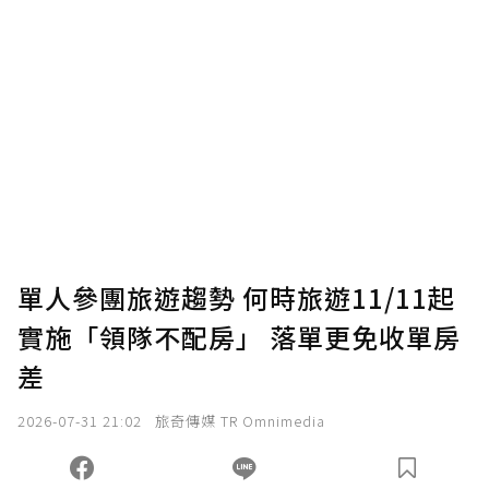
贊助說明
為了鼓勵作者持續創作更好的內容，會員可以
使用「贊助」功能實質回饋給喜愛的作者。可
將您認為適合的點數贈送給作者，一旦使用贊
助點數即不得撤銷，單筆贊助最低點數為30
點，最高點數沒有上限。
U 利點數 1 點 = NTD 1 元。
單人參團旅遊趨勢 何時旅遊11/11起
實施「領隊不配房」 落單更免收單房
確認送出
差
我已詳閱贊助說明，且同意站方的使用條款。
2026-07-31 21:02
旅奇傳媒 TR Omnimedia
您當前剩餘 U 利點數：
0
點；前往
購買點數