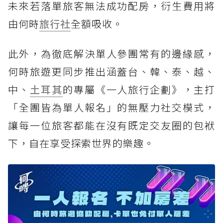
未來若落單旅客無法成功配房，衍生費用將
由何時
旅行社
全額吸收。
此外，為徹底解決單人參團常有的邊緣感，
何時旅遊更同步推出涵蓋台、韓、泰、越、
中、
土耳其
的專屬《一人旅行企劃》，主打
「全團皆為單人報名」的無壓力社交模式，
讓每一位旅客都能在沒有既定交友圈的包袱
下，自在享受探索世界的樂趣。