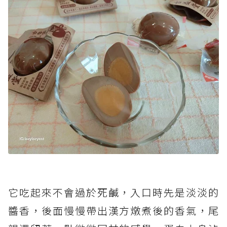
它吃起來不會過於死鹹，入口時先是淡淡的
醬香，後面慢慢帶出漢方燉煮後的香氣，尾