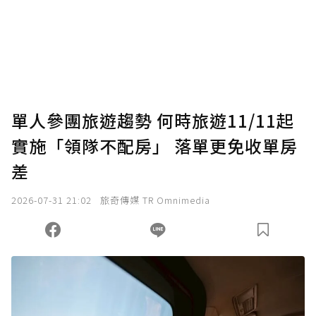
為了鼓勵作者持續創作更好的內容，會員可以
使用「贊助」功能實質回饋給喜愛的作者。可
將您認為適合的點數贈送給作者，一旦使用贊
助點數即不得撤銷，單筆贊助最低點數為30
點，最高點數沒有上限。
U 利點數 1 點 = NTD 1 元。
單人參團旅遊趨勢 何時旅遊11/11起
實施「領隊不配房」 落單更免收單房
確認送出
差
我已詳閱贊助說明，且同意站方的使用條款。
2026-07-31 21:02
旅奇傳媒 TR Omnimedia
您當前剩餘 U 利點數：
0
點；前往
購買點數