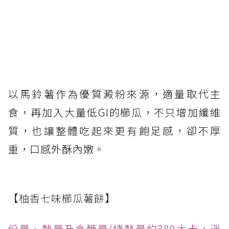
以馬鈴薯作為優質澱粉來源，適量取代主
食，再加入大量低GI的櫛瓜，不只增加纖維
質，也讓整體吃起來更有飽足感，卻不厚
重，口感外酥內嫩。
【柚香七味櫛瓜薯餅】
份量、熱量及含醣量(總熱量約380大卡，淨