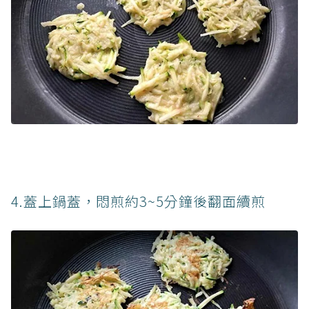
4.蓋上鍋蓋，悶煎約3~5分鐘後翻面續煎