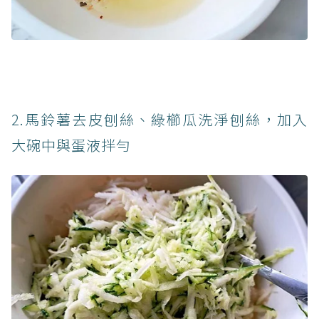
2.馬鈴薯去皮刨絲、綠櫛瓜洗淨刨絲，加入
大碗中與蛋液拌勻