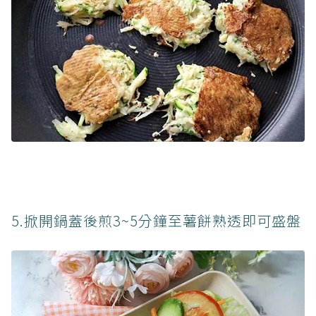
5.掀開鍋蓋後煎3~5分鐘至薯餅熟透即可盛盤