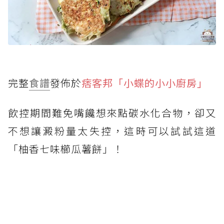
完整
食譜
發佈於
痞客邦「小蝶的小小廚房」
飲控期間難免嘴饞想來點碳水化合物，卻又
不想讓澱粉量太失控，這時可以試試這道
「柚香七味櫛瓜薯餅」！