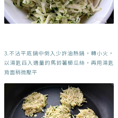
3.不沾平底鍋中倒入少許油熱鍋，轉小火，
以湯匙舀入適量的馬鈴薯櫛瓜絲，再用湯匙
背面稍微壓平