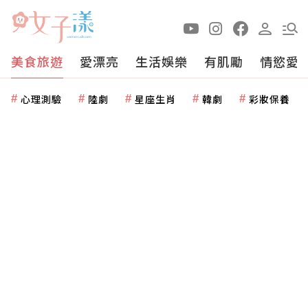
美食旅遊
愛漂亮
生活娛樂
有肌勵
情慾愛
心理測驗
陸劇
星座生肖
韓劇
彩妝保養