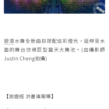
碧潭
水舞全新曲目搭配炫彩燈光，延伸至水
面的舞台彷彿巨型露天大舞池。(由攝影師
Justin Cheng拍攝)
【旅遊經 洪書瑱報導】