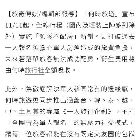
【旅奇傳媒/編輯部報導】「何時旅遊」宣布
11/11起，全線行程（國內及輕裝上陣系列除
外）實施「領隊不配房」新制。更打破過去
一人報名須擔心單人房差造成的旅費負擔，
未來若落單旅客無法成功配房，衍生費用將
由何時
旅行社
全額吸收。
此外，為徹底解決單人參團常有的邊緣感，
何時旅遊更同步推出涵蓋台、韓、泰、越、
中、
土耳其
的專屬《一人旅行企劃》，主打
「全團皆為單人報名」的無壓力社交模式，
讓每一位旅客都能在沒有既定交友圈的包袱