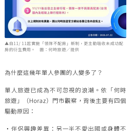
▲自11/ 11起實施「領隊不配房」新制，更主動吸收未成功配
房的衍生費用。 圖：何時旅遊／提供
為什麼這幾年單人參團的人變多了？
單人旅遊已成為不可忽視的浪潮。依「何時
旅遊」（Horaz）門市觀察，背後主要有四個
驅動原因：
・伴侶興趣差異：另一半不愛出國或身體不