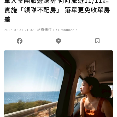
單人參團旅遊趨勢 何時旅遊11/11起
實施「領隊不配房」 落單更免收單房
差
2026-07-31 21:02
旅奇傳媒 TR Omnimedia