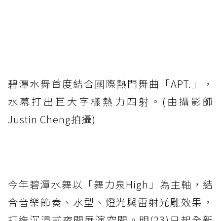
碧潭水舞首度結合國際熱門舞曲「APT.」，
水幕打出巨大字樣熱力四射。(由攝影師
Justin Cheng拍攝)
今年碧潭水舞以「舞力泉High」為主軸，結
合音樂節奏、水型、燈光與雷射光雕效果，
打造沉浸式夜間展演空間。明(23)日起全新