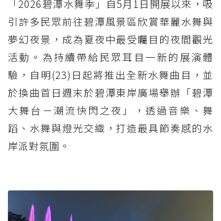
「2026碧潭水舞季」自5月1日開展以來，吸
引許多民眾前往碧潭風景區欣賞華麗水舞與
夢幻夜景，成為夏夜中最受矚目的夜間觀光
活動。為持續帶給民眾耳目一新的展演體
驗，自明(23)日起將推出全新水舞曲目，並
於換曲首日週末於碧潭東岸廣場舉辦「碧潭
大舞台－潮流快閃之夜」，透過音樂、舞
蹈、水舞與燈光交織，打造最具節奏感的水
岸派對氛圍。