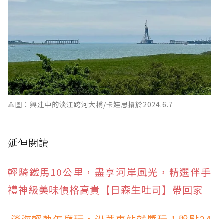
🔺圖：興建中的淡江跨河大橋/卡娃思攝於2024.6.7
延伸閱讀
輕騎鐵馬10公里，盡享河岸風光，精選伴手
禮神級美味價格高貴【日森生吐司】帶回家
淡海輕軌怎麼玩，沿著車站就醬玩！盤點24