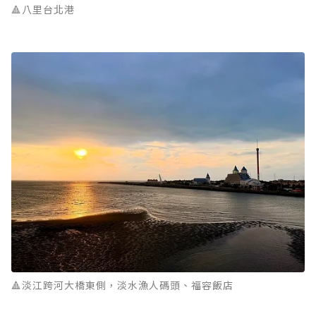
🔺八里台北港
🔺淡江跨河大橋東側，淡水漁人碼頭、福容飯店