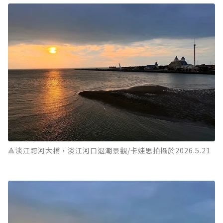
🔺淡江跨河大橋，淡江河口退潮景觀/卡娃思拍攝於2026.5.21