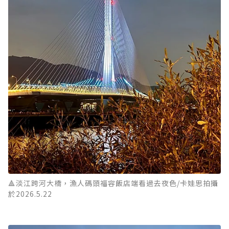
🔺淡江跨河大橋，漁人碼頭福容飯店端看過去夜色/卡娃思拍攝
於2026.5.22