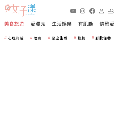
美食旅遊
愛漂亮
生活娛樂
有肌勵
情慾愛
心理測驗
陸劇
星座生肖
韓劇
彩妝保養