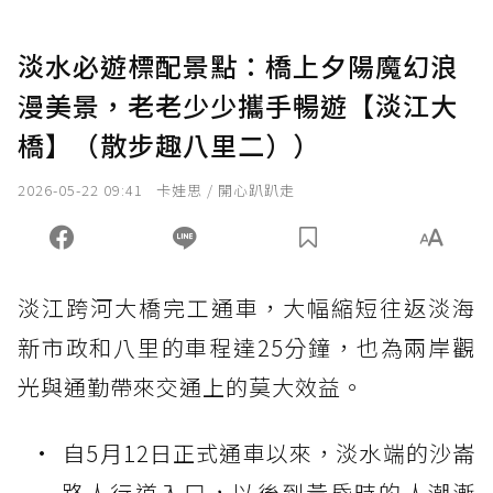
淡水必遊標配景點：橋上夕陽魔幻浪
漫美景，老老少少攜手暢遊【淡江大
橋】（散步趣八里二））
2026-05-22 09:41
卡娃思 / 開心趴趴走
淡江跨河大橋完工通車，
大幅縮短往返淡海
新市政和八里的車程達25分鐘，也為兩岸觀
光與通勤帶來交通上的莫大效益。
自5月12日正式通車以來，淡水端的沙崙
路人行道入口，以後到黃昏時的人潮漸