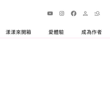
漾漾來開箱
愛體驗
成為作者