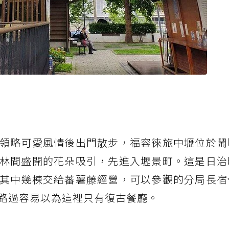
領略可愛風情後出門散步，福容徠旅中壢位於鬧
林間盛開的花朵吸引，先進入壢景町。這是日治
其中幾棟交給蕃薯藤經營，可以參觀的分局長宿
路過容易以為這裡只有復古餐廳。