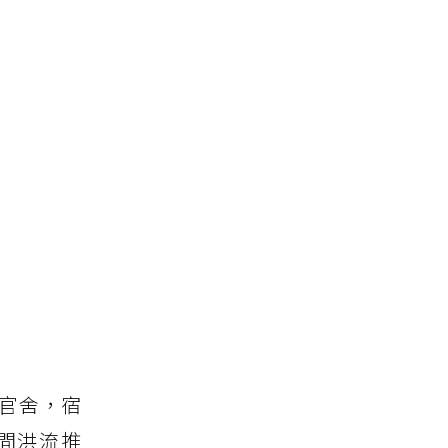
)官舍，宿
間洪流推