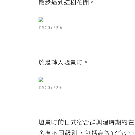
散步遇到這樹花開。
DSC07720d
於是轉入壢景町。
DSC07720f
壢景町的日式宿舍群興建時期約在昭
舍有不同級別，包括高等官宿舍