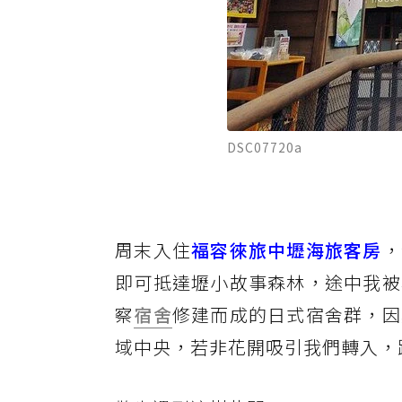
DSC07720a
周末入住
福容徠旅中壢海旅客房
，
即可抵達壢小故事森林，途中我被
察
宿舍
修建而成的日式宿舍群，因
域中央，若非花開吸引我們轉入，