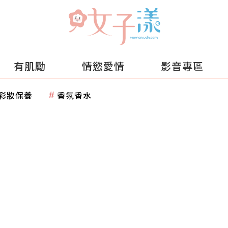
有肌勵
情慾愛情
影音專區
彩妝保養
香氛香水