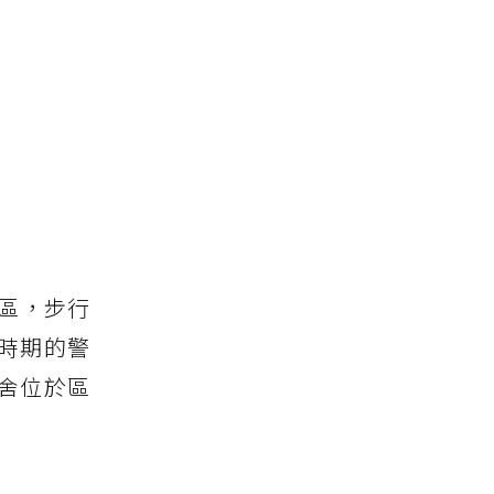
區，步行
時期的警
舍位於區