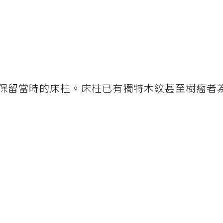
保留當時的床柱。床柱已有獨特木紋甚至樹瘤者