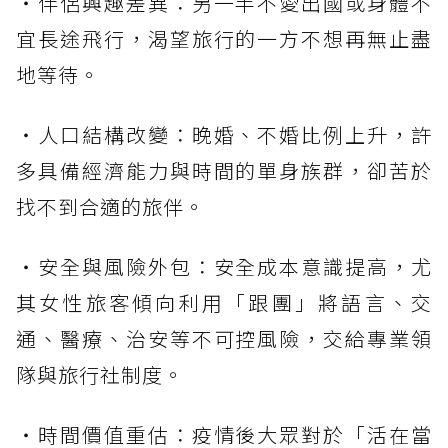
・伴侶興趣差異：另一半不愛出國或身體不
宜長途飛行，渴望旅行的一方不想再無止盡
地等待。
・人口結構改變：晚婚、不婚比例上升，許
多具備經濟能力與時間的單身族群，卻苦於
找不到合適的旅伴。
・安全與風險外包：安全成本意識提高，尤
其女性旅客傾向利用「跟團」將語言、交
通、醫療、治安等不可控風險，交給專業領
隊與旅行社制度。
・時間價值重估：疫情後大眾對於「活在當