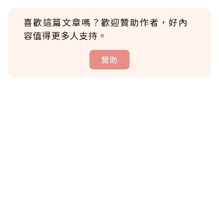
喜歡這篇文章嗎？歡迎贊助作者，好內
容值得更多人支持。
贊助
贊助說明
為了鼓勵作者持續創作更好的內容，會員可以
使用「贊助」功能實質回饋給喜愛的作者。可
將您認為適合的點數贈送給作者，一旦使用贊
助點數即不得撤銷，單筆贊助最低點數為30
點，最高點數沒有上限。
U 利點數 1 點 = NTD 1 元。