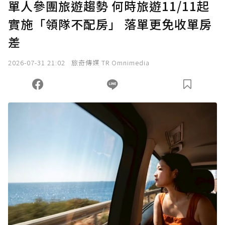
單人參團旅遊趨勢 何時旅遊11/11起
實施「領隊不配房」 落單更免收單房
確認送出
差
我已詳閱贊助說明，且同意站方的使用條款。
2026-07-31 21:02
旅奇傳媒 TR Omnimedia
您當前剩餘 U 利點數：
0
點；前往
購買點數