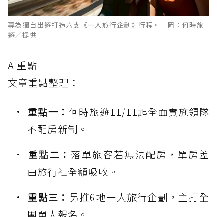
專為獨自出遊打造六支《一人旅行企劃》行程。 圖：何時旅
遊／提供
AI重點
文章重點整理：
重點一：
何時旅遊11/11起全面實施領隊
不配房新制。
重點二：
落單旅客若無法配房，單房差
由旅行社全額吸收。
重點三：
另推6地一人旅行企劃，主打全
團單人報名。