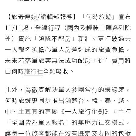
【旅奇傳媒/編輯部報導】「何時旅遊」宣布
11/11起，全線行程（國內及輕裝上陣系列除
外）實施「領隊不配房」新制。更打破過去
一人報名須擔心單人房差造成的旅費負擔，
未來若落單旅客無法成功配房，衍生費用將
由何時
旅行社
全額吸收。
此外，為徹底解決單人參團常有的邊緣感，
何時旅遊更同步推出涵蓋台、韓、泰、越、
中、
土耳其
的專屬《一人旅行企劃》，主打
「全團皆為單人報名」的無壓力社交模式，
讓每一位旅客都能在沒有既定交友圈的包袱