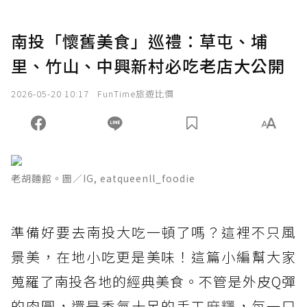
南投「懷舊美食」巡禮：草屯、埔
里、竹山、中興新村必吃老店大公開
2026-05-20 10:17
FunTime旅遊比價
老胡麵館。圖／IG, eatqueenll_foodie
準備好要去南投大吃一頓了嗎？這裡不只風
景美，在地小吃更是美味！這篇小編幫大家
蒐羅了南投各地的經典美食。不管是外皮Q彈
的肉圓，還是香氣十足的手工
麻糬
，每一口