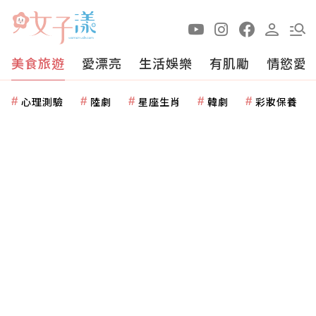
美食旅遊
愛漂亮
生活娛樂
有肌勵
情慾愛
心理測驗
陸劇
星座生肖
韓劇
彩妝保養