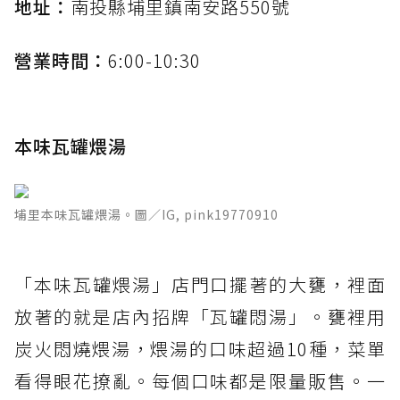
地址：
南投縣埔里鎮南安路550號
營業時間：
6:00-10:30
本味瓦罐煨湯
埔里本味瓦罐煨湯。圖／IG, pink19770910
「本味瓦罐煨湯」店門口擺著的大甕，裡面
放著的就是店內招牌「瓦罐悶湯」。甕裡用
炭火悶燒煨湯，煨湯的口味超過10種，菜單
看得眼花撩亂。每個口味都是限量販售。一