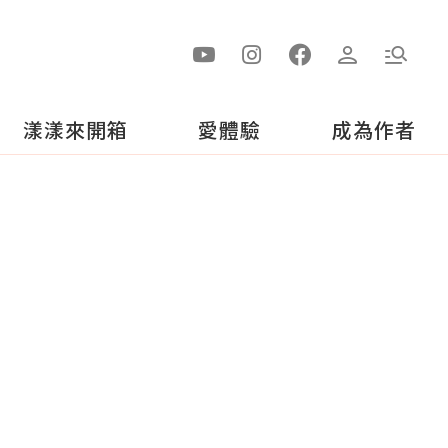
漾漾來開箱
愛體驗
成為作者