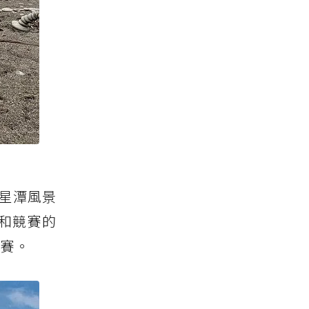
七星潭風景
，和競賽的
競賽。