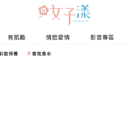
有肌勵
情慾愛情
影音專區
彩妝保養
香氛香水