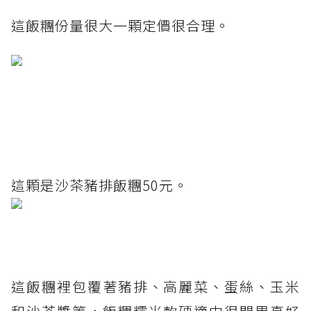
這飯糰份量很大一顆定價很合理。
這顆是沙茶豬排飯糰50元。
這飯糰裡包覆著豬排、高麗菜、蛋絲、玉米