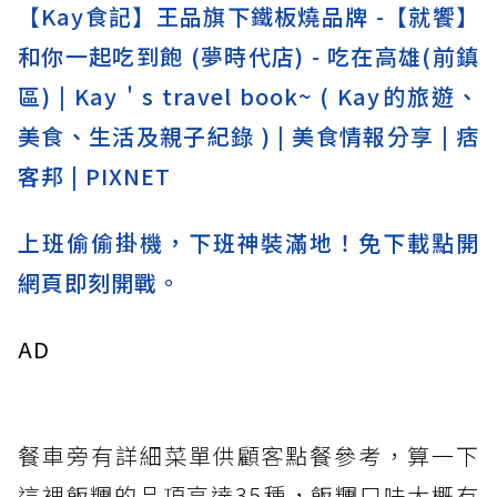
【Kay食記】王品旗下鐵板燒品牌 -【就饗】
和你一起吃到飽 (夢時代店) - 吃在高雄(前鎮
區) | Kay ' s travel book~ ( Kay的旅遊、
美食、生活及親子紀錄 ) | 美食情報分享 | 痞
客邦 | PIXNET
上班偷偷掛機，下班神裝滿地！免下載點開
網頁即刻開戰。
AD
餐車旁有詳細菜單供顧客點餐參考，算一下
這裡飯糰的品項高達35種，飯糰口味大概有