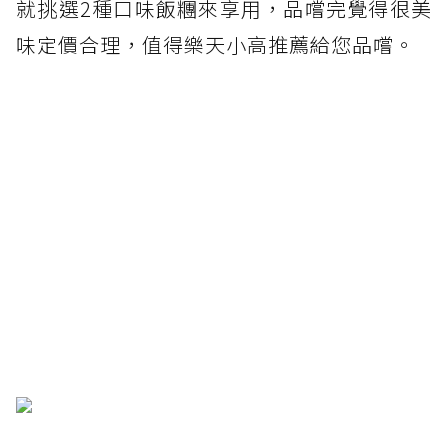
就挑選2種口味飯糰來享用，品嚐完覺得很美
味定價合理，值得樂天小高推薦給您品嚐。