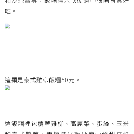
和沙茶醬等，飯糰糯米軟硬適中很開胃真好
吃。
這顆是泰式雞柳飯糰50元。
這飯糰裡包覆著雞柳、高麗菜、蛋絲、玉米