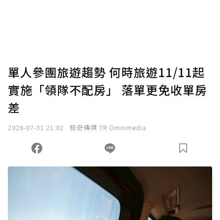
使用「贊助」功能實質回饋給喜愛的作者。可
將您認為適合的點數贈送給作者，一旦使用贊
助點數即不得撤銷，單筆贊助最低點數為30
點，最高點數沒有上限。
U 利點數 1 點 = NTD 1 元。
單人參團旅遊趨勢 何時旅遊11/11起
實施「領隊不配房」 落單更免收單房
確認送出
差
我已詳閱贊助說明，且同意站方的使用條款。
2026-07-31 21:02
旅奇傳媒 TR Omnimedia
您當前剩餘 U 利點數：
0
點；前往
購買點數