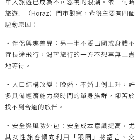
單人旅遊已成為不可忽視的浪潮。依「何時
旅遊」（Horaz）門市觀察，背後主要有四個
驅動原因：
・伴侶興趣差異：另一半不愛出國或身體不
宜長途飛行，渴望旅行的一方不想再無止盡
地等待。
・人口結構改變：晚婚、不婚比例上升，許
多具備經濟能力與時間的單身族群，卻苦於
找不到合適的旅伴。
・安全與風險外包：安全成本意識提高，尤
其女性旅客傾向利用「跟團」將語言、交