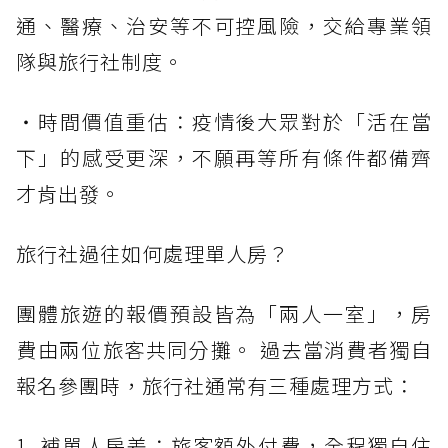
通、醫療、治安等不可控風險，交給專業領
隊與旅行社制度。
・時間價值重估：疫情後大眾對於「活在當
下」的感受更深，不願再等所有條件都備齊
才肯出發。
旅行社過往如何處理單人房？
團體旅遊的報價預設皆為「兩人一室」，房
費由兩位旅客共同分攤。 過去當消費者獨自
報名參團時，旅行社通常有三種處理方式：
1. 補單人房差：旅客額外付費，全程獨自住