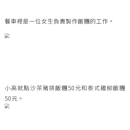
餐車裡是一位女生負責製作飯糰的工作。
小高就點沙茶豬排飯糰50元和泰式雞柳飯糰
50元。