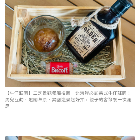
【牛仔莊園】三芝景觀餐廳推薦｜北海岸必訪美式牛仔莊園！
馬兒互動、遼闊草原、異國造景超好拍，親子約會聚餐一次滿
足