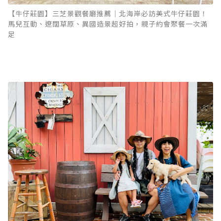
【牛仔莊園】三芝景觀餐廳推薦｜北海岸必訪美式牛仔莊園！
馬兒互動、遼闊草原、異國造景超好拍，親子約會聚餐一次滿
足