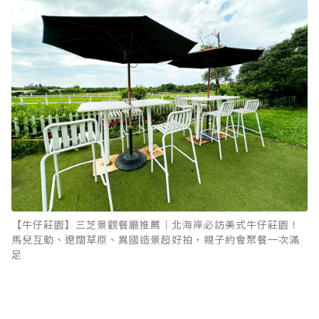
【牛仔莊園】三芝景觀餐廳推薦｜北海岸必訪美式牛仔莊園！
馬兒互動、遼闊草原、異國造景超好拍，親子約會聚餐一次滿
足