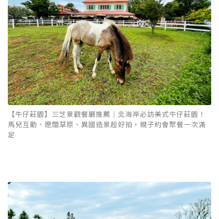
【牛仔莊園】三芝景觀餐廳推薦｜北海岸必訪美式牛仔莊園！
馬兒互動、遼闊草原、異國造景超好拍，親子約會聚餐一次滿
足