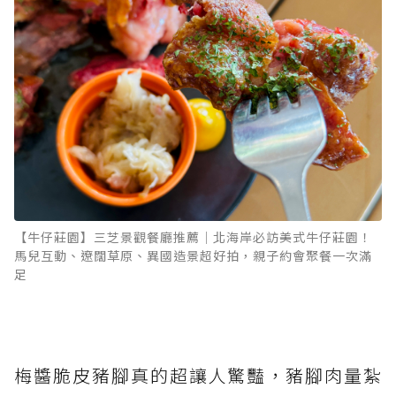
【牛仔莊園】三芝景觀餐廳推薦｜北海岸必訪美式牛仔莊園！
馬兒互動、遼闊草原、異國造景超好拍，親子約會聚餐一次滿
足
梅醬脆皮豬腳真的超讓人驚豔，豬腳肉量紮