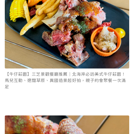
【牛仔莊園】三芝景觀餐廳推薦｜北海岸必訪美式牛仔莊園！
馬兒互動、遼闊草原、異國造景超好拍，親子約會聚餐一次滿
足