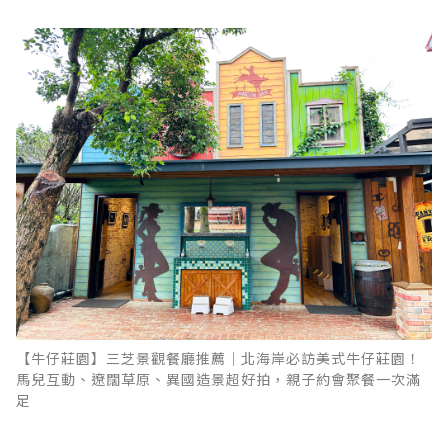
【牛仔莊園】三芝景觀餐廳推薦｜北海岸必訪美式牛仔莊園！
馬兒互動、遼闊草原、異國造景超好拍，親子約會聚餐一次滿
足