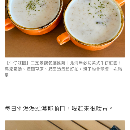
【牛仔莊園】三芝景觀餐廳推薦｜北海岸必訪美式牛仔莊園！
馬兒互動、遼闊草原、異國造景超好拍，親子約會聚餐一次滿
足
每日例湯湯頭濃郁順口，喝起來很暖胃。