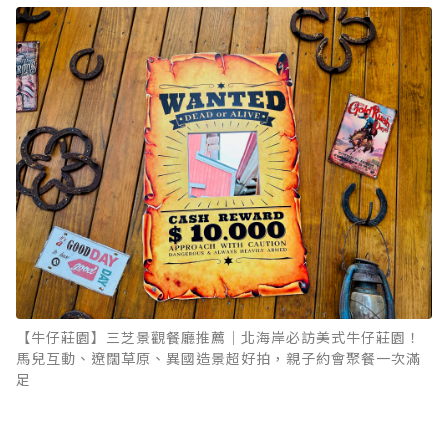
【牛仔莊園】三芝景觀餐廳推薦｜北海岸必訪美式牛仔莊園！
馬兒互動、遼闊草原、異國造景超好拍，親子約會聚餐一次滿
足