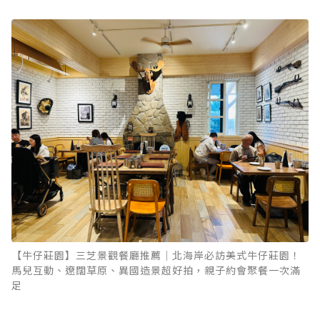
【牛仔莊園】三芝景觀餐廳推薦｜北海岸必訪美式牛仔莊園！
馬兒互動、遼闊草原、異國造景超好拍，親子約會聚餐一次滿
足