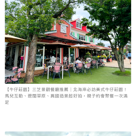
【牛仔莊園】三芝景觀餐廳推薦｜北海岸必訪美式牛仔莊園！
馬兒互動、遼闊草原、異國造景超好拍，親子約會聚餐一次滿
足