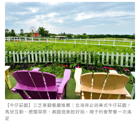
【牛仔莊園】三芝景觀餐廳推薦｜北海岸必訪美式牛仔莊園！
馬兒互動、遼闊草原、異國造景超好拍，親子約會聚餐一次滿
足