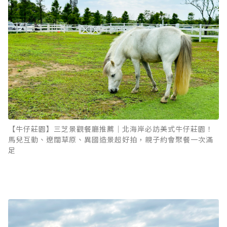
【牛仔莊園】三芝景觀餐廳推薦｜北海岸必訪美式牛仔莊園！
馬兒互動、遼闊草原、異國造景超好拍，親子約會聚餐一次滿
足