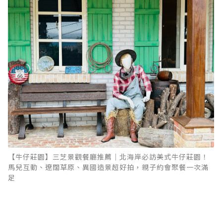
【牛仔莊園】三芝景觀餐廳推薦｜北海岸必訪美式牛仔莊園！
馬兒互動、遼闊草原、異國造景超好拍，親子約會聚餐一次滿
足