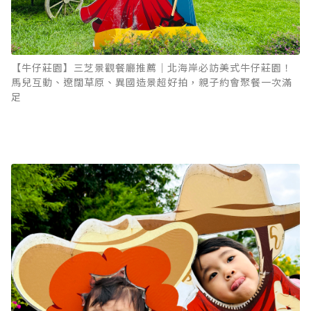
【牛仔莊園】三芝景觀餐廳推薦｜北海岸必訪美式牛仔莊園！
馬兒互動、遼闊草原、異國造景超好拍，親子約會聚餐一次滿
足