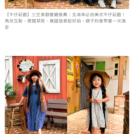
【牛仔莊園】三芝景觀餐廳推薦｜北海岸必訪美式牛仔莊園！
馬兒互動、遼闊草原、異國造景超好拍，親子約會聚餐一次滿
足