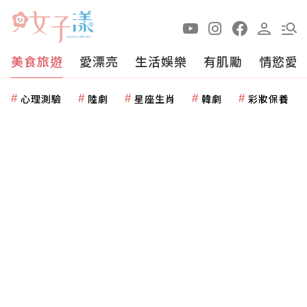
美食旅遊
愛漂亮
生活娛樂
有肌勵
情慾愛
心理測驗
陸劇
星座生肖
韓劇
彩妝保養