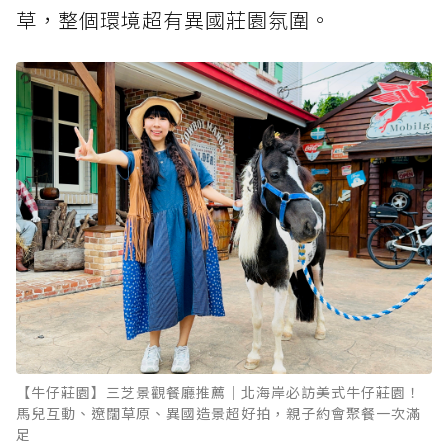
草，整個環境超有異國莊園氛圍。
【牛仔莊園】三芝景觀餐廳推薦｜北海岸必訪美式牛仔莊園！
馬兒互動、遼闊草原、異國造景超好拍，親子約會聚餐一次滿
足