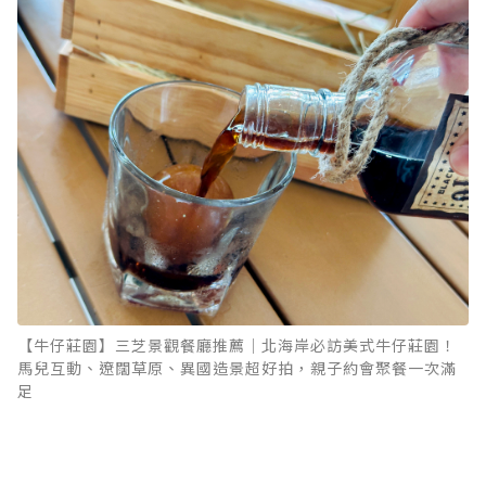
【牛仔莊園】三芝景觀餐廳推薦｜北海岸必訪美式牛仔莊園！
馬兒互動、遼闊草原、異國造景超好拍，親子約會聚餐一次滿
足