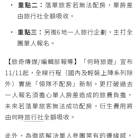
重點二：
落單旅客若無法配房，單房差
由旅行社全額吸收。
重點三：
另推6地一人旅行企劃，主打全
團單人報名。
【旅奇傳媒/編輯部報導】「何時旅遊」宣布
11/11起，全線行程（國內及輕裝上陣系列除
外）實施「領隊不配房」新制。更打破過去
一人報名須擔心單人房差造成的旅費負擔，
未來若落單旅客無法成功配房，衍生費用將
由何時
旅行社
全額吸收。
此外，為徹底解決單人參團常有的邊緣感，