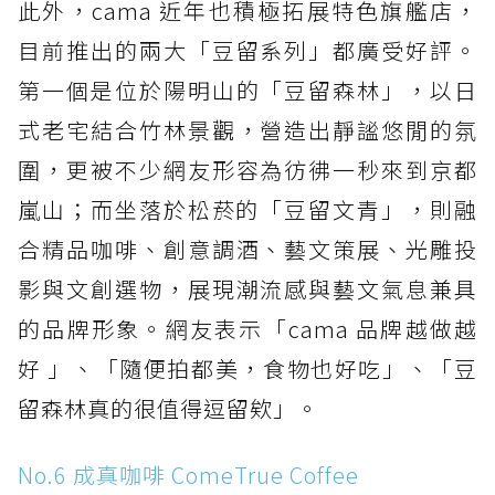
此外，cama 近年也積極拓展特色旗艦店，
目前推出的兩大「豆留系列」都廣受好評。
第一個是位於陽明山的「豆留森林」，以日
式老宅結合竹林景觀，營造出靜謐悠閒的氛
圍，更被不少網友形容為彷彿一秒來到京都
嵐山；而坐落於松菸的「豆留文青」，則融
合精品咖啡、創意調酒、藝文策展、光雕投
影與文創選物，展現潮流感與藝文氣息兼具
的品牌形象。網友表示「cama 品牌越做越
好 」、「隨便拍都美，食物也好吃」、「豆
留森林真的很值得逗留欸」。
No.6 成真咖啡 ComeTrue Coffee