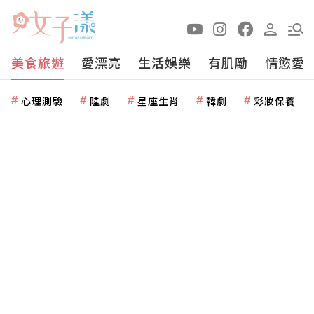
美食旅遊
愛漂亮
生活娛樂
有肌勵
情慾愛
心理測驗
陸劇
星座生肖
韓劇
彩妝保養