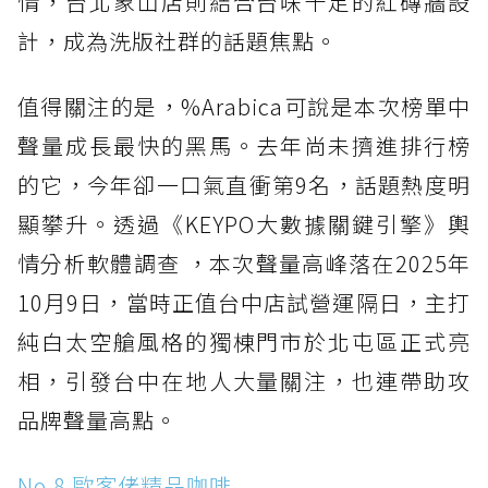
情，台北象山店則結合台味十足的紅磚牆設
計，成為洗版社群的話題焦點。
值得關注的是，%Arabica可說是本次榜單中
聲量成長最快的黑馬。去年尚未擠進排行榜
的它，今年卻一口氣直衝第9名，話題熱度明
顯攀升。透過《KEYPO大數據關鍵引擎》輿
情分析軟體調查 ，本次聲量高峰落在2025年
10月9日，當時正值台中店試營運隔日，主打
純白太空艙風格的獨棟門市於北屯區正式亮
相，引發台中在地人大量關注，也連帶助攻
品牌聲量高點。
No.8 歐客佬精品咖啡