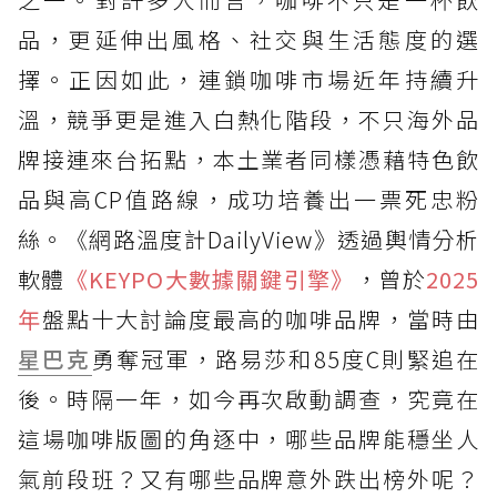
品，更延伸出風格、社交與生活態度的選
擇。正因如此，連鎖咖啡市場近年持續升
溫，競爭更是進入白熱化階段，不只海外品
牌接連來台拓點，本土業者同樣憑藉特色飲
品與高CP值路線，成功培養出一票死忠粉
絲。《網路溫度計DailyView》透過輿情分析
軟體
《KEYPO大數據關鍵引擎》
，曾於
2025
年
盤點十大討論度最高的咖啡品牌，當時由
星巴克
勇奪冠軍，路易莎和85度C則緊追在
後。時隔一年，如今再次啟動調查，究竟在
這場咖啡版圖的角逐中，哪些品牌能穩坐人
氣前段班？又有哪些品牌意外跌出榜外呢？