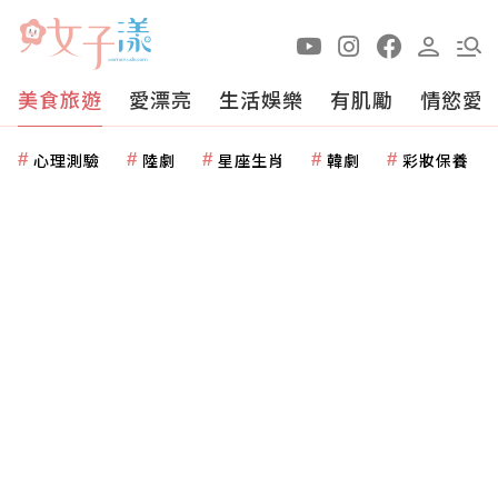
美食旅遊
愛漂亮
生活娛樂
有肌勵
情慾愛
心理測驗
陸劇
星座生肖
韓劇
彩妝保養