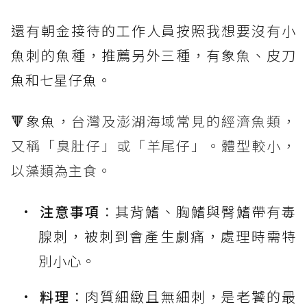
還有朝金接待的工作人員按照我想要沒有小
魚刺的魚種，推薦另外三種，有象魚、皮刀
魚和七星仔魚。
🔻象魚，
台灣及澎湖海域常見的經濟魚類，
又稱「臭肚仔」或「羊尾仔」。體型較小，
以藻類為主食。
注意事項
：其背鰭、胸鰭與臀鰭帶有毒
腺刺，被刺到會產生劇痛，處理時需特
別小心。
料理
：肉質細緻且無細刺，是老饕的最