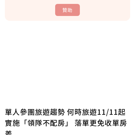
贊助
贊助說明
為了鼓勵作者持續創作更好的內容，會員可以
使用「贊助」功能實質回饋給喜愛的作者。可
將您認為適合的點數贈送給作者，一旦使用贊
助點數即不得撤銷，單筆贊助最低點數為30
點，最高點數沒有上限。
U 利點數 1 點 = NTD 1 元。
單人參團旅遊趨勢 何時旅遊11/11起
實施「領隊不配房」 落單更免收單房
確認送出
差