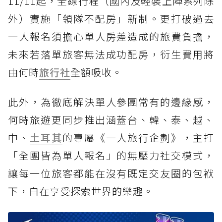
11/11起，全線行程（國內及輕裝上陣系列除
外）實施「領隊不配房」新制。更打破過去
一人報名須擔心單人房差造成的旅費負擔，
未來若落單旅客無法成功配房，衍生費用將
由何時
旅行社
全額吸收。
此外，為徹底解決單人參團常有的邊緣感，
何時旅遊更同步推出涵蓋台、韓、泰、越、
中、
土耳其
的專屬《一人旅行企劃》，主打
「全團皆為單人報名」的無壓力社交模式，
讓每一位旅客都能在沒有既定交友圈的包袱
下，自在享受探索世界的樂趣。