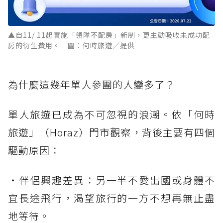
▲自11/ 11起實施「領隊不配房」新制，更主動吸收未成功配
房的衍生費用。 圖：何時旅遊／提供
為什麼這幾年單人參團的人變多了？
單人旅遊已成為不可忽視的浪潮。依「何時
旅遊」（Horaz）門市觀察，背後主要有四個
驅動原因：
・伴侶興趣差異：另一半不愛出國或身體不
宜長途飛行，渴望旅行的一方不想再無止盡
地等待。