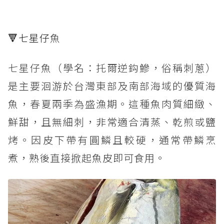
🔻七星仔
魚
七星仔魚（學名：托爾逆鈎鰺，俗稱刺蔥）
是主要洄游於台灣東部及南部海域的優質海
魚，春夏兩季為盛漁期。這種魚肉質細緻、
鮮甜，且無細刺，非常適合清蒸、乾煎或鹽
烤。因皮下帶有圓鱗且較硬，通常帶鱗烹
煮，熟後直接掀起魚皮即可食用。