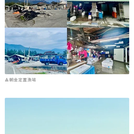
🔺朝金定置漁場