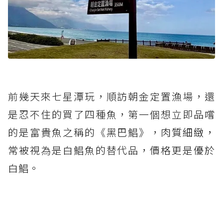
前幾天來七星潭玩，順訪朝金定置漁場，還
是忍不住的買了四種魚，第一個想立即品嚐
的是富貴魚之稱的《黑巴鯧》，
肉質細緻，
常被視為是白鯧魚的替代品，價格更是優於
白鯧。