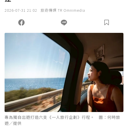
我已詳閱贊助說明，且同意站方的使用條款。
2026-07-31 21:02
旅奇傳媒 TR Omnimedia
您當前剩餘 U 利點數：
0
點；前往
購買點數
專為獨自出遊打造六支《一人旅行企劃》行程。 圖：何時旅
遊／提供