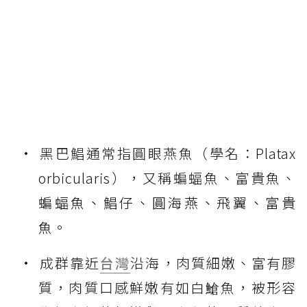
黑巴鯧通常指圓眼燕魚（學名：Platax
orbicularis），又稱蝙蝠魚、富貴魚、
蝙蝠魚、鯧仔、圓海燕、飛翼、富貴
魚。
成群靠近
台灣
沿海，肉質細嫩、富有膠
質，肉質口感鮮嫩有如白䱽魚，被形容