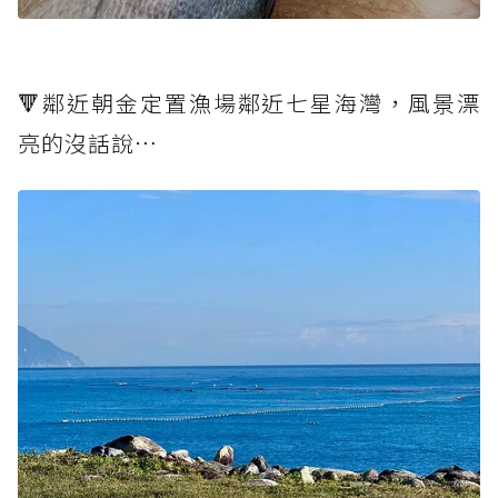
🔻鄰近朝金定置漁場鄰近七星海灣，風景漂
亮的沒話說⋯