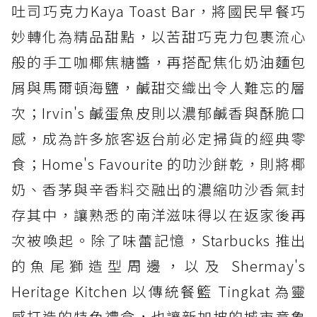
吐司巧克力Kaya Toast Bar，將國民早餐巧
妙轉化為精品甜點，以苦甜巧克力包裹流心
般的手工咖椰焦糖醬，再搭配焦化奶油麵包
屑與馬爾頓海鹽，鹹甜交織出令人難忘的層
次；Irvin's 鹹蛋魚皮則以濃郁鹹香與酥脆口
感，成為許多旅客返台前必定掃貨的經典零
食；Home's Favourite 的叻沙餅乾，則將椰
奶、香茅與辛香料交融出的濃縮叻沙香氣封
存其中，讓熟悉的南洋滋味得以在返家後再
次被喚起。除了味蕾記憶，Starbucks 推出
的魚尾獅造型周邊，以及 Shermay's
Heritage Kitchen 以傳統餐籃 Tingkat 為靈
感打造的特色禮盒，也讓新加坡的城市意象