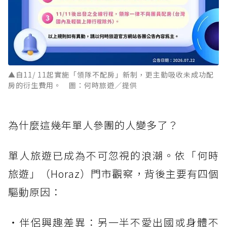
▲自11/ 11起實施「領隊不配房」新制，更主動吸收未成功配
房的衍生費用。 圖：何時旅遊／提供
為什麼這幾年單人參團的人變多了？
單人旅遊已成為不可忽視的浪潮。依「何時
旅遊」（Horaz）門市觀察，背後主要有四個
驅動原因：
・伴侶興趣差異：另一半不愛出國或身體不