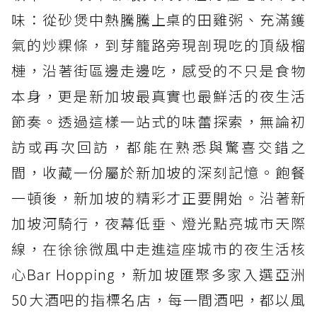
味：從砂煲中熱騰騰上桌的田雞粥、充滿鑊
氣的炒粿條，到芽籠路旁現剖現吃的頂級榴
槤，沿著街區邊走邊吃，感受的不只是食物
本身，更是新加坡最真實也最鮮活的夜生活
節奏。透過這樣一站式的味蕾探索，無論初
訪或再次回訪，都能在熟悉與驚喜交錯之
間，收藏一份屬於新加坡的深刻記憶。飽餐
一頓後，新加坡的精彩才正要開始。沿著新
加坡河騎行，夜幕低垂、燈光點亮城市天際
線，在徐徐微風中走進這座城市的夜生活核
心Bar Hopping，新加坡匯聚多家入選亞洲
50大酒吧的指標名店，每一間酒吧，都以風