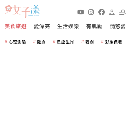
美食旅遊
愛漂亮
生活娛樂
有肌勵
情慾愛
心理測驗
陸劇
星座生肖
韓劇
彩妝保養