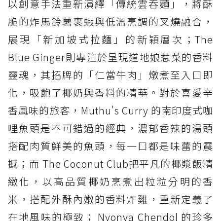
以創意手法重新演繹「傳統雲吞麵」，將酥
脆的炸馬鈴薯裹蝦與低溫烹調的叉燒融合，
展現「新加坡式拉麵」的新穎層次；The
Blue Ginger則專注於呈現道地娘惹菜的香料
靈魂，其招牌的「仁當牛肉」燉煮至入口即
化，吸飽了椰奶與香料的精華。對於喜愛辛
香風味的旅客，Muthu's Curry 的南印度式咖
哩魚頭是不可錯過的經典，濃郁香辣的湯頭
搭配肉質鮮美的魚頭，每一口都是味蕾的震
撼；而 The Coconut Club把平凡的椰漿飯精
緻化，以高品質椰奶烹煮出粒粒分明的香
米，搭配外酥內嫩的香料炸雞，重新定義了
在地風味的極致； Nyonya Chendol 的珍多