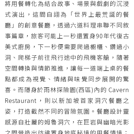
將用餐轉化為結合故事、場景與戲劇的沉浸
式演出，這間自詡為「世界上最荒誕的餐
廳」的創意餐廳，透過六道料理串聯不同敘
事篇章，旅客可能上一秒還置身90年代復古
美式廚房，下一秒便需要爬過櫥櫃、鑽過小
洞、爬梯子前往飛行途中的飛機客艙，隨著
空間轉換與情節推進，讓每一道端上桌的餐
點都成為視覺、情緒與味覺同步展開的驚
喜。而隱身於雨林探險園(西區)內的 Cavern
Restaurant，則以新加坡首家洞穴餐廳之
姿，打造截然不同的冒險氛圍。餐廳設計靈
感源自壯麗的姆魯洞穴，在巨岩與幽暗光影
之間營造出彷彿置身地底秘境的用餐情境；