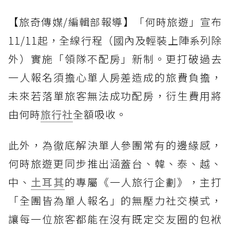
【旅奇傳媒/編輯部報導】「何時旅遊」宣布
11/11起，全線行程（國內及輕裝上陣系列除
外）實施「領隊不配房」新制。更打破過去
一人報名須擔心單人房差造成的旅費負擔，
未來若落單旅客無法成功配房，衍生費用將
由何時
旅行社
全額吸收。
此外，為徹底解決單人參團常有的邊緣感，
何時旅遊更同步推出涵蓋台、韓、泰、越、
中、
土耳其
的專屬《一人旅行企劃》，主打
「全團皆為單人報名」的無壓力社交模式，
讓每一位旅客都能在沒有既定交友圈的包袱