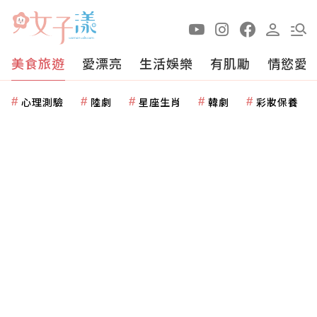
美食旅遊
愛漂亮
生活娛樂
有肌勵
情慾愛
心理測驗
陸劇
星座生肖
韓劇
彩妝保養