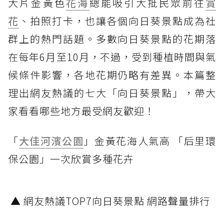
大片金黃色
花海
總能吸引大批民眾前往
賞
花
、拍照打卡，也讓各個向日葵景點成為社
群上的熱門話題。多數向日葵景點的花期落
在每年6月至10月，不過，受到種植時間與氣
候條件影響，各地花期仍略有差異。本篇整
理出網友熱議的七大「向日葵景點」，帶大
家看看哪些地方最受網友歡迎！
「
大佳河濱公園
」金黃花海人氣高 「后里環
保公園」一次欣賞多種花卉
▲ 網友熱議TOP7向日葵景點 網路聲量排行