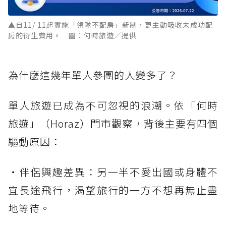
▲自11/ 11起實施「領隊不配房」新制，更主動吸收未成功配
房的衍生費用。 圖：何時旅遊／提供
為什麼這幾年單人參團的人變多了？
單人旅遊已成為不可忽視的浪潮。依「何時
旅遊」（Horaz）門市觀察，背後主要有四個
驅動原因：
・伴侶興趣差異：另一半不愛出國或身體不
宜長途飛行，渴望旅行的一方不想再無止盡
地等待。