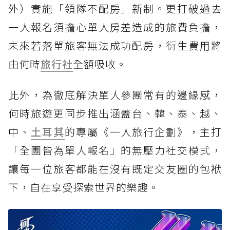
外）實施「領隊不配房」新制。更打破過去
一人報名須擔心單人房差造成的旅費負擔，
未來若落單旅客無法成功配房，衍生費用將
由何時
旅行社
全額吸收。
此外，為徹底解決單人參團常有的邊緣感，
何時旅遊更同步推出涵蓋台、韓、泰、越、
中、
土耳其
的專屬《一人旅行企劃》，主打
「全團皆為單人報名」的無壓力社交模式，
讓每一位旅客都能在沒有既定交友圈的包袱
下，自在享受探索世界的樂趣。