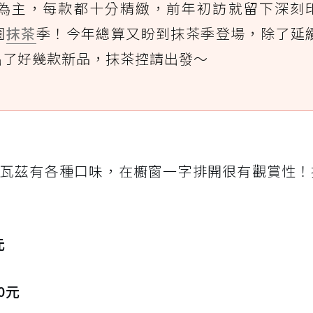
為主，每款都十分精緻，前年初訪就留下深刻
園
抹茶
季！今年總算又盼到抹茶季登場，除了延
出了好幾款新品，抹茶控請出發～
瓦茲有各種口味，在櫥窗一字排開很有觀賞性！
元
0元