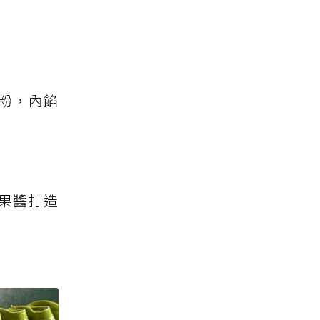
粉，內餡
果醬打造