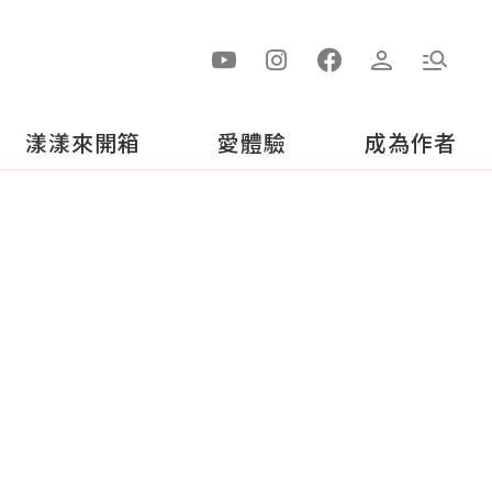
漾漾來開箱
愛體驗
成為作者