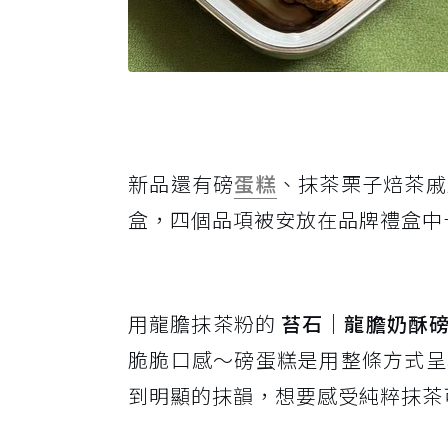
新品還有磅
蛋糕
、抹茶栗子焙茶戚
盒，四個品項被安放在品牌禮盒中
用龍膽抹茶粉的
苔石｜龍膽奶酥
脆脆口感～磅蛋糕是用整條方式呈
到明顯的抹韻，想要感受純粹抹茶