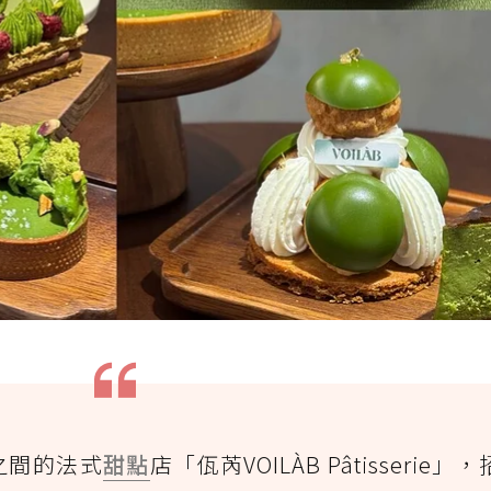
之間的法式
甜點
店「佤芮VOILÀB Pâtisserie」，