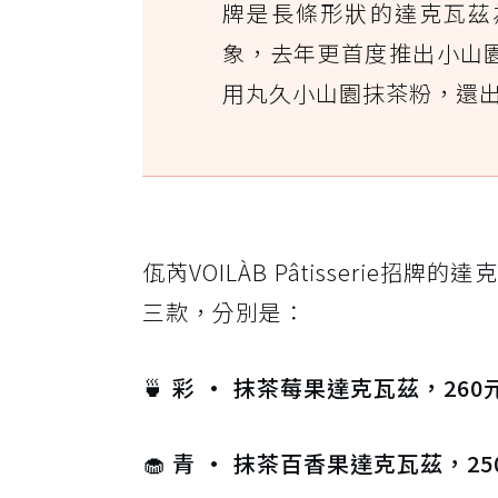
牌是長條形狀的達克瓦茲
象，去年更首度推出小山
用丸久小山園抹茶粉，還
佤芮VOILÀB Pâtisserie
招牌的達克
三款，分別是：
🍵 彩 · 抹茶莓果達克瓦茲，260
🧁 青 · 抹茶百香果達克瓦茲，25