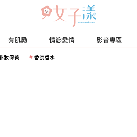
有肌勵
情慾愛情
影音專區
彩妝保養
香氛香水