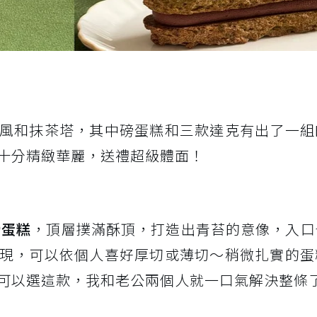
風和抹茶塔，其中磅蛋糕和三款達克有出了一組
十分精緻華麗，送禮超級體面！
磅蛋糕
，頂層撲滿酥頂，打造出青苔的意像，入口
現，可以依個人喜好厚切或薄切～稍微扎實的蛋
可以選這款，我和老公兩個人就一口氣解決整條