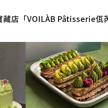
VOILÀB Pâtisserie佤