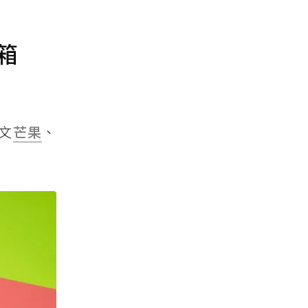
箱
文
芒果
、