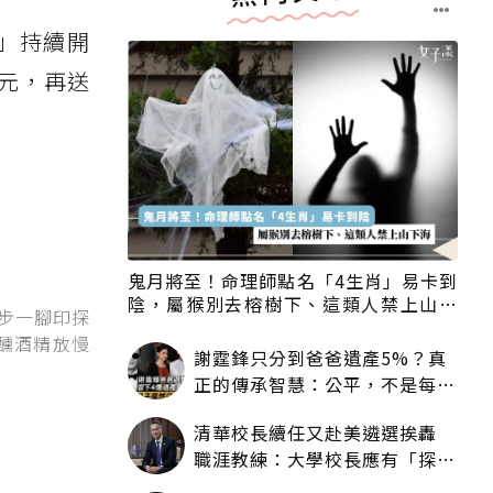
盒」持續開
0元，再送
鬼月將至！命理師點名「4生肖」易卡到
陰，屬猴別去榕樹下、這類人禁上山下
一步一腳印探
海
醺酒精放慢
謝霆鋒只分到爸爸遺產5%？真
正的傳承智慧：公平，不是每個
人拿一樣多
清華校長續任又赴美遴選挨轟
職涯教練：大學校長應有「探
索」職涯權利嗎？