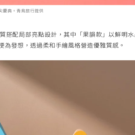
尖慶典。青鳥旅行提供
質搭配局部亮點設計，其中「果韻款」以鮮明水
梗為發想，透過柔和手繪風格營造優雅質感。