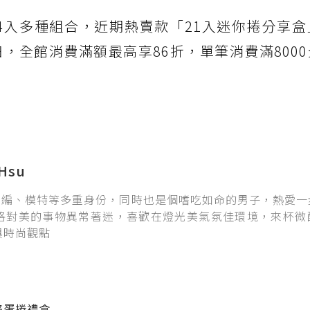
24入多種組合，近期熱賣款「21入迷你捲分享
，全館消費滿額最高享86折，單筆消費滿800
Hsu
、主編、模特等多重身份，同時也是個嗜吃如命的男子，熱愛
格對美的事物異常著迷，喜歡在燈光美氣氛佳環境，來杯微
與時尚觀點
餡蛋捲禮盒