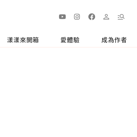
漾漾來開箱
愛體驗
成為作者