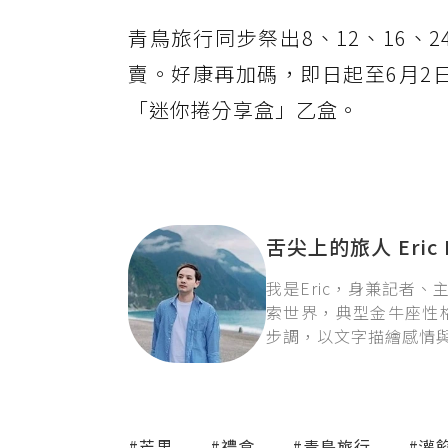
青鳥旅行同步祭出8、12、16、
賣。好康再加碼，即日起至6月2日
「迷你捲分享盒」乙盒。
舌尖上的旅人 Eric 
我是Eric，身兼記者
索世界，典型金牛座性
步調，以文字描繪感情
#芒果
#禮盒
#青鳥旅行
#灌