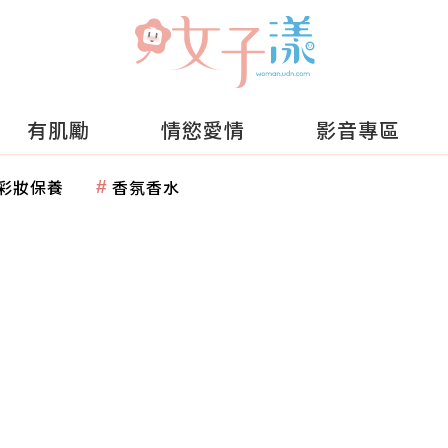
有肌勵
情慾愛情
影音專區
彩妝保養
香氛香水