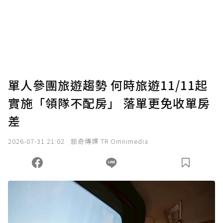
為了鼓勵作者持續創作更好的內容，會員可以
使用「贊助」功能實質回饋給喜愛的作者。可
將您認為適合的點數贈送給作者，一旦使用贊
助點數即不得撤銷，單筆贊助最低點數為30
點，最高點數沒有上限。
U 利點數 1 點 = NTD 1 元。
單人參團旅遊趨勢 何時旅遊11/11起
實施「領隊不配房」 落單更免收單房
確認送出
差
我已詳閱贊助說明，且同意站方的使用條款。
2026-07-31 21:02
旅奇傳媒 TR Omnimedia
您當前剩餘 U 利點數：
0
點；前往
購買點數