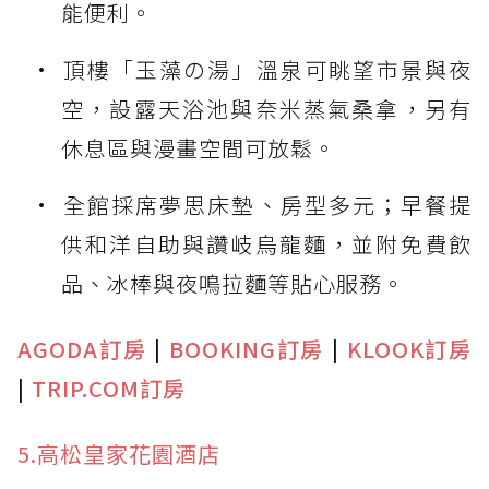
能便利。
頂樓「玉藻の湯」溫泉可眺望市景與夜
空，設露天浴池與奈米蒸氣桑拿，另有
休息區與漫畫空間可放鬆。
全館採席夢思床墊、房型多元；早餐提
供和洋自助與讚岐烏龍麵，並附免費飲
品、冰棒與夜鳴拉麵等貼心服務。
AGODA訂房
|
BOOKING訂房
|
KLOOK訂房
|
TRIP.COM訂房
5.高松皇家花園酒店