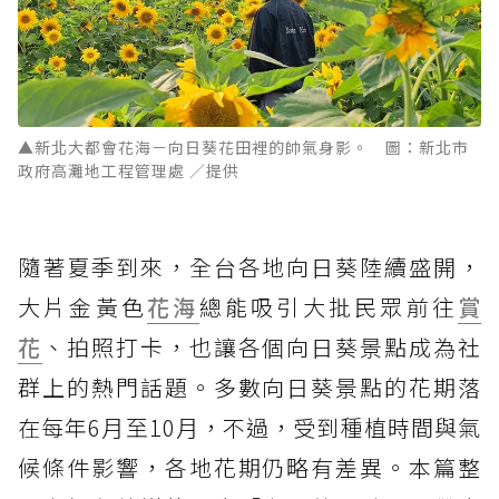
▲新北大都會花海－向日葵花田裡的帥氣身影。 圖：新北市
政府高灘地工程管理處 ／提供
隨著夏季到來，全台各地向日葵陸續盛開，
大片金黃色
花海
總能吸引大批民眾前往
賞
花
、拍照打卡，也讓各個向日葵景點成為社
群上的熱門話題。多數向日葵景點的花期落
在每年6月至10月，不過，受到種植時間與氣
候條件影響，各地花期仍略有差異。本篇整