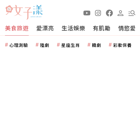
美食旅遊
愛漂亮
生活娛樂
有肌勵
情慾愛
心理測驗
陸劇
星座生肖
韓劇
彩妝保養