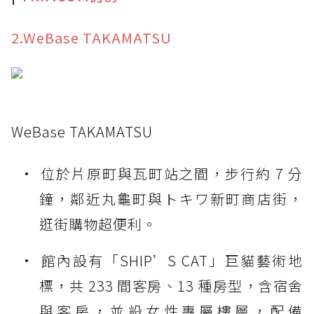
2.WeBase TAKAMATSU
WeBase TAKAMATSU
位於片原町與瓦町站之間，步行約 7 分
鐘，鄰近丸龜町與トキワ新町商店街，
逛街購物超便利。
館內設有「SHIP’S CAT」巨貓藝術地
標，共 233 間客房、13 種房型，含宿舍
與客房，並設女性專屬樓層，配備