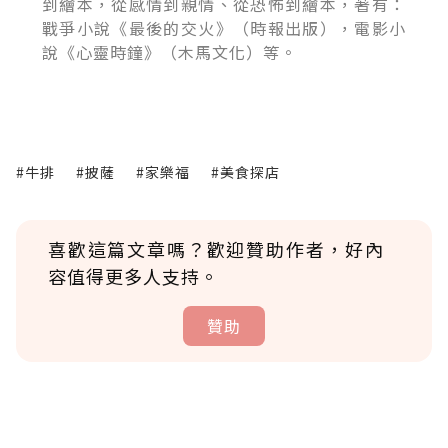
到繪本，從感情到親情、從恐怖到繪本，著有：
戰爭小說《最後的交火》（時報出版），電影小
說《心靈時鐘》（木馬文化）等。
#牛排
#披薩
#家樂福
#美食探店
喜歡這篇文章嗎？歡迎贊助作者，好內
容值得更多人支持。
贊助
贊助說明