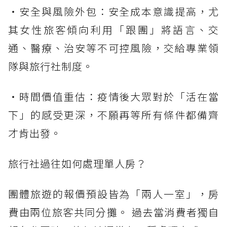
・安全與風險外包：安全成本意識提高，尤
其女性旅客傾向利用「跟團」將語言、交
通、醫療、治安等不可控風險，交給專業領
隊與旅行社制度。
・時間價值重估：疫情後大眾對於「活在當
下」的感受更深，不願再等所有條件都備齊
才肯出發。
旅行社過往如何處理單人房？
團體旅遊的報價預設皆為「兩人一室」，房
費由兩位旅客共同分攤。 過去當消費者獨自