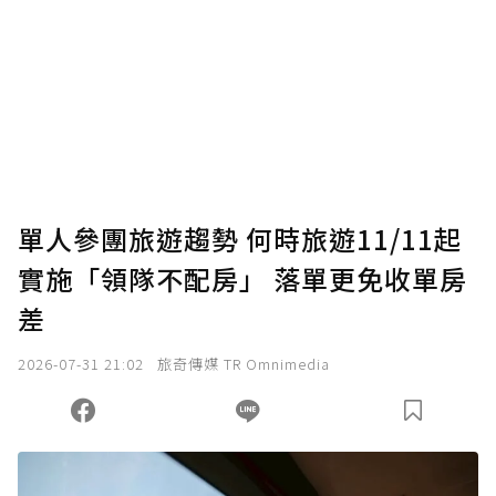
為了鼓勵作者持續創作更好的內容，會員可以
使用「贊助」功能實質回饋給喜愛的作者。可
將您認為適合的點數贈送給作者，一旦使用贊
助點數即不得撤銷，單筆贊助最低點數為30
點，最高點數沒有上限。
U 利點數 1 點 = NTD 1 元。
單人參團旅遊趨勢 何時旅遊11/11起
實施「領隊不配房」 落單更免收單房
確認送出
差
我已詳閱贊助說明，且同意站方的使用條款。
2026-07-31 21:02
旅奇傳媒 TR Omnimedia
您當前剩餘 U 利點數：
0
點；前往
購買點數