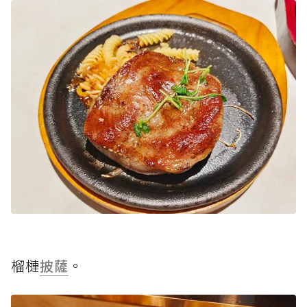
榴槤
披薩
。