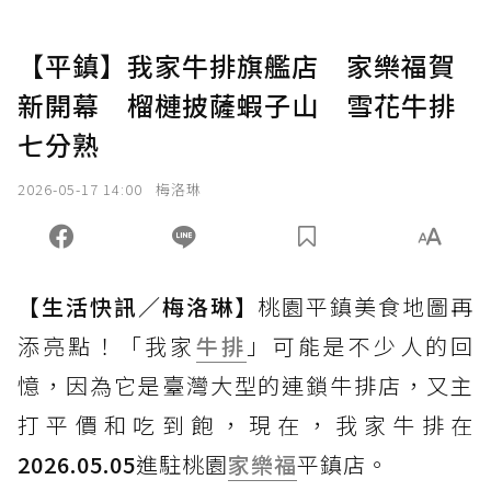
【平鎮】我家牛排旗艦店 家樂福賀
新開幕 榴槤披薩蝦子山 雪花牛排
七分熟
2026-05-17 14:00
梅洛琳
【生活快訊／梅洛琳】
桃園平鎮美食地圖再
添亮點！「我家
牛排
」可能是不少人的回
憶，因為它是臺灣大型的連鎖牛排店，又主
打平價和吃到飽，現在，我家牛排在
2026.05.05
進駐桃園
家樂福
平鎮店。