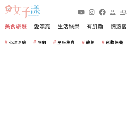
美食旅遊
愛漂亮
生活娛樂
有肌勵
情慾愛
心理測驗
陸劇
星座生肖
韓劇
彩妝保養