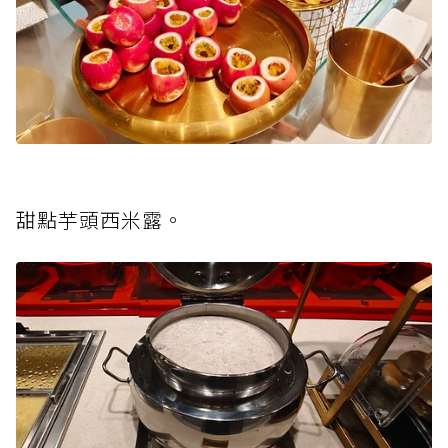
甜點芋頭西米露。