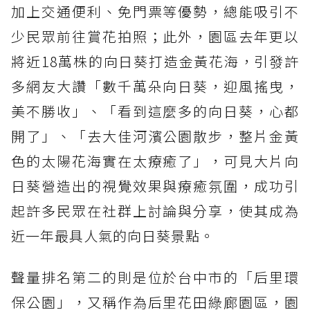
加上交通便利、免門票等優勢，總能吸引不
少民眾前往賞花拍照；此外，園區去年更以
將近18萬株的向日葵打造金黃花海，引發許
多網友大讚「數千萬朵向日葵，迎風搖曳，
美不勝收」、「看到這麼多的向日葵，心都
開了」、「去大佳河濱公園散步，整片金黃
色的太陽花海實在太療癒了」，可見大片向
日葵營造出的視覺效果與療癒氛圍，成功引
起許多民眾在社群上討論與分享，使其成為
近一年最具人氣的向日葵景點。
聲量排名第二的則是位於台中市的「后里環
保公園」，又稱作為后里花田綠廊園區，園