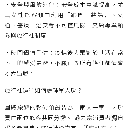
・安全與風險外包：安全成本意識提高，尤
其女性旅客傾向利用「跟團」將語言、交
通、醫療、治安等不可控風險，交給專業領
隊與旅行社制度。
・時間價值重估：疫情後大眾對於「活在當
下」的感受更深，不願再等所有條件都備齊
才肯出發。
旅行社過往如何處理單人房？
團體旅遊的報價預設皆為「兩人一室」，房
費由兩位旅客共同分攤。 過去當消費者獨自
報名參團時，旅行社通常有三種處理方式：