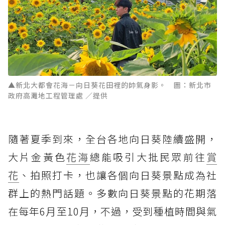
▲新北大都會花海－向日葵花田裡的帥氣身影。 圖：新北市
政府高灘地工程管理處 ／提供
隨著夏季到來，全台各地向日葵陸續盛開，
大片金黃色
花海
總能吸引大批民眾前往
賞
花
、拍照打卡，也讓各個向日葵景點成為社
群上的熱門話題。多數向日葵景點的花期落
在每年6月至10月，不過，受到種植時間與氣