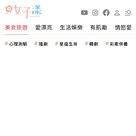
美食旅遊
愛漂亮
生活娛樂
有肌勵
情慾愛
心理測驗
陸劇
星座生肖
韓劇
彩妝保養