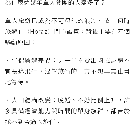
為什麼這幾年單人參團的人變多了？
單人旅遊已成為不可忽視的浪潮。依「何時
旅遊」（Horaz）門市觀察，背後主要有四個
驅動原因：
・伴侶興趣差異：另一半不愛出國或身體不
宜長途飛行，渴望旅行的一方不想再無止盡
地等待。
・人口結構改變：晚婚、不婚比例上升，許
多具備經濟能力與時間的單身族群，卻苦於
找不到合適的旅伴。