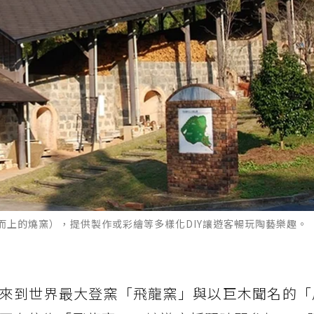
而上的燒窯），提供製作或彩繪等多樣化DIY讓遊客暢玩陶藝樂趣。
來到世界最大登窯「飛龍窯」與以巨木聞名的「