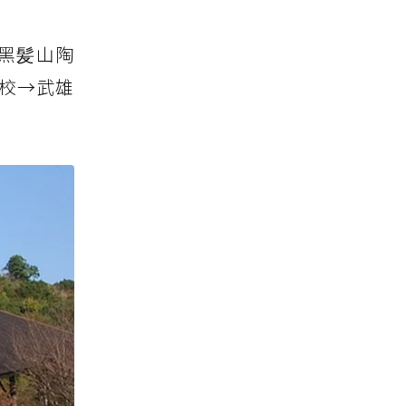
黑髪山陶
高校→武雄