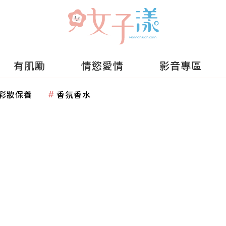
有肌勵
情慾愛情
影音專區
彩妝保養
香氛香水