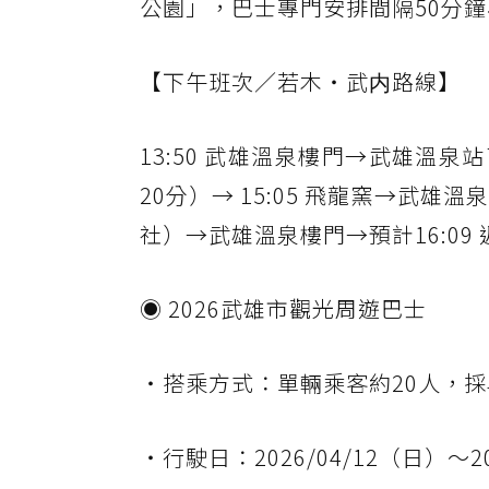
公園」，巴士專門安排間隔50分鐘
【下午班次／若木・武内路線】
13:50 武雄溫泉樓門→武雄溫泉
20分）→ 15:05 飛龍窯→武
社）→武雄溫泉樓門→預計16:09
◉ 2026武雄市觀光周遊巴士
・搭乘方式：單輛乘客約20人，
・行駛日：2026/04/12（日）～