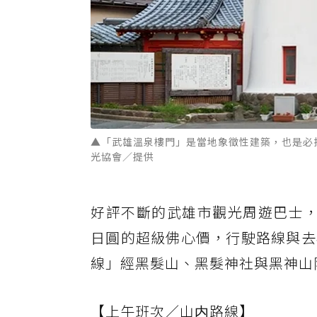
▲「武雄溫泉樓門」是當地象徵性建築，也是必
光協會／提供
好評不斷的武雄市觀光周遊巴士，目
日圓的超級佛心價，行駛路線與去
線」經黑髮山、黑髮神社與黑神山
【上午班次／山内路線】