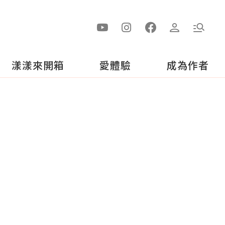
漾漾來開箱
愛體驗
成為作者