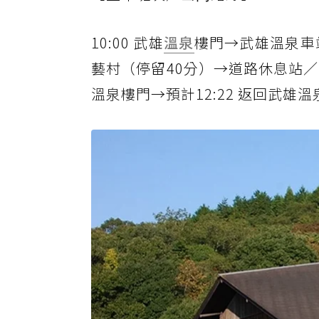
10:00 武雄
溫泉
樓門→武雄溫泉車
藝村（停留40分）→道路休息站
溫泉樓門→預計12:22 返回武雄