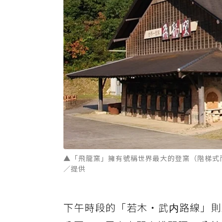
▲「飛龍窯」擁有號稱世界最大的登窯（階梯式
／提供
下午時段的「若木・武内路線」則