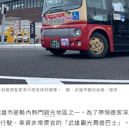
非自駕遊客更多行程安排好選擇。 圖：武雄市觀光協會／提供
武雄市是縣內熱門
觀光
地區之一，為了帶領遊客深
行駛、車資非常便宜的「武雄觀光周遊巴士」，只