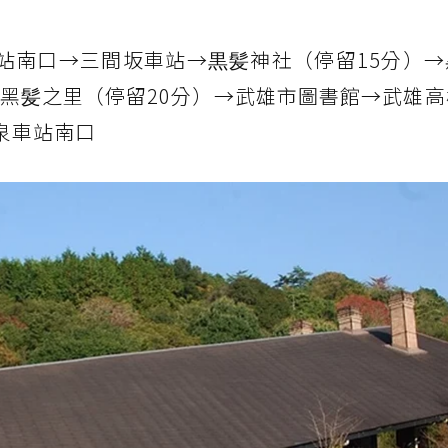
站南口→三間坂車站→黒髪神社（停留15分）→
／黑髪之里（停留20分）→武雄市圖書館→武雄
溫泉車站南口