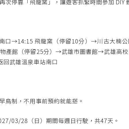
再次停靠「飛龍窯」，讓遊客抓緊時間參加 DIY 
站南口→14:15 飛龍窯（停留10分）→川古大楠
雄溫泉物產館（停留25分）→武雄市圖書館→武雄高
 返回武雄溫泉車站南口
採早鳥制，不用事前預約就能搭。
2027/03/28（日）期間每週日行駛，共47天。