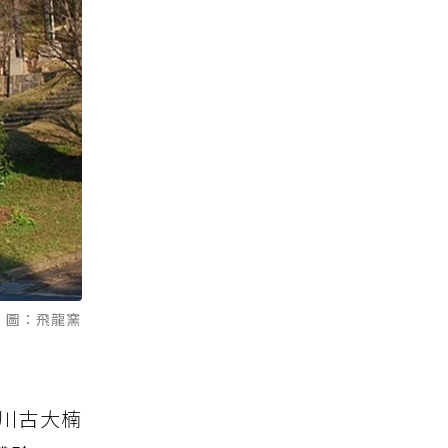
 圖：飛龍窯
川古大楠