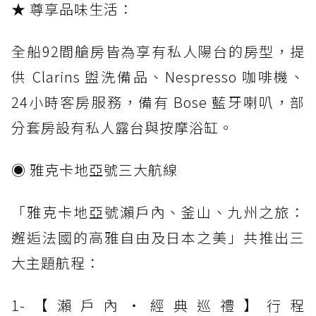
★ 尊享品味生活：
全船92間艙房皆為享有私人陽台的房型，提
供 Clarins 盥洗備品、Nespresso 咖啡機、
24小時客房服務，備有 Bose 藍牙喇叭，部
分套房設有私人露台與按摩浴缸。
◉ 雅克卡地亞號三大航線
「雅克卡地亞號瀨戶內、釜山、九州之旅：
邂逅法國的高雅自由及日本之美」共推出三
大主題航程：
1-【瀨戶內‧經典巡禮】行程