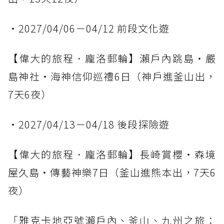
・2027/04/06－04/12 前段文化遊
【偉大的旅程．龐洛郵輪】瀨戶內跳島・嚴
島神社・海神信仰巡禮6日（神戶進釜山出，
7天6夜）
・2027/04/13－04/18 後段探險遊
【偉大的旅程．龐洛郵輪】長崎賞櫻・森境
屋久島・傳藝神樂7日（釜山進熊本出，7天6
夜）
「雅克卡地亞號瀨戶內、釜山、九州之旅：