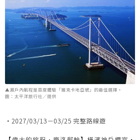
▲瀨戶內航程是首度體驗「雅克卡地亞號」的最佳選擇。
圖：太平洋旅行社／提供
・2027/03/13－03/25 完整路線遊
【偉大的旅程．龐洛郵輪】橫濱神戶櫻宴・