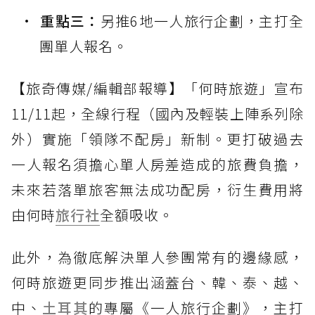
重點三：
另推6地一人旅行企劃，主打全
團單人報名。
【旅奇傳媒/編輯部報導】「何時旅遊」宣布
11/11起，全線行程（國內及輕裝上陣系列除
外）實施「領隊不配房」新制。更打破過去
一人報名須擔心單人房差造成的旅費負擔，
未來若落單旅客無法成功配房，衍生費用將
由何時
旅行社
全額吸收。
此外，為徹底解決單人參團常有的邊緣感，
何時旅遊更同步推出涵蓋台、韓、泰、越、
中、
土耳其
的專屬《一人旅行企劃》，主打