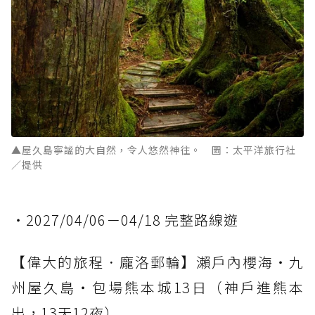
▲屋久島寧謐的大自然，令人悠然神往。 圖：太平洋旅行社
／提供
・2027/04/06－04/18 完整路線遊
【偉大的旅程．龐洛郵輪】瀨戶內櫻海・九
州屋久島・包場熊本城13日（神戶進熊本
出，13天12夜）