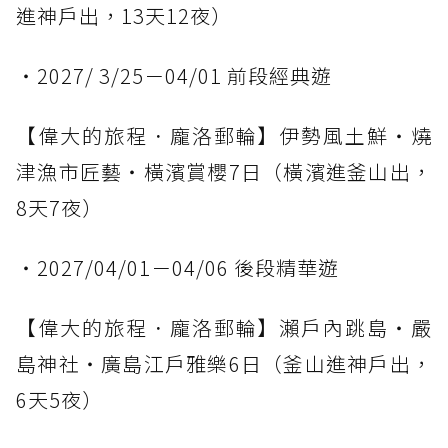
進神戶出，13天12夜）
・2027/ 3/25－04/01 前段經典遊
【偉大的旅程．龐洛郵輪】伊勢風土鮮・燒
津漁市匠藝・橫濱賞櫻7日（橫濱進釜山出，
8天7夜）
・2027/04/01－04/06 後段精華遊
【偉大的旅程．龐洛郵輪】瀨戶內跳島・嚴
島神社・廣島江戶雅樂6日（釜山進神戶出，
6天5夜）