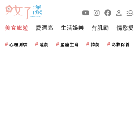
美食旅遊
愛漂亮
生活娛樂
有肌勵
情慾愛
心理測驗
陸劇
星座生肖
韓劇
彩妝保養