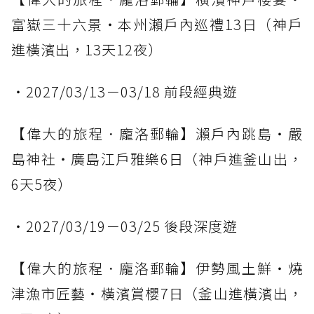
富嶽三十六景・本州瀨戶內巡禮13日（神戶
進橫濱出，13天12夜）
・2027/03/13－03/18 前段經典遊
【偉大的旅程．龐洛郵輪】瀨戶內跳島・嚴
島神社・廣島江戶雅樂6日（神戶進釜山出，
6天5夜）
・2027/03/19－03/25 後段深度遊
【偉大的旅程．龐洛郵輪】伊勢風土鮮・燒
津漁市匠藝・橫濱賞櫻7日（釜山進橫濱出，