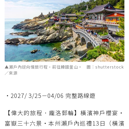
▲瀨戶內逆向慢旅行程，前往韓國釜山。 圖：shutterstock
／來源
・2027/ 3/25－04/06 完整路線遊
【偉大的旅程．龐洛郵輪】橫濱神戶櫻宴・
富嶽三十六景・本州瀨戶內巡禮13日（橫濱