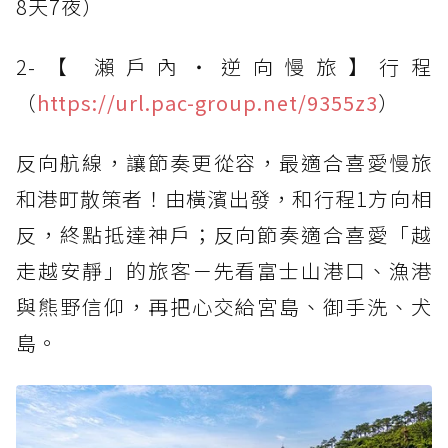
8天7夜）
2-【 瀨戶內・逆向慢旅】行程
（
https://url.pac-group.net/9355z3
）
反向航線，讓節奏更從容，最適合喜愛慢旅
和港町散策者！由橫濱出發，和行程1方向相
反，終點抵達神戶；反向節奏適合喜愛「越
走越安靜」的旅客－先看富士山港口、漁港
與熊野信仰，再把心交給宮島、御手洗、犬
島。