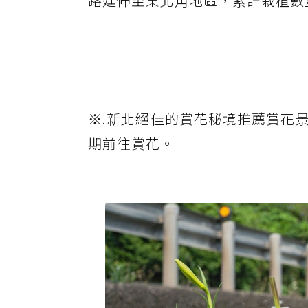
路延伸至東北角地區，累計栽植數
※.新北絕佳的賞花秘境推薦賞花
期前往賞花。