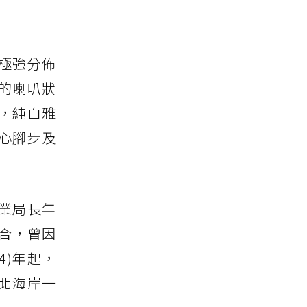
極強分佈
的喇叭狀
，純白雅
心腳步及
業局長年
合，曾因
4)年起，
北海岸一