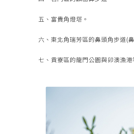
五、富貴角燈塔。
六、東北角瑞芳區的鼻頭角步道(鼻
七、貢寮區的龍門公園與卯澳漁港