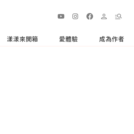
漾漾來開箱
愛體驗
成為作者