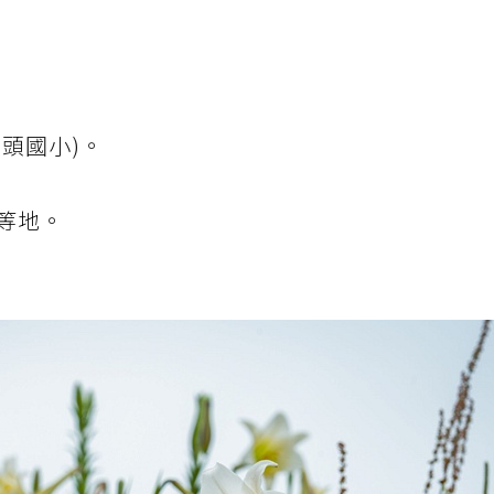
頭國小)。
等地。