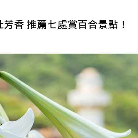
吐芳香 推薦七處賞百合景點！