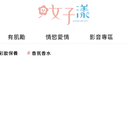
有肌勵
情慾愛情
影音專區
彩妝保養
香氛香水