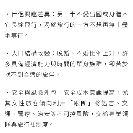
・伴侶興趣差異：另一半不愛出國或身體不
宜長途飛行，渴望旅行的一方不想再無止盡
地等待。
・人口結構改變：晚婚、不婚比例上升，許
多具備經濟能力與時間的單身族群，卻苦於
找不到合適的旅伴。
・安全與風險外包：安全成本意識提高，尤
其女性旅客傾向利用「跟團」將語言、交
通、醫療、治安等不可控風險，交給專業領
隊與旅行社制度。