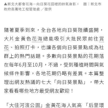
▲新北大都會花海－向日葵花田裡的帥氣身影。 圖：新北市
政府高灘地工程管理處 ／提供
隨著夏季到來，全台各地向日葵陸續盛開，
大片金黃色
花海
總能吸引大批民眾前往
賞
花
、拍照打卡，也讓各個向日葵景點成為社
群上的熱門話題。多數向日葵景點的花期落
在每年6月至10月，不過，受到種植時間與氣
候條件影響，各地花期仍略有差異。本篇整
理出網友熱議的七大「向日葵景點」，帶大
家看看哪些地方最受網友歡迎！
「
大佳河濱公園
」金黃花海人氣高 「后里環