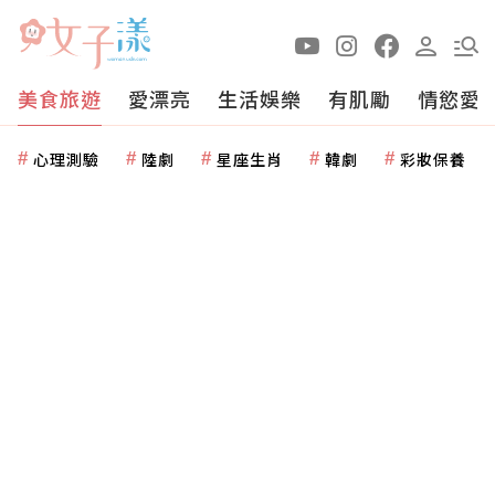
美食旅遊
愛漂亮
生活娛樂
有肌勵
情慾愛
心理測驗
陸劇
星座生肖
韓劇
彩妝保養