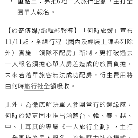
重點三：
另推6地一人旅行企劃，主打全
團單人報名。
【旅奇傳媒/編輯部報導】「何時旅遊」宣布
11/11起，全線行程（國內及輕裝上陣系列除
外）實施「領隊不配房」新制。更打破過去
一人報名須擔心單人房差造成的旅費負擔，
未來若落單旅客無法成功配房，衍生費用將
由何時
旅行社
全額吸收。
此外，為徹底解決單人參團常有的邊緣感，
何時旅遊更同步推出涵蓋台、韓、泰、越、
中、
土耳其
的專屬《一人旅行企劃》，主打
「全團皆為單人報名」的無壓力社交模式，