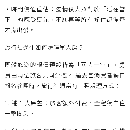
・時間價值重估：疫情後大眾對於「活在當
下」的感受更深，不願再等所有條件都備齊
才肯出發。
旅行社過往如何處理單人房？
團體旅遊的報價預設皆為「兩人一室」，房
費由兩位旅客共同分攤。 過去當消費者獨自
報名參團時，旅行社通常有三種處理方式：
1. 補單人房差：旅客額外付費，全程獨自住
一整間房。