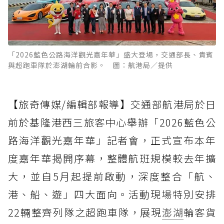
「2026藍色公路海洋觀光嘉年華」盛大登場，交通部長、貴賓
與超跑車隊於澎湖輪前合影。 圖：航港局／提供
【旅奇傳媒/編輯部報導】交通部航港局於日
前於基隆港西三旅客中心舉辦「2026藍色公
路海洋觀光嘉年華」記者會，正式宣布本年
度嘉年華揭開序幕，整體航班規模較去年擴
大，並自5月起提前啟動，深度整合「航、
港、船、遊」四大面向。活動現場特別安排
22輛整齊列隊之超跑車隊，展現
澎湖
輪客貨