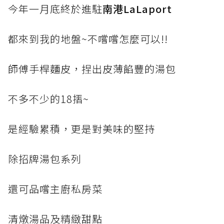
今年一月底終於進駐
南港LaLaport
都來到我的地盤~不嚐嚐怎麼可以!!
師傅手桿麵皮，捏出皮薄餡豐的湯包
不多不少的18摺~
是經驗累積，更是對美味的堅持
除招牌湯包系列
還可品嚐主廚私房菜
清燉湯品及精緻甜點