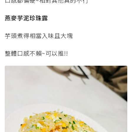
口感都偏硬~相對其他真的不行
燕麥芋泥珍珠露
芋頭煮得相當入味且大塊
整體口感不賴~可以推!!