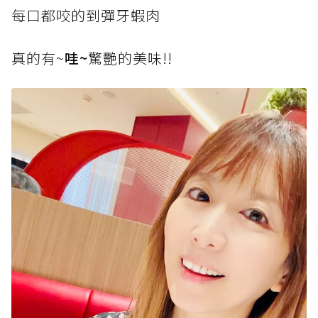
每口都咬的到彈牙蝦肉
真的有~
哇~
驚艷的美味!!