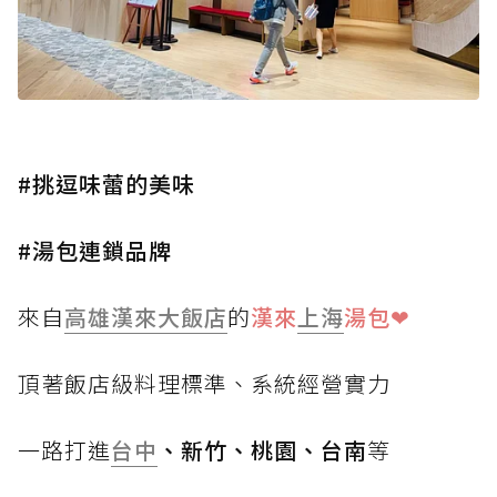
#挑逗味蕾的美味
#湯包連鎖品牌
來自
高雄漢來大飯店
的
漢來
上海
湯包❤
頂著飯店級料理標準、系統經營實力
一路打進
台中
、新竹、桃園、台南
等