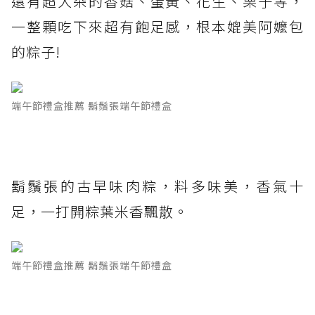
還有超大朵的香菇、蛋黃、花生、栗子等，
一整顆吃下來超有飽足感，根本媲美阿嬤包
的粽子!
端午節禮盒推薦 鬍鬚張端午節禮盒
鬍鬚張的古早味肉粽，料多味美，香氣十
足，一打開粽葉米香飄散。
端午節禮盒推薦 鬍鬚張端午節禮盒