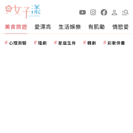
美食旅遊
愛漂亮
生活娛樂
有肌勵
情慾愛
心理測驗
陸劇
星座生肖
韓劇
彩妝保養