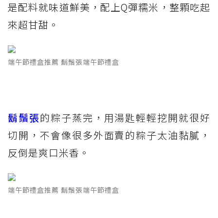
是配料就味道鮮美，配上Q彈糯米，整顆吃起
來超甘甜。
端午節禮盒推薦 鬍鬚張端午節禮盒
鬍鬚張
的粽子蒸完，用湯匙輕輕挖開就很好
切開，不會像很多外面賣的粽子太油黏膩，
反倒是爽口米香。
端午節禮盒推薦 鬍鬚張端午節禮盒