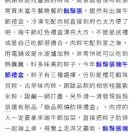
常買來當午餐晚餐的
鬍鬚張
，居然有出端午
節
禮盒
，冷凍宅配
肉粽
直接到府也太方便了
吧，端午節紅色禮盒漂亮大方，不管是送禮
或是自己吃都很適合。肉粽宅配到家之後，
用電鍋或是水波爐加熱，非常快就可以吃到
熱騰騰、料多味美的粽子。今年
鬍鬚張端午
節禮盒
，粽子有三種選擇，分別是櫻花蝦珠
貝粽、古早味肉粽，跟甜品款的相思桂圓紫
米粽，甜鹹一網打盡，另外滑一滑發現
鬍鬚
張
還有新品「極品照燒肋排禮盒」，肉控的
人一定要拿來端午節加菜，直接把粽子肋排
一起端上桌，視覺上澎湃又霸氣，
鬍鬚張端