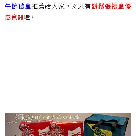
午節禮盒
推薦給大家，文末有
鬍鬚張禮盒優
惠資訊
喔。