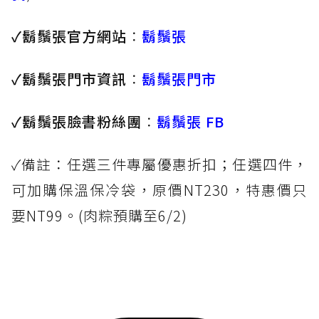
✓鬍鬚張官方網站
：
鬍鬚張
✓鬍鬚張門市資訊
：
鬍鬚張門市
✓鬍鬚張臉書粉絲團
：
鬍鬚張 FB
✓備註：任選三件專屬優惠折扣；任選四件，
可加購保溫保冷袋，原價NT230，特惠價只
要NT99。(肉粽預購至6/2)