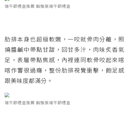
端午節禮盒推薦 鬍鬚張端午節禮盒
肋排本身也超級軟嫩，一咬就骨肉分離，照
燒醬鹹中帶點甘甜，回甘多汁，肉味炙香氣
足，表層帶點焦感，內裡連同軟骨咬起來喀
喀作響很過癮，整份肋排視覺衝擊，飽足感
跟美味度都滿分。
端午節禮盒推薦 鬍鬚張端午節禮盒