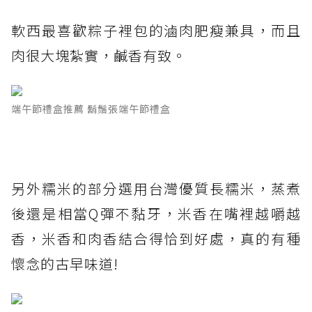
軟西最喜歡粽子裡包的滷肉肥瘦兼具，而且
肉很大塊紮實，鹹香有致。
端午節禮盒推薦 鬍鬚張端午節禮盒
另外糯米的部分選用台灣優質長糯米，蒸煮
後還是相當Q彈不黏牙，米香在嘴裡越嚼越
香，米香和肉香結合得恰到好處，真的有種
懷念的古早味道!