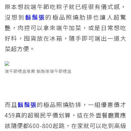
原本想說端午節吃粽子就已經很有儀式感，
沒想到
鬍鬚張
的極品照燒肋排也讓人超驚
艷，肉控可以拿來端午加菜，或是日常想吃
好料，囤貨放在冰箱，隨手即可端出一道大
菜超方便。
端午節禮盒推薦 鬍鬚張端午節禮盒
而且
鬍鬚張
的極品照燒肋排，一組優惠價才
459真的超親民平價划算，這在外面餐廳賣應
該隨便都600-800起跳，在家就可以吃到高級