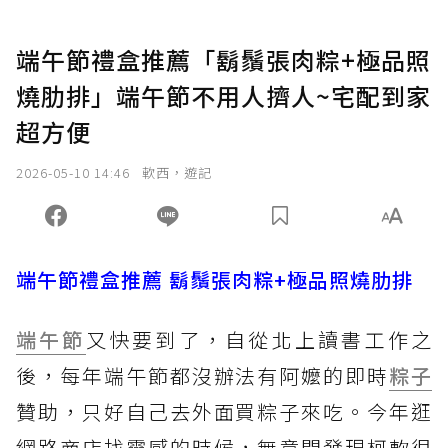
端午節禮盒推薦「鬍鬚張肉粽+極品照
燒肋排」端午節不用人擠人~宅配到家
超方便
2026-05-10 14:46
軟西，遊記
端午節禮盒推薦 鬍鬚張肉粽+極品照燒肋排
端午節
又快要到了，自從北上讀書工作之
後，每年端午節都沒辦法有阿嬤的即時
粽子
贊助，只好自己去外面買粽子來吃。今年逛
網路商店找靈感的時候，無意間發現柯軟很