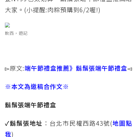
大家。(小提醒:肉粽預購到6/2喔!)
軟西，遊記
▻原文:
端午節禮盒推薦》鬍鬚張端午節禮盒
◅
※本文為邀稿合作文※
鬍鬚張端午節禮盒
✓鬍鬚張地址
：台北市民權西路43號(
地圖點
我
)