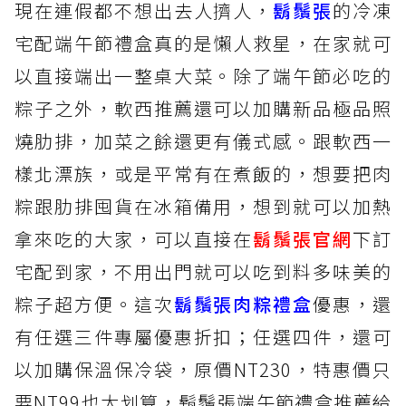
現在連假都不想出去人擠人，
鬍鬚張
的冷凍
宅配端午節禮盒真的是懶人救星，在家就可
以直接端出一整桌大菜。除了端午節必吃的
粽子之外，軟西推薦還可以加購新品極品照
燒肋排，加菜之餘還更有儀式感。跟軟西一
樣北漂族，或是平常有在煮飯的，想要把肉
粽跟肋排囤貨在冰箱備用，想到就可以加熱
拿來吃的大家，可以直接在
鬍鬚張官網
下訂
宅配到家，不用出門就可以吃到料多味美的
粽子超方便。這次
鬍鬚張肉粽禮盒
優惠，還
有任選三件專屬優惠折扣；任選四件，還可
以加購保溫保冷袋，原價NT230，特惠價只
要NT99也太划算，鬍鬚張端午節禮盒推薦給