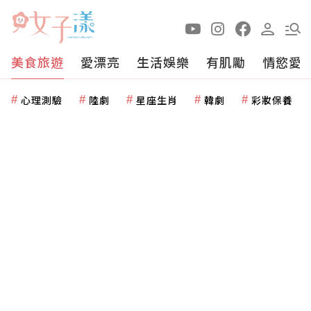
美食旅遊
愛漂亮
生活娛樂
有肌勵
情慾愛
心理測驗
陸劇
星座生肖
韓劇
彩妝保養