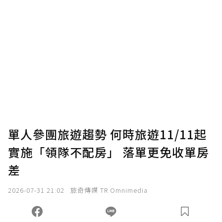
單人參團旅遊趨勢 何時旅遊11/11起
實施「領隊不配房」 落單更免收單房
差
2026-07-31 21:02
旅奇傳媒 TR Omnimedia