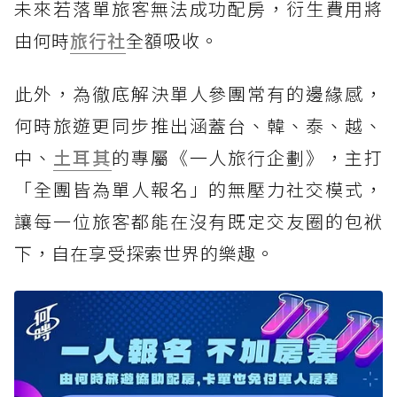
未來若落單旅客無法成功配房，衍生費用將
由何時
旅行社
全額吸收。
此外，為徹底解決單人參團常有的邊緣感，
何時旅遊更同步推出涵蓋台、韓、泰、越、
中、
土耳其
的專屬《一人旅行企劃》，主打
「全團皆為單人報名」的無壓力社交模式，
讓每一位旅客都能在沒有既定交友圈的包袱
下，自在享受探索世界的樂趣。