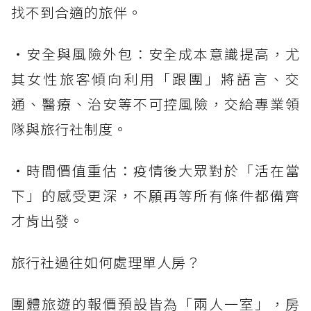
找不到合適的旅伴。
・安全與風險外包：安全成本意識提高，尤
其女性旅客傾向利用「跟團」將語言、交
通、醫療、治安等不可控風險，交給專業領
隊與旅行社制度。
・時間價值重估：疫情後大眾對於「活在當
下」的感受更深，不願再等所有條件都備齊
才肯出發。
旅行社過往如何處理單人房？
團體旅遊的報價預設皆為「兩人一室」，房