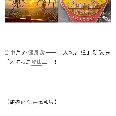
台中
戶外
健身房
──「大坑步道」新玩法
「大坑我是
登山
王」！
【旅遊經 洪書瑱報導】