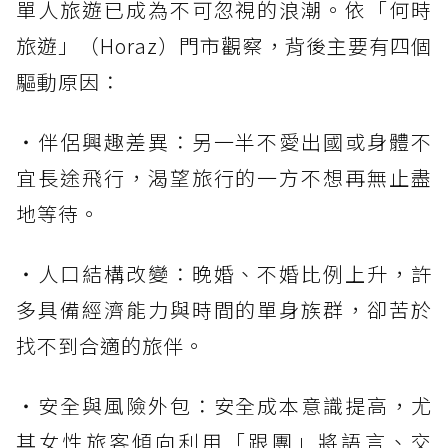
單人旅遊已成為不可忽視的浪潮。依「何時
旅遊」（Horaz）門市觀察，背後主要有四個
驅動原因：
・伴侶興趣差異：另一半不愛出國或身體不
宜長途飛行，渴望旅行的一方不想再無止盡
地等待。
・人口結構改變：晚婚、不婚比例上升，許
多具備經濟能力與時間的單身族群，卻苦於
找不到合適的旅伴。
・安全與風險外包：安全成本意識提高，尤
其女性旅客傾向利用「跟團」將語言、交