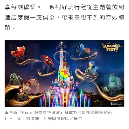
享每刻歡樂。一系列好玩行程從主題餐飲到
酒店度假一應俱全，帶來意想不到的奇妙體
驗。
▲全新「Pixar 好友星空匯演」將成為今夏夜晚的焦點節
目。 圖：香港迪士尼樂園度假區／提供