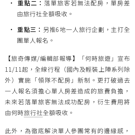
重點二：
落單旅客若無法配房，單房差
由旅行社全額吸收。
重點三：
另推6地一人旅行企劃，主打全
團單人報名。
【旅奇傳媒/編輯部報導】「何時旅遊」宣布
11/11起，全線行程（國內及輕裝上陣系列除
外）實施「領隊不配房」新制。更打破過去
一人報名須擔心單人房差造成的旅費負擔，
未來若落單旅客無法成功配房，衍生費用將
由何時
旅行社
全額吸收。
此外，為徹底解決單人參團常有的邊緣感，