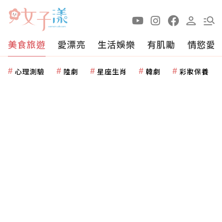
美食旅遊
愛漂亮
生活娛樂
有肌勵
情慾愛
心理測驗
陸劇
星座生肖
韓劇
彩妝保養