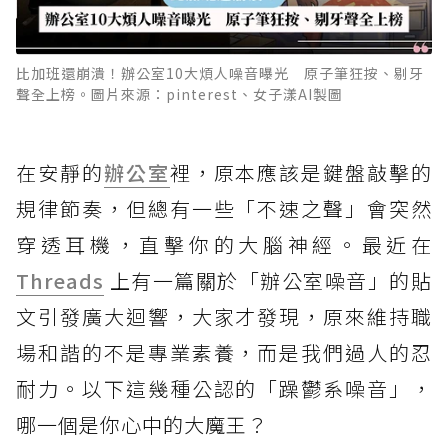
比加班還崩潰！辦公室10大煩人噪音曝光 原子筆狂按、剔牙
聲全上榜。圖片來源：pinterest、女子漾AI製圖
在安靜的
辦公室
裡，原本應該是鍵盤敲擊的
規律節奏，但總有一些「不速之聲」會突然
穿透耳機，直擊你的大腦神經。最近在
Threads
上有一篇關於「辦公室噪音」的貼
文引發廣大迴響，大家才發現，原來維持職
場和諧的不是專業素養，而是我們過人的忍
耐力。以下這幾種公認的「躁鬱系噪音」，
哪一個是你心中的大魔王？