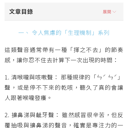
文章目錄
展開
一、 令人焦慮的「生理機制」系列
一、 令人焦慮的「生理機制」系列
二、 彷彿來到熱炒店的「飲食」系列
這類聲音通常帶有一種「揮之不去」的節奏
三、 摧毀專注力的「日常動作」系列
感，讓你忍不住去計算下一次出現的時間：
1. 清喉嚨與咳嗽聲： 那種規律的「ㄣˊ ㄣˊ」
聲，或是停不下來的乾咳，聽久了真的會讓
人跟著喉嚨發癢。
2. 擤鼻涕與齜牙聲： 雖然感冒很辛苦，但反
覆抽吸與擤鼻涕的聲音，確實是專注力的一