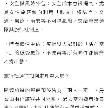
・安全與風險外包：安全成本意識提高，尤
其女性旅客傾向利用「跟團」將語言、交
通、醫療、治安等不可控風險，交給專業領
隊與旅行社制度。
・時間價值重估：疫情後大眾對於「活在當
下」的感受更深，不願再等所有條件都備齊
才肯出發。
旅行社過往如何處理單人房？
團體旅遊的報價預設皆為「兩人一室」，房
費由兩位旅客共同分攤。 過去當消費者獨自
報名參團時，旅行社通常有三種處理方式：