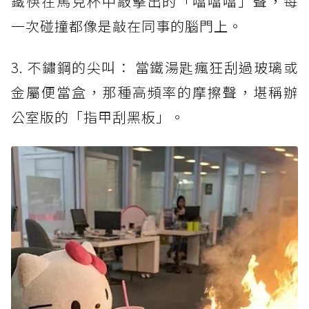
鐵筷在馬克杯中敲擊出的「噹噹噹」聲，每
一次碰撞都像是敲在同事的腦門上。
3. 不鏽鋼的尖叫： 當鐵湯匙瘋狂刮過玻璃或
金屬便當盒，那種高頻率的摩擦聲，堪稱辦
公室版的「指甲刮黑板」。