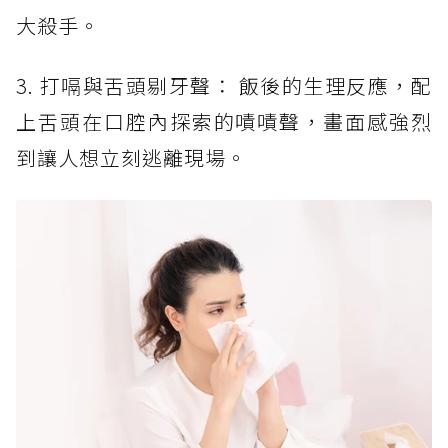
大殺手。
3. 打嗝與舌頭剔牙聲： 飯後的生理反應，配
上舌頭在口腔內探索的嘖嘖聲，畫面感強烈
到讓人想立刻逃離現場。