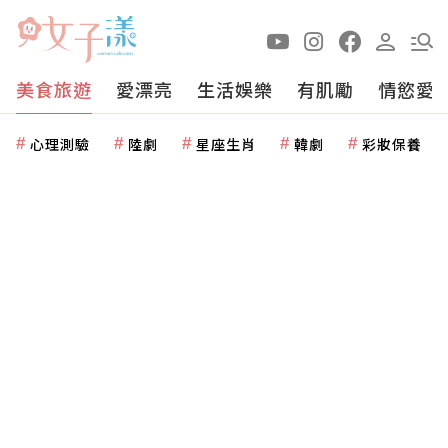
美食旅遊
愛漂亮
生活娛樂
有肌勵
情慾愛
心理測驗
陸劇
星座生肖
韓劇
彩妝保養