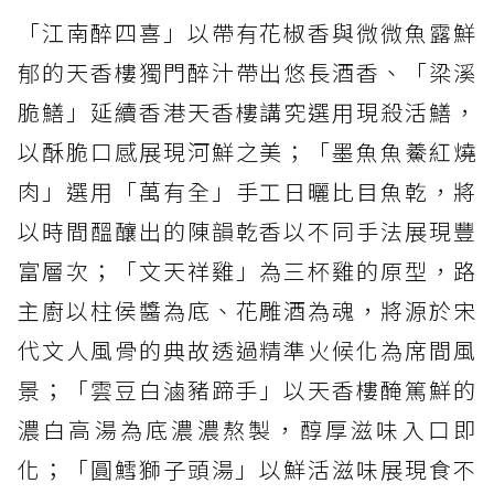
「江南醉四喜」以帶有花椒香與微微魚露鮮
郁的天香樓獨門醉汁帶出悠長酒香、「梁溪
脆鱔」延續香港天香樓講究選用現殺活鱔，
以酥脆口感展現河鮮之美；「墨魚魚鯗紅燒
肉」選用「萬有全」手工日曬比目魚乾，將
以時間醞釀出的陳韻乾香以不同手法展現豐
富層次；「文天祥雞」為三杯雞的原型，路
主廚以柱侯醬為底、花雕酒為魂，將源於宋
代文人風骨的典故透過精準火候化為席間風
景；「雲豆白滷豬蹄手」以天香樓醃篤鮮的
濃白高湯為底濃濃熬製，醇厚滋味入口即
化；「圓鱈獅子頭湯」以鮮活滋味展現食不