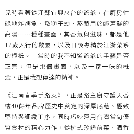
兒時看著從江蘇宜興來台的爺爺，在廚房忙
碌地炸燻魚、燉獅子頭、熬製用於醃篤鮮的
高湯……種種畫面，其香氣與滋味，都是他
17歲入行的啟蒙，以及日後專精於江浙菜系
的根柢。「當時的我不知道爺爺的手藝是否
正宗，但是那個畫面，以及一家一味的概
念，正是我想傳達的精神。
《江南春季手路菜》，正是路主廚守護天香
樓40餘年品牌歷史中奠定的深厚底蘊、極致
堅持與細緻工序，同時巧妙運用台灣當旬優
質食材的精心力作，從杭式珍饈前菜、酒香