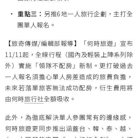
重點三：
另推6地一人旅行企劃，主打全
團單人報名。
【旅奇傳媒/編輯部報導】「何時旅遊」宣布
11/11起，全線行程（國內及輕裝上陣系列除
外）實施「領隊不配房」新制。更打破過去
一人報名須擔心單人房差造成的旅費負擔，
未來若落單旅客無法成功配房，衍生費用將
由何時
旅行社
全額吸收。
此外，為徹底解決單人參團常有的邊緣感，
何時旅遊更同步推出涵蓋台、韓、泰、越、