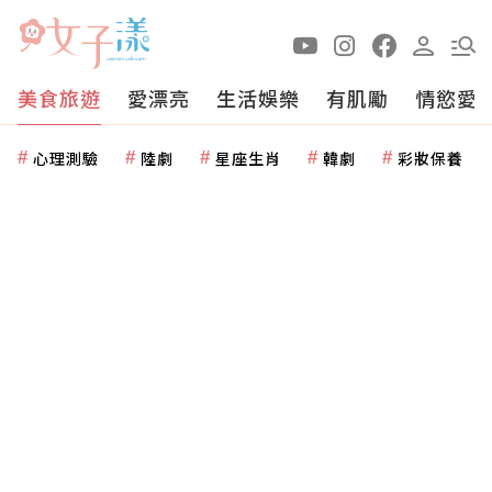
美食旅遊
愛漂亮
生活娛樂
有肌勵
情慾愛
心理測驗
陸劇
星座生肖
韓劇
彩妝保養