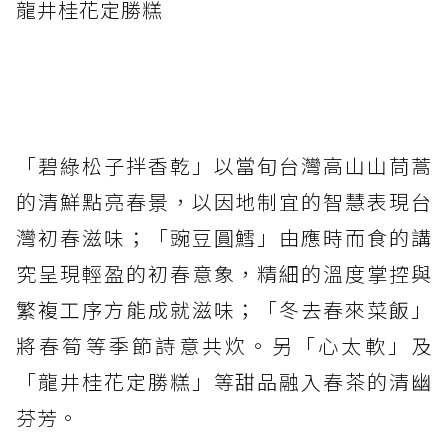
龍井桂花定勝糕
「碧綠松子拌香乾」以當旬台灣高山山茼蒿
的清鮮點亮春景，以因地制宜的智慧表現台
灣初春滋味；「豌豆圓鱈」由應時而食的講
究呈現輕盈的初春意象，精細的溫度掌控與
繁複工序方能成就滋味；「冬去春來菜飯」
將春筍等季節詩意共炊。另「心太軟」及
「龍井桂花定勝糕」等甜品融入春茶的清幽
芬芳。