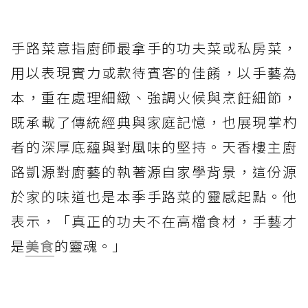
手路菜意指廚師最拿手的功夫菜或私房菜，
用以表現實力或款待賓客的佳餚，以手藝為
本，重在處理細緻、強調火候與烹飪細節，
既承載了傳統經典與家庭記憶，也展現掌杓
者的深厚底蘊與對風味的堅持。天香樓主廚
路凱源對廚藝的執著源自家學背景，這份源
於家的味道也是本季手路菜的靈感起點。他
表示，「真正的功夫不在高檔食材，手藝才
是
美食
的靈魂。」