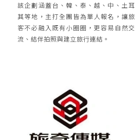
該企劃涵蓋台、韓、泰、越、中、土耳
其等地，主打全團皆為單人報名，讓旅
客不必融入既有小圈圈，更容易自然交
流、結伴拍照與建立旅行連結。