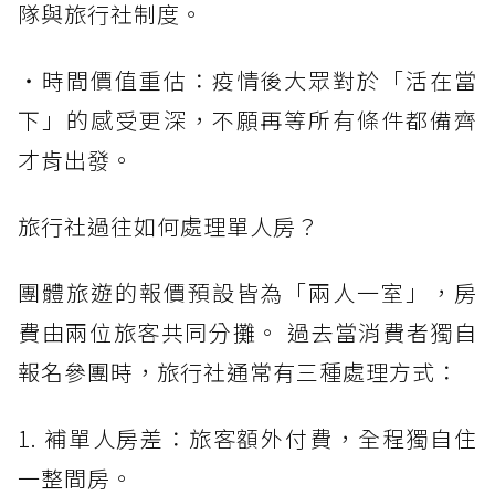
隊與旅行社制度。
・時間價值重估：疫情後大眾對於「活在當
下」的感受更深，不願再等所有條件都備齊
才肯出發。
旅行社過往如何處理單人房？
團體旅遊的報價預設皆為「兩人一室」，房
費由兩位旅客共同分攤。 過去當消費者獨自
報名參團時，旅行社通常有三種處理方式：
1. 補單人房差：旅客額外付費，全程獨自住
一整間房。