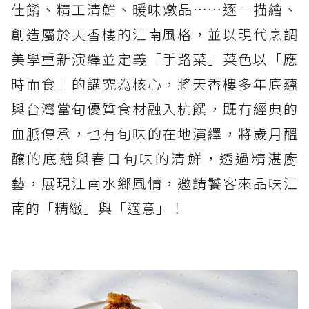
佳餚、精工清鮮、暖味燉品……逐一描繪、
創造屬於天香樓的江南風格，並以現代烹調
美學重新演繹並定義「手路菜」菜色以「應
時而食」的講究為核心，將天香樓多年底蘊
與台灣當旬優質食材融入杭饌，既有經典的
血脈傳承，也有旬味的在地演繹，將歲月醞
釀的底蘊與春日旬味的清鮮，透過精湛廚
藝，展現江南水鄉風情，邀請饕客來品味江
南的「精緻」與「適意」！