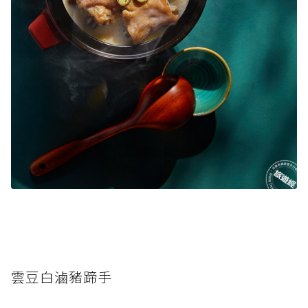
雲豆白滷豬蹄手