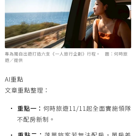
專為獨自出遊打造六支《一人旅行企劃》行程。 圖：何時旅
遊／提供
AI重點
文章重點整理：
重點一：
何時旅遊11/11起全面實施領隊
不配房新制。
重點二：
落單旅客若無法配房，單房差