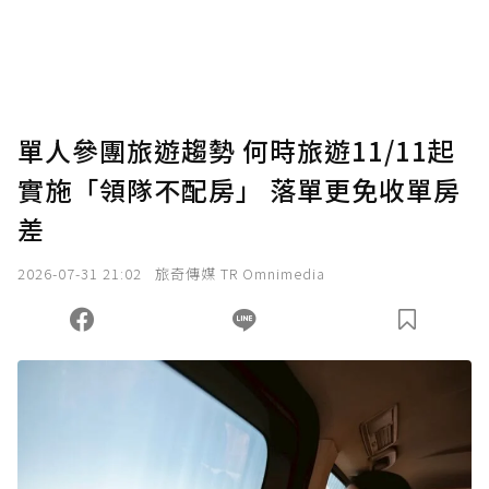
將您認為適合的點數贈送給作者，一旦使用贊
助點數即不得撤銷，單筆贊助最低點數為30
點，最高點數沒有上限。
U 利點數 1 點 = NTD 1 元。
單人參團旅遊趨勢 何時旅遊11/11起
實施「領隊不配房」 落單更免收單房
確認送出
差
我已詳閱贊助說明，且同意站方的使用條款。
2026-07-31 21:02
旅奇傳媒 TR Omnimedia
您當前剩餘 U 利點數：
0
點；前往
購買點數