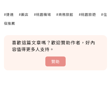
#捷運
#飯店
#桃園機場
#商務旅館
#桃園旅遊
#住
宿推薦
喜歡這篇文章嗎？歡迎贊助作者，好內
容值得更多人支持。
贊助
贊助說明
為了鼓勵作者持續創作更好的內容，會員可以
使用「贊助」功能實質回饋給喜愛的作者。可