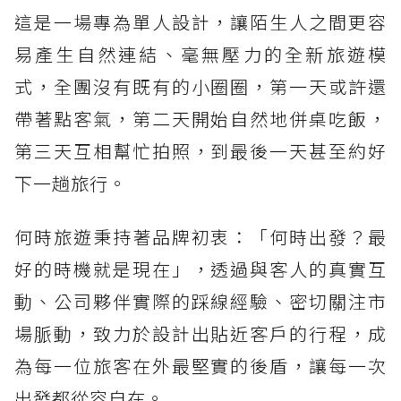
這是一場專為單人設計，讓陌生人之間更容
易產生自然連結、毫無壓力的全新旅遊模
式，全團沒有既有的小圈圈，第一天或許還
帶著點客氣，第二天開始自然地併桌吃飯，
第三天互相幫忙拍照，到最後一天甚至約好
下一趟旅行。
何時旅遊秉持著品牌初衷：「何時出發？最
好的時機就是現在」，透過與客人的真實互
動、公司夥伴實際的踩線經驗、密切關注市
場脈動，致力於設計出貼近客戶的行程，成
為每一位旅客在外最堅實的後盾，讓每一次
出發都從容自在。