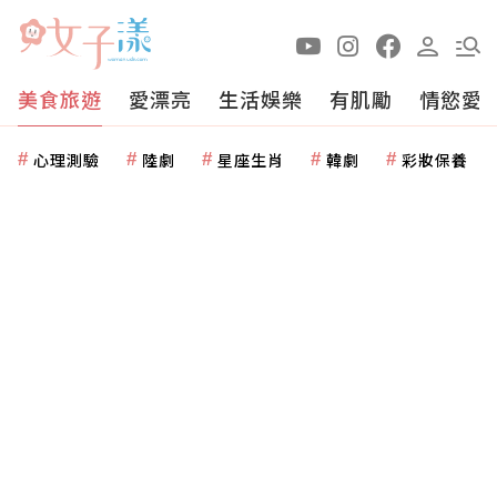
美食旅遊
愛漂亮
生活娛樂
有肌勵
情慾愛
心理測驗
陸劇
星座生肖
韓劇
彩妝保養