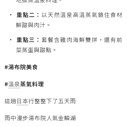
重點二：
以天然溫泉高溫蒸氣鎖住食材
鮮甜與肉汁。
重點三：
套餐含雞肉海鮮雙拼，還有前
菜蒸蛋與甜點。
#湯布院美食
#
溫泉
蒸氣料理
這趟
日本
行整整下了五天雨
雨中漫步湯布院人氣金鱗湖