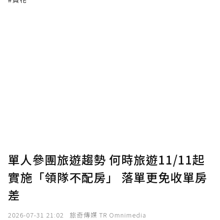
單人參團旅遊趨勢 何時旅遊11/11起
實施「領隊不配房」 落單更免收單房
差
2026-07-31 21:02
旅奇傳媒 TR Omnimedia