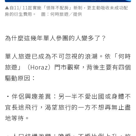
▲自11/ 11起實施「領隊不配房」新制，更主動吸收未成功配
房的衍生費用。 圖：何時旅遊／提供
為什麼這幾年單人參團的人變多了？
單人旅遊已成為不可忽視的浪潮。依「何時
旅遊」（Horaz）門市觀察，背後主要有四個
驅動原因：
・伴侶興趣差異：另一半不愛出國或身體不
宜長途飛行，渴望旅行的一方不想再無止盡
地等待。