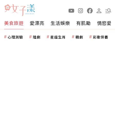
美食旅遊
愛漂亮
生活娛樂
有肌勵
情慾愛
心理測驗
陸劇
星座生肖
韓劇
彩妝保養