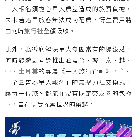
一人報名須擔心單人房差造成的旅費負擔，
未來若落單旅客無法成功配房，衍生費用將
由何時
旅行社
全額吸收。
此外，為徹底解決單人參團常有的邊緣感，
何時旅遊更同步推出涵蓋台、韓、泰、越、
中、
土耳其
的專屬《一人旅行企劃》，主打
「全團皆為單人報名」的無壓力社交模式，
讓每一位旅客都能在沒有既定交友圈的包袱
下，自在享受探索世界的樂趣。