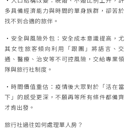
・人口結構改變：晚婚、不婚比例上升，許
多具備經濟能力與時間的單身族群，卻苦於
找不到合適的旅伴。
・安全與風險外包：安全成本意識提高，尤
其女性旅客傾向利用「跟團」將語言、交
通、醫療、治安等不可控風險，交給專業領
隊與旅行社制度。
・時間價值重估：疫情後大眾對於「活在當
下」的感受更深，不願再等所有條件都備齊
才肯出發。
旅行社過往如何處理單人房？