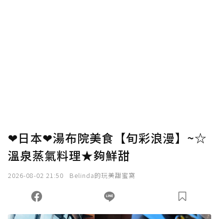
❤日本❤湯布院美食【旬彩浪漫】~☆
溫泉蒸氣料理★夠鮮甜
2026-08-02 21:50
Belinda的玩美甜蜜窩