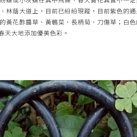
、林蔭大道上，目前已紛紛現蹤，目前紫色的通
的黃花酢醬草、黃鵪菜、長柄菊、刀傷草；白色
春天大地添加優美色彩。