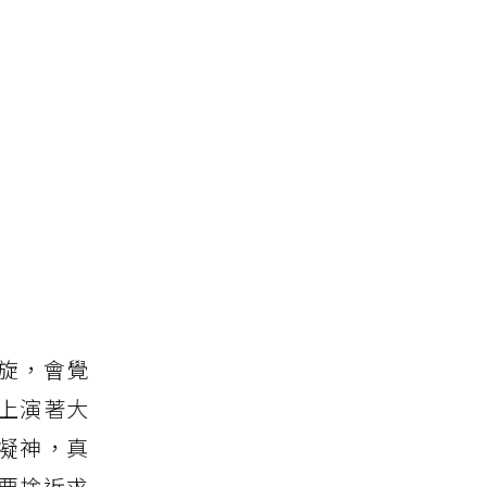
旋，會覺
上演著大
凝神，真
要捨近求