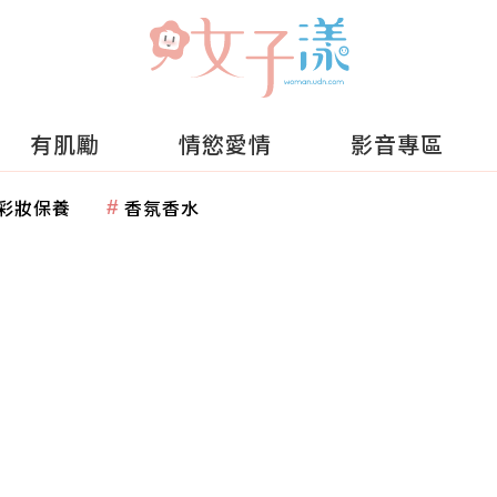
有肌勵
情慾愛情
影音專區
彩妝保養
香氛香水