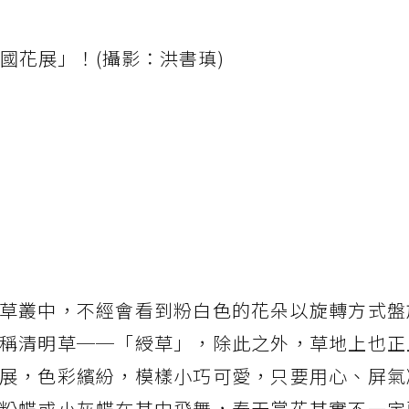
國花展」！(攝影：洪書瑱)
草叢中，不經會看到粉白色的花朵以旋轉方式盤
稱清明草──「綬草」，除此之外，草地上也正
展，色彩繽紛，模樣小巧可愛，只要用心、屏氣
粉蝶或小灰蝶在其中飛舞，春天賞花其實不一定