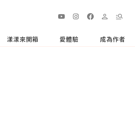
漾漾來開箱
愛體驗
成為作者