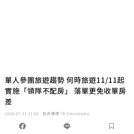
贊助說明
為了鼓勵作者持續創作更好的內容，會員可以
使用「贊助」功能實質回饋給喜愛的作者。可
將您認為適合的點數贈送給作者，一旦使用贊
助點數即不得撤銷，單筆贊助最低點數為30
點，最高點數沒有上限。
U 利點數 1 點 = NTD 1 元。
單人參團旅遊趨勢 何時旅遊11/11起
實施「領隊不配房」 落單更免收單房
確認送出
差
我已詳閱贊助說明，且同意站方的使用條款。
2026-07-31 21:02
旅奇傳媒 TR Omnimedia
您當前剩餘 U 利點數：
0
點；前往
購買點數