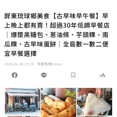
屏東琉球鄉美食【古早味早午餐】早
上晚上都有賣！超過30年低調早餐店
｜爆漿黑糖包、蔥油條、芋頭粿、南
瓜粿、古早味蛋餅｜全島數一數二便
宜早餐選擇
2026-04-05 10:20
我是凱南Kenan