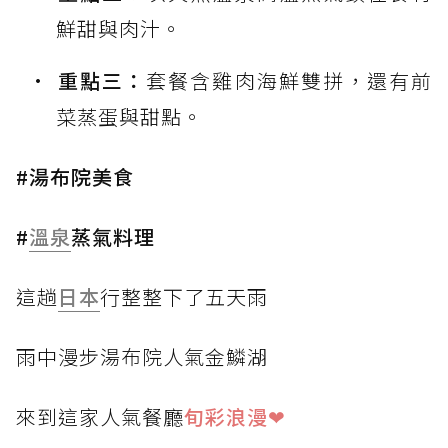
鮮甜與肉汁。
重點三：
套餐含雞肉海鮮雙拼，還有前
菜蒸蛋與甜點。
#湯布院美食
#
溫泉
蒸氣料理
這趟
日本
行整整下了五天雨
雨中漫步湯布院人氣金鱗湖
來到這家人氣餐廳
旬彩浪漫❤