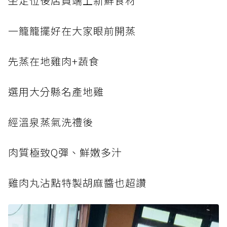
坐定位後店員端上新鮮食材
一籠籠擺好在大家眼前開蒸
先蒸在地雞肉+蔬食
選用大分縣名產地雞
經溫泉蒸氣洗禮後
肉質極致Q彈、鮮嫩多汁
雞肉丸沾點特製胡麻醬也超讚