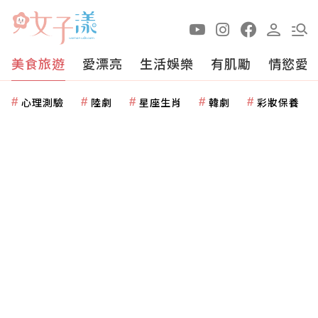
美食旅遊
愛漂亮
生活娛樂
有肌勵
情慾愛
心理測驗
陸劇
星座生肖
韓劇
彩妝保養