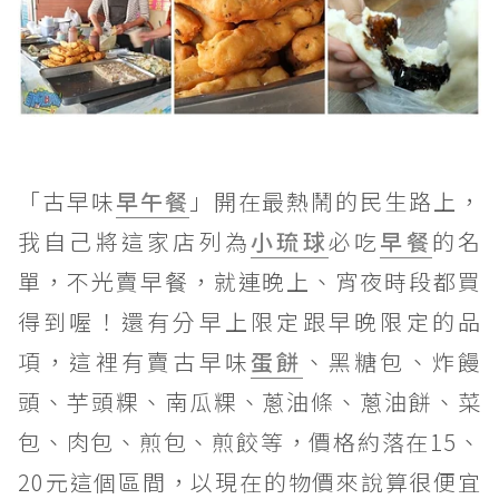
「古早味
早午餐
」開在最熱鬧的民生路上，
我自己將這家店列為
小琉球
必吃
早餐
的名
單，不光賣早餐，就連晚上、宵夜時段都買
得到喔！還有分早上限定跟早晚限定的品
項，這裡有賣古早味
蛋餅
、黑糖包、炸饅
頭、芋頭粿、南瓜粿、蔥油條、蔥油餅、菜
包、肉包、煎包、煎餃等，價格約落在15、
20元這個區間，以現在的物價來說算很便宜