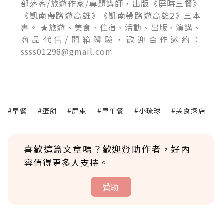
部落客/旅遊作家/專題講師，出版《屏時三餐》
《凱南帶路遊高雄》《凱南帶路遊高雄2》三本
書。 ★旅遊、美食、住宿、活動、出版、演講、
商品代售/開箱體驗，歡迎合作邀約：
ssss01298@gmail.com
#早餐
#蛋餅
#屏東
#早午餐
#小琉球
#美食探店
喜歡這篇文章嗎？歡迎贊助作者，好內
容值得更多人支持。
贊助