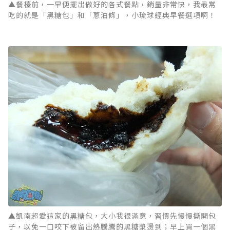
▲餐檯前，一早便擺出做好的各式餐點，銷量非常快，我最常
吃的就是「黑糖包」和「蔥油條」，小琉球經典早餐選項啊！
▲凱南超愛這家的黑糖包，大小我很滿意，習慣先慢慢撕開包
子，以免一口咬下被留出熱騰騰的黑糖漿燙到；早上買一個黑