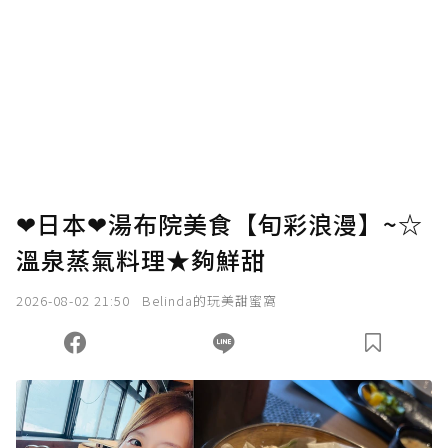
❤日本❤湯布院美食【旬彩浪漫】~☆
溫泉蒸氣料理★夠鮮甜
2026-08-02 21:50
Belinda的玩美甜蜜窩