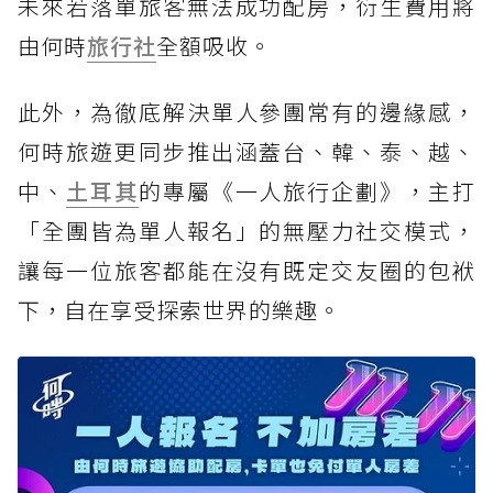
未來若落單旅客無法成功配房，衍生費用將
由何時
旅行社
全額吸收。
此外，為徹底解決單人參團常有的邊緣感，
何時旅遊更同步推出涵蓋台、韓、泰、越、
中、
土耳其
的專屬《一人旅行企劃》，主打
「全團皆為單人報名」的無壓力社交模式，
讓每一位旅客都能在沒有既定交友圈的包袱
下，自在享受探索世界的樂趣。