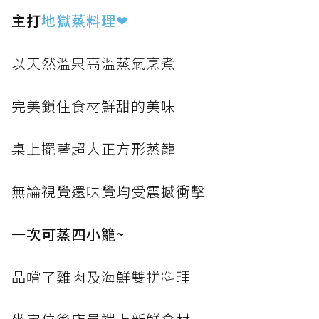
主打
地獄蒸料理
❤
以天然溫泉高溫蒸氣烹煮
完美鎖住食材鮮甜的美味
桌上擺著超大正方形蒸籠
無論視覺還味覺均受震撼衝擊
一次可蒸四小籠~
品嚐了雞肉及海鮮雙拼料理