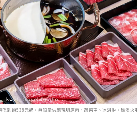
鍋吃到飽538元起，無限量供應現切原肉、蔬菜車、冰淇淋，礁溪火