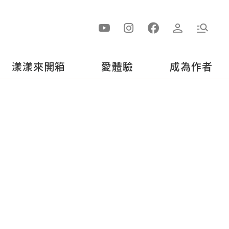
漾漾來開箱
愛體驗
成為作者