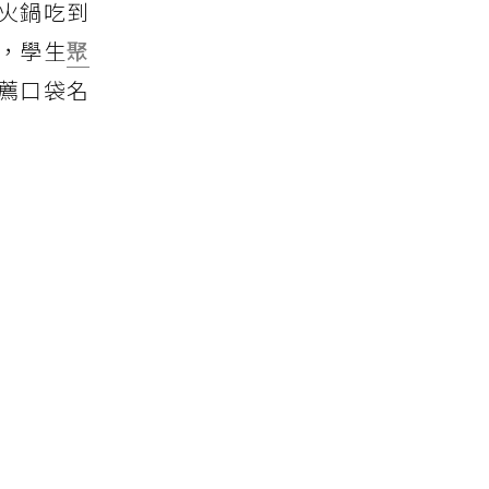
火鍋吃到
，學生
聚
薦口袋名