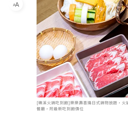
[礁溪火鍋吃到飽]樂樂壽喜燒日式鍋物放題，火
餐廳，附最新吃到飽價位