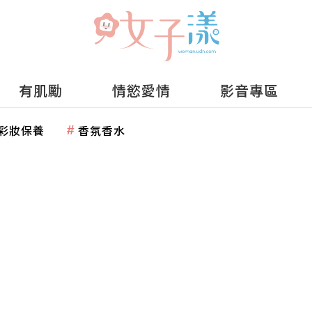
有肌勵
情慾愛情
影音專區
彩妝保養
香氛香水