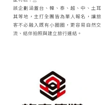
該企劃涵蓋台、韓、泰、越、中、土耳
其等地，主打全團皆為單人報名，讓旅
客不必融入既有小圈圈，更容易自然交
流、結伴拍照與建立旅行連結。