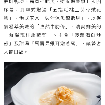
醋鮮鴨凍、醬香拌脆瓜、避風塘鮑魚」拉開
序幕，到粵式燉湯「五指毛桃土茯苓燉花
膠」、港式家常「豉汁涼瓜龍蝦尾」、以鑊
氣凝萃美味的「孜然牛肋條」、清爽鮮美的
「鮮湯瑤柱燜蘿蔔」、主食「菠蘿海鮮炒
飯」及甜湯「萬壽果銀耳燉燕窩」，讓饕客
大飽口福。