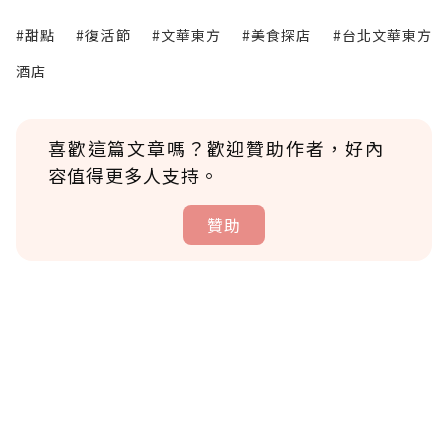
#甜點
#復活節
#文華東方
#美食探店
#台北文華東方
酒店
喜歡這篇文章嗎？歡迎贊助作者，好內
容值得更多人支持。
贊助
贊助說明
為了鼓勵作者持續創作更好的內容，會員可以
使用「贊助」功能實質回饋給喜愛的作者。可
將您認為適合的點數贈送給作者，一旦使用贊