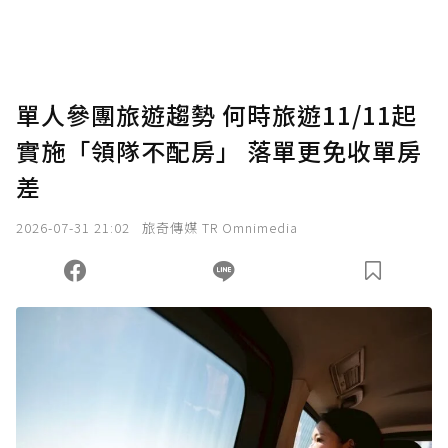
助點數即不得撤銷，單筆贊助最低點數為30
點，最高點數沒有上限。
U 利點數 1 點 = NTD 1 元。
單人參團旅遊趨勢 何時旅遊11/11起
實施「領隊不配房」 落單更免收單房
確認送出
差
我已詳閱贊助說明，且同意站方的使用條款。
2026-07-31 21:02
旅奇傳媒 TR Omnimedia
您當前剩餘 U 利點數：
0
點；前往
購買點數