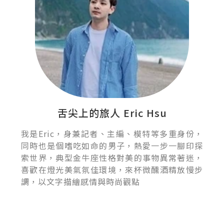
舌尖上的旅人 Eric Hsu
我是Eric，身兼記者、主編、模特等多重身份，
同時也是個嗜吃如命的男子，熱愛一步一腳印探
索世界，典型金牛座性格對美的事物異常著迷，
喜歡在燈光美氣氛佳環境，來杯微醺酒精放慢步
調，以文字描繪感情與時尚觀點