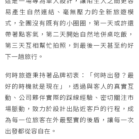
這是一場專為單人設計，讓陌生人之間更容
易產生自然連結、毫無壓力的全新旅遊模
式，全團沒有既有的小圈圈，第一天或許還
帶著點客氣，第二天開始自然地併桌吃飯，
第三天互相幫忙拍照，到最後一天甚至約好
下一趟旅行。
何時旅遊秉持著品牌初衷：「何時出發？最
好的時機就是現在」，透過與客人的真實互
動、公司夥伴實際的踩線經驗、密切關注市
場脈動，致力於設計出貼近客戶的行程，成
為每一位旅客在外最堅實的後盾，讓每一次
出發都從容自在。