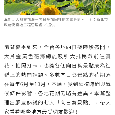
▲新北大都會花海－向日葵花田裡的帥氣身影。 圖：新北市
政府高灘地工程管理處 ／提供
隨著夏季到來，全台各地向日葵陸續盛開，
大片金黃色
花海
總能吸引大批民眾前往
賞
花
、拍照打卡，也讓各個向日葵景點成為社
群上的熱門話題。多數向日葵景點的花期落
在每年6月至10月，不過，受到種植時間與氣
候條件影響，各地花期仍略有差異。本篇整
理出網友熱議的七大「向日葵景點」，帶大
家看看哪些地方最受網友歡迎！