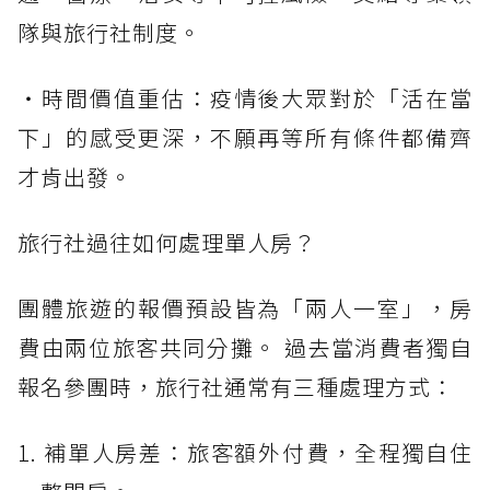
隊與旅行社制度。
・時間價值重估：疫情後大眾對於「活在當
下」的感受更深，不願再等所有條件都備齊
才肯出發。
旅行社過往如何處理單人房？
團體旅遊的報價預設皆為「兩人一室」，房
費由兩位旅客共同分攤。 過去當消費者獨自
報名參團時，旅行社通常有三種處理方式：
1. 補單人房差：旅客額外付費，全程獨自住