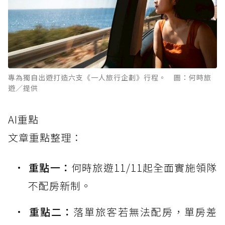
專為獨自出遊打造六支《一人旅行企劃》行程。 圖：何時旅
遊／提供
AI重點
文章重點整理：
重點一：
何時旅遊11/11起全面實施領隊
不配房新制。
重點二：
落單旅客若無法配房，單房差