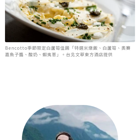
Bencotto季節限定白蘆筍佳餚「特選米燉飯、白蘆筍、奧賽
嘉魚子醬、酸奶、蝦夷蔥」。台北文華東方酒店提供