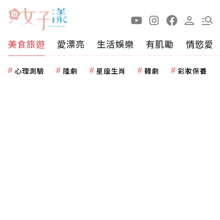
美食旅遊
愛漂亮
生活娛樂
有肌勵
情慾愛
心理測驗
陸劇
星座生肖
韓劇
彩妝保養