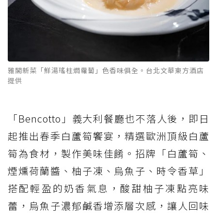
雅閣新菜「鮮湯瑤柱燜蘿蔔」色香味俱全。台北文華東方酒店
提供
「Bencotto」義大利餐廳也不落人後，即日
起推出春季白蘆筍饗宴，精選歐洲頂級白蘆
筍為食材，製作美味佳餚。招牌「白蘆筍、
煙燻荷蘭醬、柚子凍、烏魚子、時令香草」
搭配輕盈的奶香氣息，酸甜柚子凍點亮味
蕾，烏魚子濃郁鹹香增添層次感，讓人回味