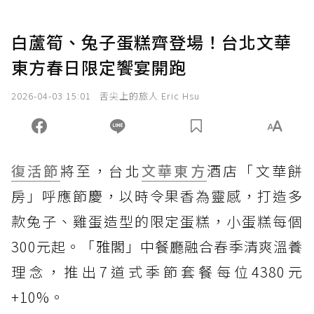
白蘆筍、兔子蛋糕齊登場！台北文華
東方春日限定饗宴開跑
2026-04-03 15:01
舌尖上的旅人 Eric Hsu
復活節
將至，台北
文華東方
酒店「文華餅
房」呼應節慶，以時令果香為靈感，打造多
款兔子、雞蛋造型的限定蛋糕，小蛋糕每個
300元起。「雅閣」中餐廳融合春季清爽溫養
理念，推出7道式季節套餐每位4380元
+10%。