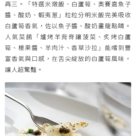
再三。「特選米燉飯、白蘆筍、奧賽嘉魚子
醬、酸奶、蝦夷蔥」粒粒分明米飯完美吸收
白蘆筍香氣，佐以魚子醬、酸奶畫龍點睛。
人氣菜餚「爐烤羊背脊鑲菠菜、炙烤白蘆
筍、榛果醬、羊肉汁、香草沙拉」能嚐到豐
富香氣與口感，在舌尖綻放的白蘆筍風味，
讓人超驚豔。