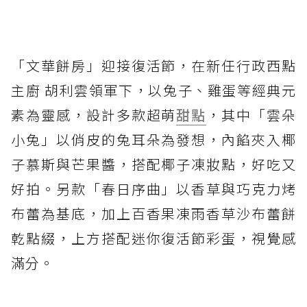
「文華餅房」迎接復活節，在新任行政西點
主廚 胡利雲領軍下，以兔子、雞蛋等經典元
素為靈感，設計多款超萌
甜點
，其中「雲朵
小兔」以俏皮的兔耳朵為發想，內餡夾入椰
子慕斯與芒果醬，搭配椰子凍妝點，好吃又
好拍。另款「春日序曲」以香草與巧克力烤
布蕾為基底，加上百香果凍雨香草沙布蕾餅
乾點綴，上方搭配迷你復活節彩蛋，視覺感
滿分。