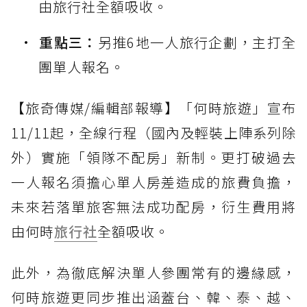
由旅行社全額吸收。
重點三：
另推6地一人旅行企劃，主打全
團單人報名。
【旅奇傳媒/編輯部報導】「何時旅遊」宣布
11/11起，全線行程（國內及輕裝上陣系列除
外）實施「領隊不配房」新制。更打破過去
一人報名須擔心單人房差造成的旅費負擔，
未來若落單旅客無法成功配房，衍生費用將
由何時
旅行社
全額吸收。
此外，為徹底解決單人參團常有的邊緣感，
何時旅遊更同步推出涵蓋台、韓、泰、越、