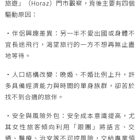
旅遊」（Horaz）門市觀察，背後主要有四個
驅動原因：
・伴侶興趣差異：另一半不愛出國或身體不
宜長途飛行，渴望旅行的一方不想再無止盡
地等待。
・人口結構改變：晚婚、不婚比例上升，許
多具備經濟能力與時間的單身族群，卻苦於
找不到合適的旅伴。
・安全與風險外包：安全成本意識提高，尤
其女性旅客傾向利用「跟團」將語言、交
通、醫療、治安等不可控風險，交給專業領