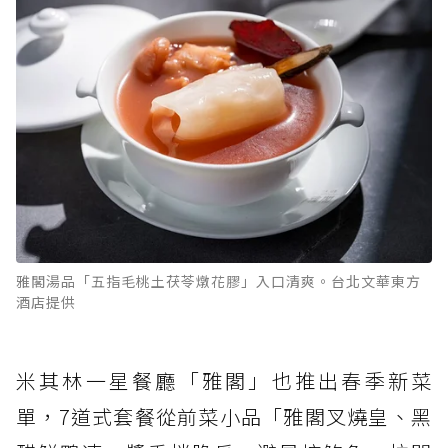
雅閣湯品「五指毛桃土茯苓燉花膠」入口清爽。台北文華東方
酒店提供
米其林一星餐廳「雅閣」也推出春季新菜
單，7道式套餐從前菜小品「雅閣叉燒皇、黑