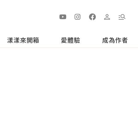
漾漾來開箱
愛體驗
成為作者