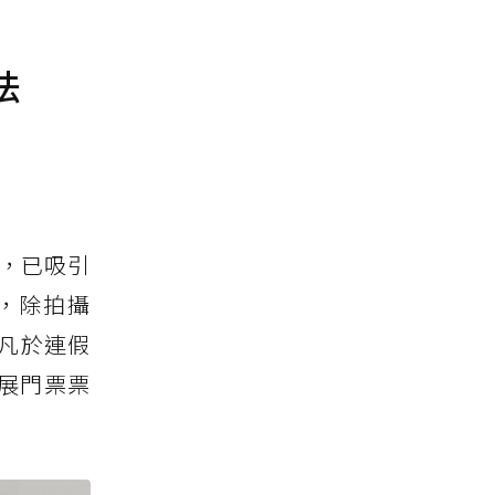
法
來，已吸引
，除拍攝
。凡於連假
展門票票