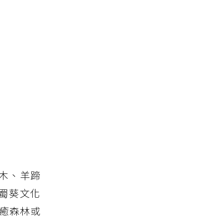
木、羊蹄
蜀葵文化
療癒森林或