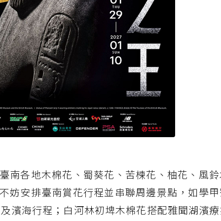
臺南各地木棉花、蜀葵花、苦楝花、柚花、風鈴
不妨安排臺南賞花行程並串聯周邊景點，如學甲
物園及濱海行程；白河林初埤木棉花搭配雅聞湖濱