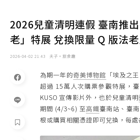
2026兒童清明連假 臺南推
老」特展 兌換限量 Q 版法
2026-04-02 21:43
夫子。旅食趣
為期一年的
奇美博物館
「埃及之王：
超過 15萬人次購票參觀特展，
KUSO 宣傳影片外，也於兒童清明
期間 (4/3~6) 至
高鐵
臺南站、臺南
根或購買相關憑證即可兌換，每處各