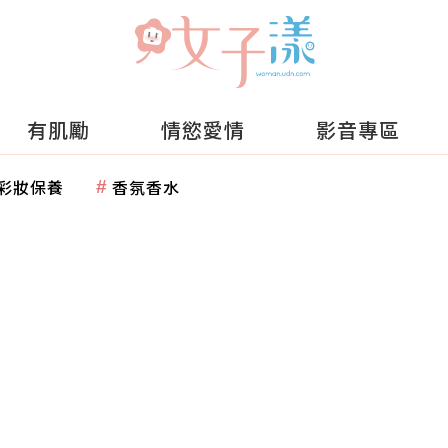
有肌勵
情慾愛情
影音專區
彩妝保養
香氛香水