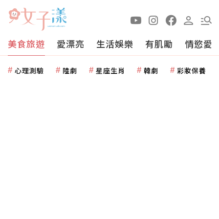
美食旅遊
愛漂亮
生活娛樂
有肌勵
情慾愛
心理測驗
陸劇
星座生肖
韓劇
彩妝保養