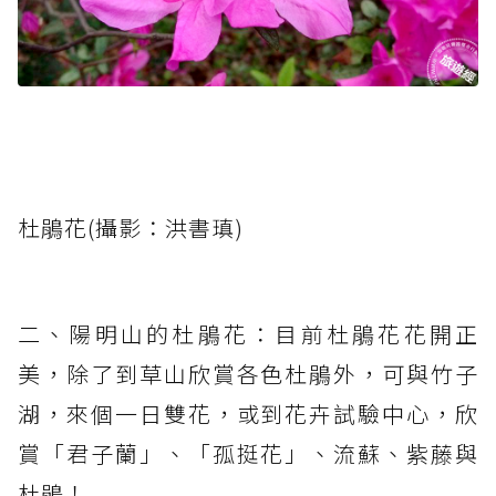
杜鵑花(攝影：洪書瑱)
二、陽明山的杜鵑花：目前杜鵑花花開正
美，除了到草山欣賞各色杜鵑外，可與竹子
湖，來個一日雙花，或到花卉試驗中心，欣
賞「君子蘭」、「孤挺花」、流蘇、紫藤與
杜鵑！