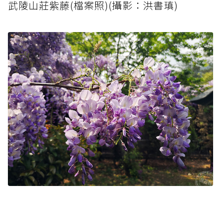
武陵山莊紫藤(檔案照)(攝影：洪書瑱)