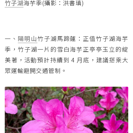
竹子湖
海芋季(攝影：洪書瑱)
一、
陽明山
竹子湖馬蹄蓮：正值竹子湖海芋
季，竹子湖一片的雪白海芋正亭亭玉立的綻
美著，活動預計持續到 4 月底，建議搭乘大
眾運輸避開交通管制。