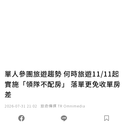
單人參團旅遊趨勢 何時旅遊11/11起
實施「領隊不配房」 落單更免收單房
差
2026-07-31 21:02
旅奇傳媒 TR Omnimedia