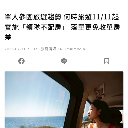
U 利點數 1 點 = NTD 1 元。
單人參團旅遊趨勢 何時旅遊11/11起
實施「領隊不配房」 落單更免收單房
確認送出
差
我已詳閱贊助說明，且同意站方的使用條款。
2026-07-31 21:02
旅奇傳媒 TR Omnimedia
您當前剩餘 U 利點數：
0
點；前往
購買點數