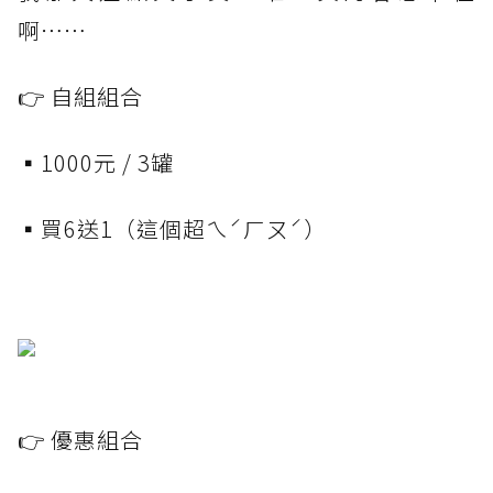
啊⋯⋯
👉 自組組合
▪️1000元 / 3罐
▪️買6送1（這個超ㄟˊㄏㄡˊ）
👉 優惠組合