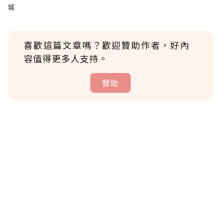
城
喜歡這篇文章嗎？歡迎贊助作者，好內
容值得更多人支持。
贊助
贊助說明
為了鼓勵作者持續創作更好的內容，會員可以
使用「贊助」功能實質回饋給喜愛的作者。可
將您認為適合的點數贈送給作者，一旦使用贊
助點數即不得撤銷，單筆贊助最低點數為30
點，最高點數沒有上限。