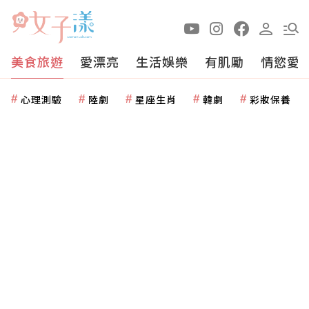
美食旅遊
愛漂亮
生活娛樂
有肌勵
情慾愛
心理測驗
陸劇
星座生肖
韓劇
彩妝保養