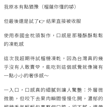
我原本有點猶豫（榴蓮你懂的🤣）
但最後還是試了👉 結果直接被收服
使用泰國金枕頭製作，口感是那種酥酥鬆鬆
的凍乾感
這次我超期待試榴槤凍乾，因為台灣真的幾
乎沒有人敢賣💛，能吃到這個感覺就像擁有
一點小小的奢侈感～
一入口，口感真的細膩到讓人驚艷：外層微
微脆，但咬下去果肉瞬間慢慢化開，濃郁的
榴槤香氣輕輕包裹整個口腔，卻不膩，還帶