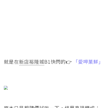
就是在
新店裕隆城
B1快閃的👉
「愛呷菓鮮」
原本只是想隨便試吃一下，結果直接變成：