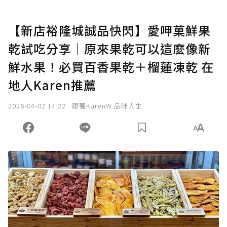
【新店裕隆城誠品快閃】愛呷菓鮮果
乾試吃分享｜原來果乾可以這麼像新
鮮水果！必買百香果乾＋榴蓮凍乾 在
地人Karen推薦
2026-04-02 14:22
跟著KarenW.品味人生