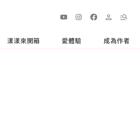
漾漾來開箱
愛體驗
成為作者