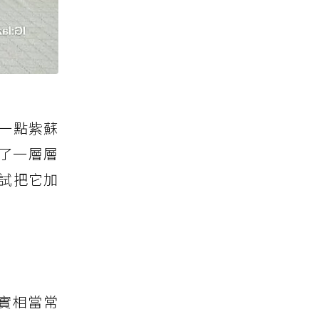
一點紫蘇
了一層層
嘗試把它加
實相當常