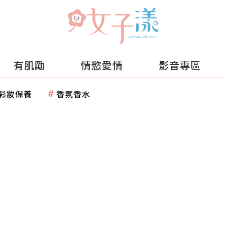
有肌勵
情慾愛情
影音專區
彩妝保養
香氛香水