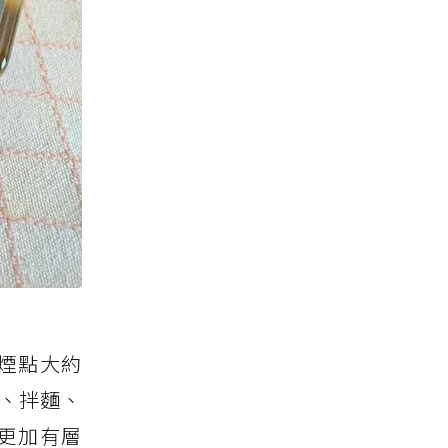
煙點大約
拉、拌麵、
更加有層