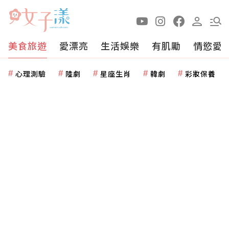
美食旅遊
愛漂亮
生活娛樂
有肌勵
情慾愛
心理測驗
陸劇
星座生肖
韓劇
彩妝保養