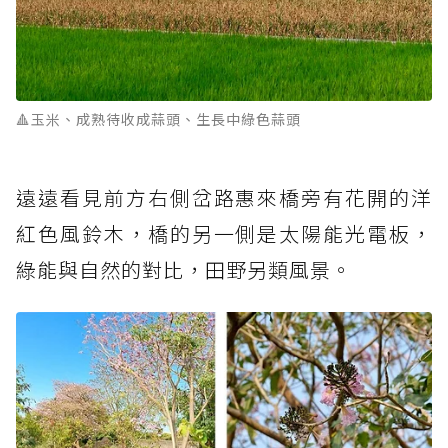
🔺玉米、成熟待收成蒜頭、生長中綠色蒜頭
遠遠看見前方右側岔路惠來橋旁有花開的洋
紅色風鈴木，橋的另一側是太陽能光電板，
綠能與自然的對比，田野另類風景。