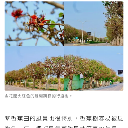
🔺花開火紅色的雞罐莿桐的行道樹。
🔻香蕉田的風景也很特別，香蕉樹容易被風