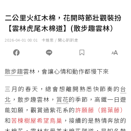
二公里火紅木棉，花開時節壯觀裝扮
【雲林虎尾木棉道】(散步趣雲林）
2026-04-01 08:01
卡娃思 / 開心趴趴走
散步趣
雲林，會讓心情和動作都慢下來
三月的春天，總會想離開熟悉快節奏的
台
北
，散步趣雲林，
賞花
的季節，高鐵一日遊
能如願，觀賞過紫花系的
許願藤（錫葉藤）
和
苦楝樹屋希望鳥巢
，接續的是熱情奔放的
木棉花，雲林有最美木棉花隧道，是知名熱