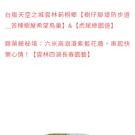
台版天空之城雲林莿桐鄉【樹仔腳堤防步道
＿苦楝樹屋希望鳥巢】&【虎尾綠園道】
錫葉藤秘境：六米高浪漫紫藍花牆，串起快
樂心情！【雲林四湖長春園藝】