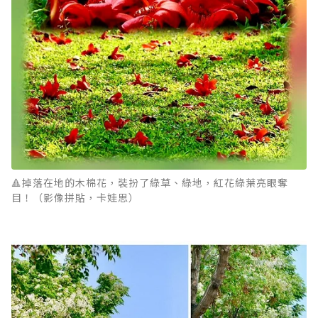
🔺掉落在地的木棉花，裝扮了綠草、綠地，紅花綠葉亮眼奪
目！（影像拼貼，卡娃思）