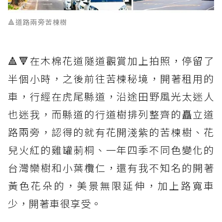
🔺道路兩旁苦楝樹
🔺🔻在木棉花道隧道觀賞加上拍照，停留了
半個小時，之後前往苦楝秘境，開著租用的
車，行經在虎尾縣道，沿途田野風光太迷人
也迷我，而縣道的行道樹排列整齊的矗立道
路兩旁，認得的就有花開淺紫的苦楝樹、花
兒火紅的雞罐莿桐、一年四季不同色變化的
台灣欒樹和小葉欖仁，還有我不知名的開著
黃色花朵的，美景無限延伸，加上路寬車
少，開著車很享受。