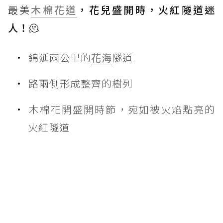
最美
木棉花道
，花兒盛開時，火紅隧道迷
人！🫠
綿延兩公里的
花海
隧道
路兩側形成整齊的樹列
木棉花開盛開時節，宛如被火焰點亮的
火紅隧道