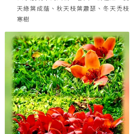
天綠葉成蔭、秋天枝葉蕭瑟、冬天禿枝
寒樹