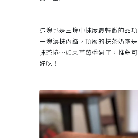
這塊也是三塊中抹度最輕微的品項
一塊濃抹內餡，頂層的抹茶奶霜是
抹茶捲～如果草莓季過了，推薦可
好吃！