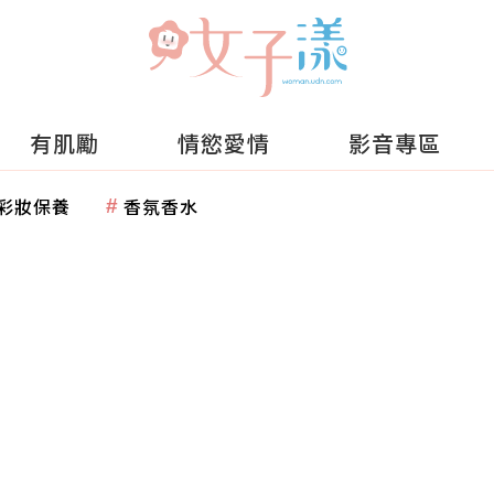
有肌勵
情慾愛情
影音專區
彩妝保養
香氛香水