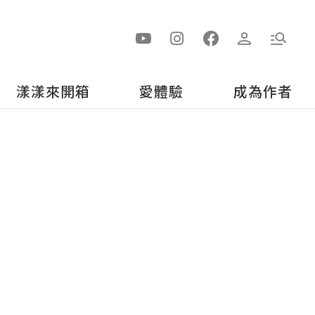
漾漾來開箱
愛體驗
成為作者