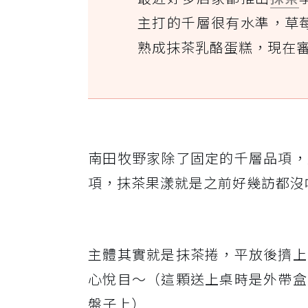
主打的千層很有水準，草
熟成抹茶乳酪蛋糕，現在
南田牧野家除了固定的千層品項，
項，抹茶果漾就是之前好幾訪都沒
主體其實就是抹茶捲，平放後擠上
心悅目～（這顆送上桌時是外帶盒
盤子上）