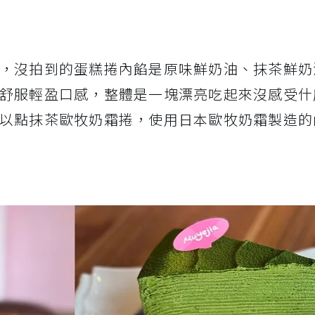
，沒拍到的蛋糕捲內餡是原味鮮奶油、抹茶鮮奶
舒服輕盈口感，整體是一塊漂亮吃起來沒感受什
以點抹茶歐牧奶霜捲，使用日本歐牧奶霜製造的