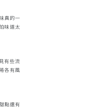
味真的一
怕味道太
見有些流
捲各有風
甜點還有