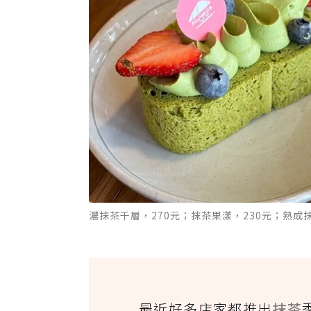
濃抹茶千層，270元；抹茶果漾，230元；熟成
最近好多店家都推出
抹茶