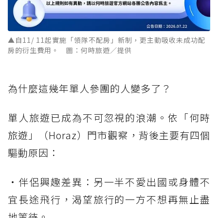
▲自11/ 11起實施「領隊不配房」新制，更主動吸收未成功配
房的衍生費用。 圖：何時旅遊／提供
為什麼這幾年單人參團的人變多了？
單人旅遊已成為不可忽視的浪潮。依「何時
旅遊」（Horaz）門市觀察，背後主要有四個
驅動原因：
・伴侶興趣差異：另一半不愛出國或身體不
宜長途飛行，渴望旅行的一方不想再無止盡
地等待。