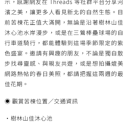
示，感謝網友在 Threads 等社群平台分享河
濱之美，讓更多人看見新北的自然生態。目
前苦楝花正值大滿開，無論是沿著樹林山佳
沐心池水岸漫步，或是在三鶯棒壘球場的自
行車道騎行，都能體驗到這場季節限定的紫
色盛宴。邀請有興趣的朋友，不論是獨自散
步找尋靈感、與親友共遊，或是想拍攝媲美
網路熱帖的春日美照，都請把握這兩週的最
佳花期。
◉ 觀賞苦楝位置／交通資訊
・樹林山佳沐心池