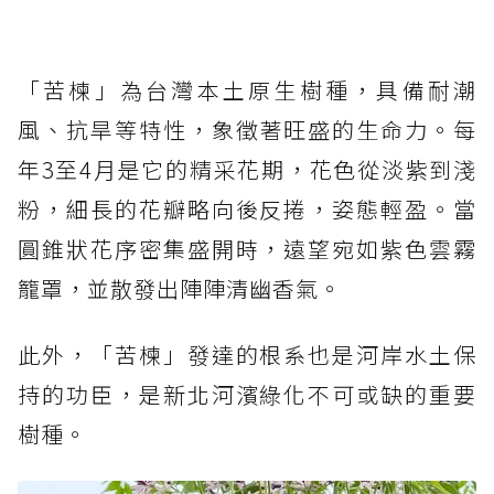
「苦楝」為台灣本土原生樹種，具備耐潮
風、抗旱等特性，象徵著旺盛的生命力。每
年3至4月是它的精采花期，花色從淡紫到淺
粉，細長的花瓣略向後反捲，姿態輕盈。當
圓錐狀花序密集盛開時，遠望宛如紫色雲霧
籠罩，並散發出陣陣清幽香氣。
此外，「苦楝」發達的根系也是河岸水土保
持的功臣，是新北河濱綠化不可或缺的重要
樹種。