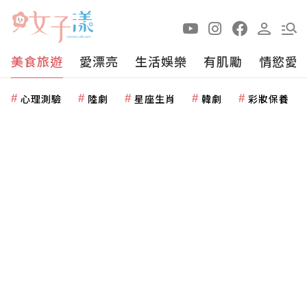
美食旅遊
愛漂亮
生活娛樂
有肌勵
情慾愛
心理測驗
陸劇
星座生肖
韓劇
彩妝保養