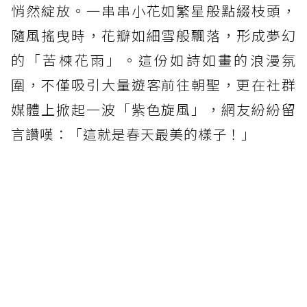
悄然綻放。一串串小花如繁星般點綴枝頭，
隨風搖曳時，花瓣如細雪般飄落，形成夢幻
的「苦楝花雨」。這份如詩如畫的浪漫氛
圍，不僅吸引大量遊客前往朝聖，更在社群
媒體上掀起一波「紫色旋風」，網友紛紛留
言讚嘆：「這就是春天最美的樣子！」