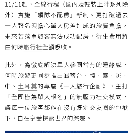
11/11起，全線行程（國內及輕裝上陣系列除
外）實施「領隊不配房」新制。更打破過去
一人報名須擔心單人房差造成的旅費負擔，
未來若落單旅客無法成功配房，衍生費用將
由何時
旅行社
全額吸收。
此外，為徹底解決單人參團常有的邊緣感，
何時旅遊更同步推出涵蓋台、韓、泰、越、
中、
土耳其
的專屬《一人旅行企劃》，主打
「全團皆為單人報名」的無壓力社交模式，
讓每一位旅客都能在沒有既定交友圈的包袱
下，自在享受探索世界的樂趣。