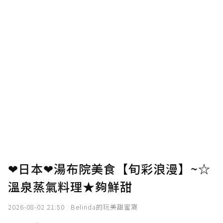
❤日本❤湯布院美食【旬彩浪漫】~☆
溫泉蒸氣料理★夠鮮甜
2026-08-02 21:50
Belinda的玩美甜蜜窩