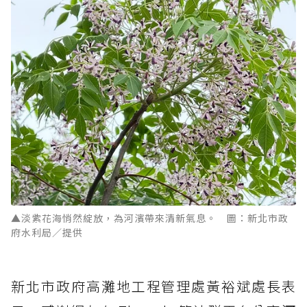
▲淡紫花海悄然綻放，為河濱帶來清新氣息。 圖：新北市政
府水利局／提供
新北市政府高灘地工程管理處黃裕斌處長表