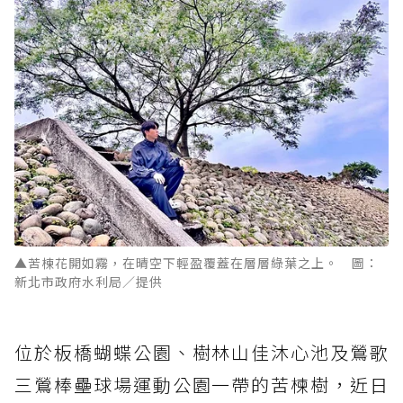
▲苦楝花開如霧，在晴空下輕盈覆蓋在層層綠葉之上。 圖：
新北市政府水利局／提供
位於板橋蝴蝶公園、樹林山佳沐心池及鶯歌
三鶯棒壘球場運動公園一帶的苦楝樹，近日