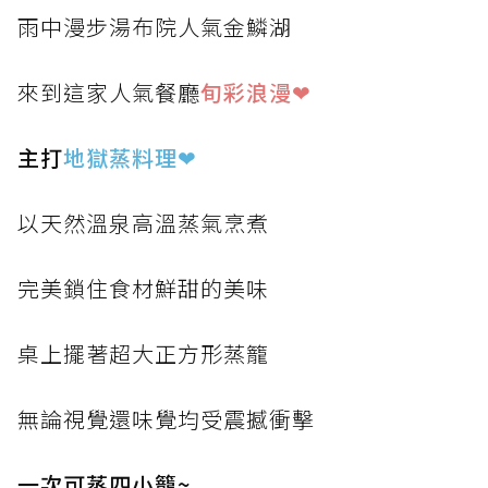
雨中漫步湯布院人氣金鱗湖
來到這家人氣餐廳
旬彩浪漫❤
主打
地獄蒸料理
❤
以天然溫泉高溫蒸氣烹煮
完美鎖住食材鮮甜的美味
桌上擺著超大正方形蒸籠
無論視覺還味覺均受震撼衝擊
一次可蒸四小籠~