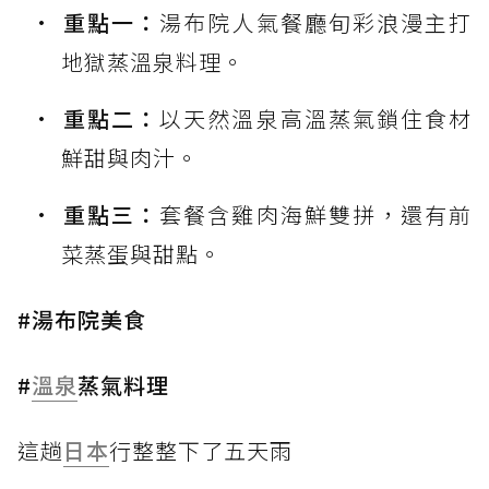
重點一：
湯布院人氣餐廳旬彩浪漫主打
地獄蒸溫泉料理。
重點二：
以天然溫泉高溫蒸氣鎖住食材
鮮甜與肉汁。
重點三：
套餐含雞肉海鮮雙拼，還有前
菜蒸蛋與甜點。
#湯布院美食
#
溫泉
蒸氣料理
這趟
日本
行整整下了五天雨