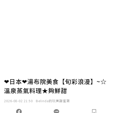
❤日本❤湯布院美食【旬彩浪漫】~☆
溫泉蒸氣料理★夠鮮甜
2026-08-02 21:50
Belinda的玩美甜蜜窩