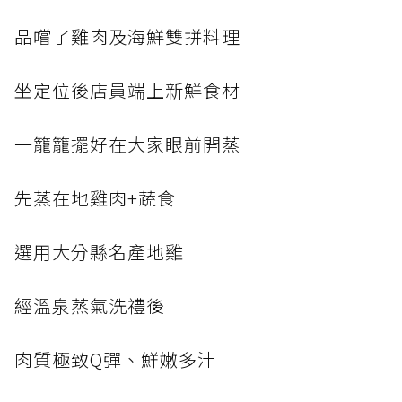
品嚐了雞肉及海鮮雙拼料理
坐定位後店員端上新鮮食材
一籠籠擺好在大家眼前開蒸
先蒸在地雞肉+蔬食
選用大分縣名產地雞
經溫泉蒸氣洗禮後
肉質極致Q彈、鮮嫩多汁