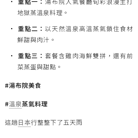
重點一：
湯布院人氣餐廳旬彩浪漫主打
地獄蒸溫泉料理。
重點二：
以天然溫泉高溫蒸氣鎖住食材
鮮甜與肉汁。
重點三：
套餐含雞肉海鮮雙拼，還有前
菜蒸蛋與甜點。
#湯布院美食
#
溫泉
蒸氣料理
這趟
日本
行整整下了五天雨