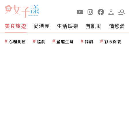
美食旅遊
愛漂亮
生活娛樂
有肌勵
情慾愛
心理測驗
陸劇
星座生肖
韓劇
彩妝保養