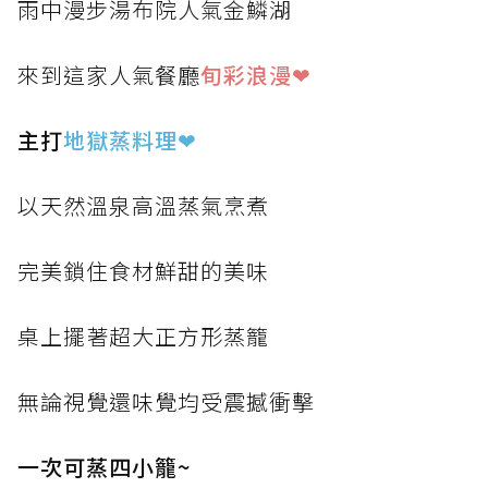
雨中漫步湯布院人氣金鱗湖
來到這家人氣餐廳
旬彩浪漫❤
主打
地獄蒸料理
❤
以天然溫泉高溫蒸氣烹煮
完美鎖住食材鮮甜的美味
桌上擺著超大正方形蒸籠
無論視覺還味覺均受震撼衝擊
一次可蒸四小籠~