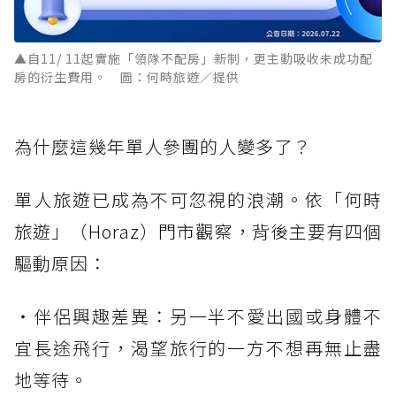
▲自11/ 11起實施「領隊不配房」新制，更主動吸收未成功配
房的衍生費用。 圖：何時旅遊／提供
為什麼這幾年單人參團的人變多了？
單人旅遊已成為不可忽視的浪潮。依「何時
旅遊」（Horaz）門市觀察，背後主要有四個
驅動原因：
・伴侶興趣差異：另一半不愛出國或身體不
宜長途飛行，渴望旅行的一方不想再無止盡
地等待。