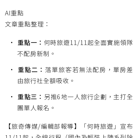
AI重點
文章重點整理：
重點一：
何時旅遊11/11起全面實施領隊
不配房新制。
重點二：
落單旅客若無法配房，單房差
由旅行社全額吸收。
重點三：
另推6地一人旅行企劃，主打全
團單人報名。
【旅奇傳媒/編輯部報導】「何時旅遊」宣布
11/11起，全線行程（國內及輕裝上陣系列除