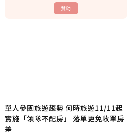
贊助
贊助說明
為了鼓勵作者持續創作更好的內容，會員可以
使用「贊助」功能實質回饋給喜愛的作者。可
將您認為適合的點數贈送給作者，一旦使用贊
助點數即不得撤銷，單筆贊助最低點數為30
點，最高點數沒有上限。
U 利點數 1 點 = NTD 1 元。
單人參團旅遊趨勢 何時旅遊11/11起
實施「領隊不配房」 落單更免收單房
確認送出
差