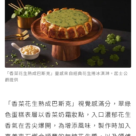
「香菜花生熟成巴斯克」靈感來自經典花生捲冰淇淋。起士公
爵提供
「香菜花生熟成巴斯克」視覺感滿分，翠綠
色蛋糕表層以香菜奶霜妝點，入口濃郁花生
香氣在舌尖爆開，為增添風味，製作時加入