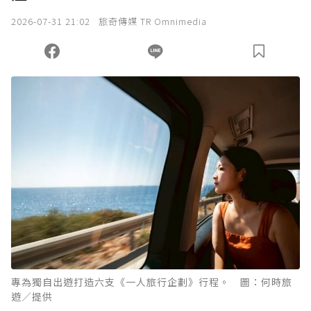
我已詳閱贊助說明，且同意站方的使用條款。
2026-07-31 21:02
旅奇傳媒 TR Omnimedia
您當前剩餘 U 利點數：
0
點；前往
購買點數
專為獨自出遊打造六支《一人旅行企劃》行程。 圖：何時旅
遊／提供