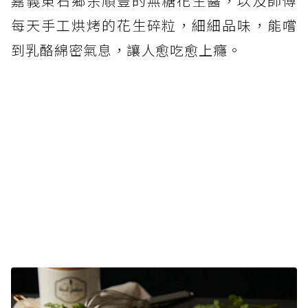
嘉義東石鄉余順豐的無糖花生醬，以及師傅
每天手工烘烤的花生碎粒，細細品味，能嚐
到乳酪綿密氣息，讓人愈吃愈上癮。