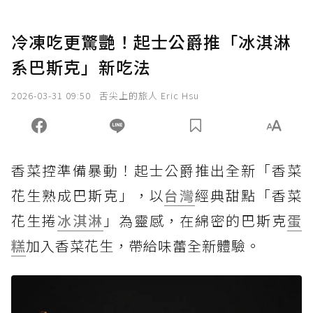
冷凍吃更驚艷！起士公爵推「冰淇淋
系巴斯克」新吃法
2026-03-31 09:50
舌尖上的旅人 Eric Hsu
香菜控準備暴動！起士公爵推出全新「香菜
花生熟成巴斯克」，以
台灣
經典甜點「香菜
花生捲
冰淇淋
」為靈感，在綿密的巴斯克
蛋
糕
加入香菜花生，帶給味蕾全新體驗。