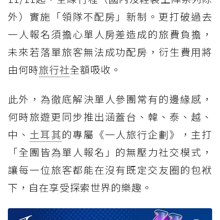
外）實施「領隊不配房」新制。更打破過去
一人報名須擔心單人房差造成的旅費負擔，
未來若落單旅客無法成功配房，衍生費用將
由何時
旅行社
全額吸收。
此外，為徹底解決單人參團常有的邊緣感，
何時旅遊更同步推出涵蓋台、韓、泰、越、
中、
土耳其
的專屬《一人旅行企劃》，主打
「全團皆為單人報名」的無壓力社交模式，
讓每一位旅客都能在沒有既定交友圈的包袱
下，自在享受探索世界的樂趣。