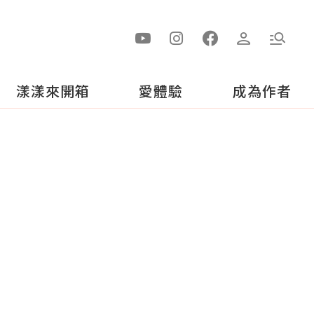
漾漾來開箱
愛體驗
成為作者