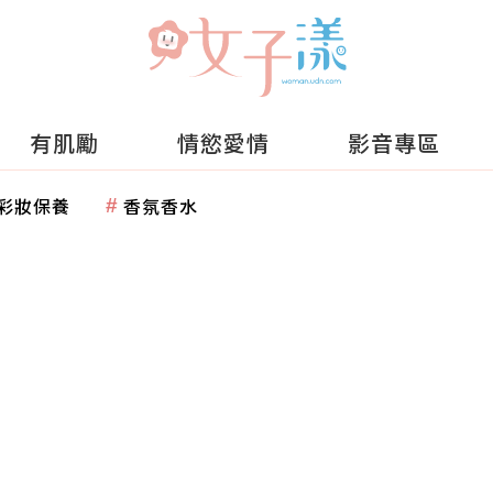
有肌勵
情慾愛情
影音專區
彩妝保養
香氛香水