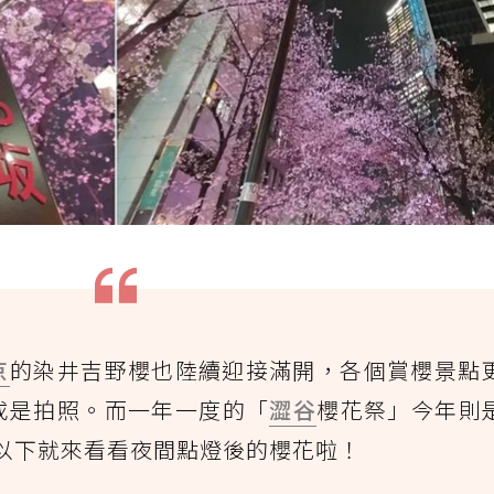
京
的染井吉野櫻也陸續迎接滿開，各個賞櫻景點
或是拍照。而一年一度的「
澀谷
櫻花祭」今年則
辦，以下就來看看夜間點燈後的櫻花啦！