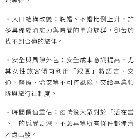
地等待。
・人口結構改變：晚婚、不婚比例上升，許
多具備經濟能力與時間的單身族群，卻苦於
找不到合適的旅伴。
・安全與風險外包：安全成本意識提高，尤
其女性旅客傾向利用「跟團」將語言、交
通、醫療、治安等不可控風險，交給專業領
隊與旅行社制度。
・時間價值重估：疫情後大眾對於「活在當
下」的感受更深，不願再等所有條件都備齊
才肯出發。