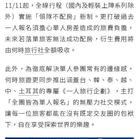
11/11起，全線行程（國內及輕裝上陣系列除
外）實施「領隊不配房」新制。更打破過去
一人報名須擔心單人房差造成的旅費負擔，
未來若落單旅客無法成功配房，衍生費用將
由何時
旅行社
全額吸收。
此外，為徹底解決單人參團常有的邊緣感，
何時旅遊更同步推出涵蓋台、韓、泰、越、
中、
土耳其
的專屬《一人旅行企劃》，主打
「全團皆為單人報名」的無壓力社交模式，
讓每一位旅客都能在沒有既定交友圈的包袱
下，自在享受探索世界的樂趣。