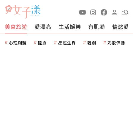
美食旅遊
愛漂亮
生活娛樂
有肌勵
情慾愛
心理測驗
陸劇
星座生肖
韓劇
彩妝保養