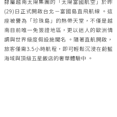
隸屬越南太陽集團的「太陽富國航空」於昨
(29)日正式開啟台北－富國島直飛航線 。這
座被譽為「珍珠島」的熱帶天堂，不僅是越
南目前唯一免簽證地區，更以迷人的歐洲情
調與世界級度假設施聞名 。隨著直航開啟，
旅客僅需3.5小時航程，即可輕鬆沉浸在蔚藍
海域與頂級五星飯店的奢華體驗中 。