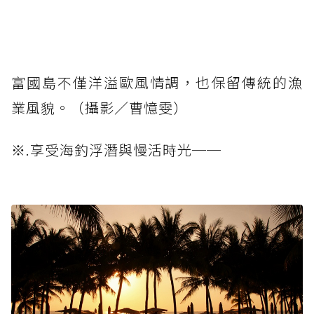
富國島不僅洋溢歐風情調，也保留傳統的漁
業風貌。（攝影／曹憶雯）
※.享受海釣浮潛與慢活時光──