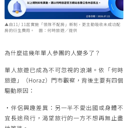
▲自11/ 11起實施「領隊不配房」新制，更主動吸收未成功配
房的衍生費用。 圖：何時旅遊／提供
為什麼這幾年單人參團的人變多了？
單人旅遊已成為不可忽視的浪潮。依「何時
旅遊」（Horaz）門市觀察，背後主要有四個
驅動原因：
・伴侶興趣差異：另一半不愛出國或身體不
宜長途飛行，渴望旅行的一方不想再無止盡