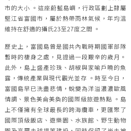
市的大小 。這座蔚藍島嶼，行政區劃上隸屬
堅江省富國市，屬於熱帶雨林氣候，年均溫
維持在舒適的攝氏23至27度之間 。
歷史上，富國島曾是國共內戰時期國軍部隊
暫時的棲身之處，見證過一段艱辛的歲月。
此外，島上盛產珍珠、胡椒與家喻戶曉的魚
露，傳統產業與現代觀光並存 。時至今日，
富國島早已洗盡悲情，蛻變為洋溢濃濃歐風
情調、景色美侖美奐的國際級旅遊熱點 。島
上不僅擁有全球最長的跨海纜車，更匯聚了
國際頂級飯店、遊樂園、水族館、野生動物
園及高爾夫球場等建設，同時保留了尚未被