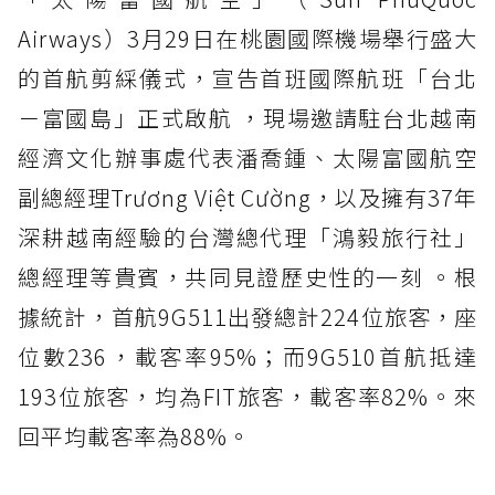
Airways）3月29日在桃園國際機場舉行盛大
的首航剪綵儀式，宣告首班國際航班「台北
－富國島」正式啟航 ，現場邀請駐台北越南
經濟文化辦事處代表潘喬鍾、太陽富國航空
副總經理Trương Việt Cường，以及擁有37年
深耕越南經驗的台灣總代理「鴻毅旅行社」
總經理等貴賓，共同見證歷史性的一刻 。根
據統計，首航9G511出發總計224位旅客，座
位數236，載客率95%；而9G510首航抵達
193位旅客，均為FIT旅客，載客率82%。來
回平均載客率為88%。