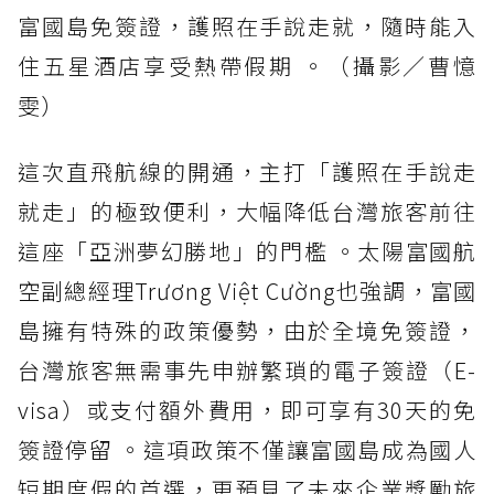
富國島免簽證，護照在手說走就，隨時能入
住五星酒店享受熱帶假期 。（攝影／曹憶
雯）
這次直飛航線的開通，主打「護照在手說走
就走」的極致便利，大幅降低台灣旅客前往
這座「亞洲夢幻勝地」的門檻 。太陽富國航
空副總經理Trương Việt Cường也強調，富國
島擁有特殊的政策優勢，由於全境免簽證，
台灣旅客無需事先申辦繁瑣的電子簽證（E-
visa）或支付額外費用，即可享有30天的免
簽證停留 。這項政策不僅讓富國島成為國人
短期度假的首選，更預見了未來企業獎勵旅