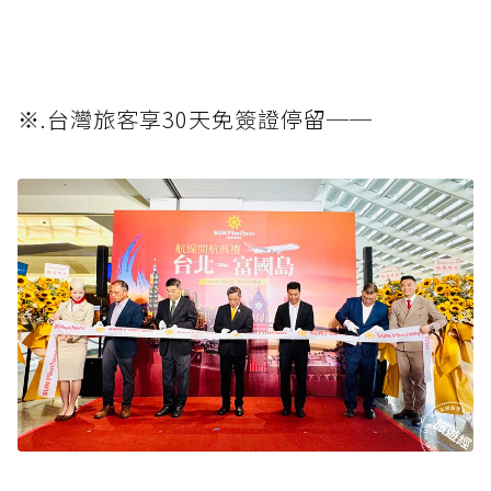
※.台灣旅客享30天免簽證停留──