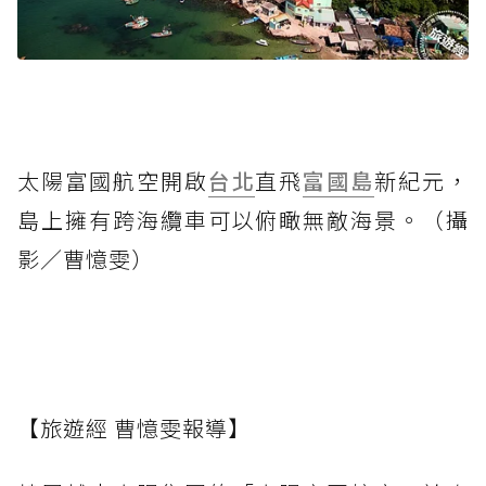
太陽富國航空開啟
台北
直飛
富國島
新紀元，
島上擁有跨海纜車可以俯瞰無敵海景。（攝
影／曹憶雯）
【旅遊經 曹憶雯報導】