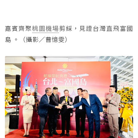
嘉賓齊聚
桃園機場
剪綵，見證台灣直飛富國
島 。（攝影／曹憶雯）