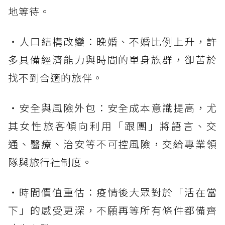
地等待。
・人口結構改變：晚婚、不婚比例上升，許
多具備經濟能力與時間的單身族群，卻苦於
找不到合適的旅伴。
・安全與風險外包：安全成本意識提高，尤
其女性旅客傾向利用「跟團」將語言、交
通、醫療、治安等不可控風險，交給專業領
隊與旅行社制度。
・時間價值重估：疫情後大眾對於「活在當
下」的感受更深，不願再等所有條件都備齊