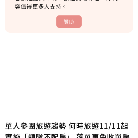
容值得更多人支持。
贊助
贊助說明
為了鼓勵作者持續創作更好的內容，會員可以
使用「贊助」功能實質回饋給喜愛的作者。可
將您認為適合的點數贈送給作者，一旦使用贊
助點數即不得撤銷，單筆贊助最低點數為30
點，最高點數沒有上限。
U 利點數 1 點 = NTD 1 元。
單人參團旅遊趨勢 何時旅遊11/11起
實施「領隊不配房」 落單更免收單房
確認送出