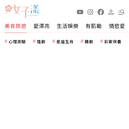
美食旅遊
愛漂亮
生活娛樂
有肌勵
情慾愛
心理測驗
陸劇
星座生肖
韓劇
彩妝保養