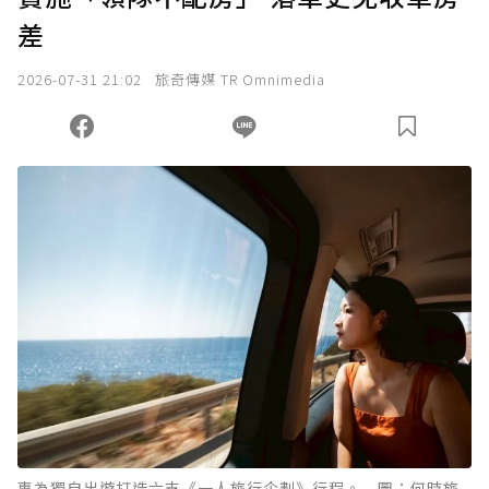
差
我已詳閱贊助說明，且同意站方的使用條款。
2026-07-31 21:02
旅奇傳媒 TR Omnimedia
您當前剩餘 U 利點數：
0
點；前往
購買點數
專為獨自出遊打造六支《一人旅行企劃》行程。 圖：何時旅