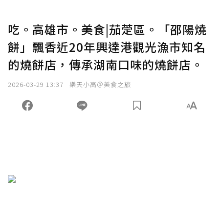
吃。高雄市。美食|茄萣區。「邵陽燒
餅」飄香近20年興達港觀光漁市知名
的燒餅店，傳承湖南口味的燒餅店。
2026-03-29 13:37
樂天小高＠美食之旅