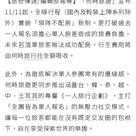
【旅奇傳媒/編輯部報導】「何時旅遊」宣布
11/11起，全線行程（國內及輕裝上陣系列除
外）實施「領隊不配房」新制。更打破過去
一人報名須擔心單人房差造成的旅費負擔，
未來若落單旅客無法成功配房，衍生費用將
由何時
旅行社
全額吸收。
此外，為徹底解決單人參團常有的邊緣感，
何時旅遊更同步推出涵蓋台、韓、泰、越、
中、
土耳其
的專屬《一人旅行企劃》，主打
「全團皆為單人報名」的無壓力社交模式，
讓每一位旅客都能在沒有既定交友圈的包袱
下，自在享受探索世界的樂趣。