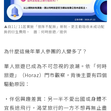
▲自11/ 11起實施「領隊不配房」新制，更主動吸收未成功配
房的衍生費用。 圖：何時旅遊／提供
為什麼這幾年單人參團的人變多了？
單人旅遊已成為不可忽視的浪潮。依「何時
旅遊」（Horaz）門市觀察，背後主要有四個
驅動原因：
・伴侶興趣差異：另一半不愛出國或身體不
宜長途飛行，渴望旅行的一方不想再無止盡