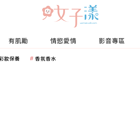
有肌勵
情慾愛情
影音專區
彩妝保養
香氛香水