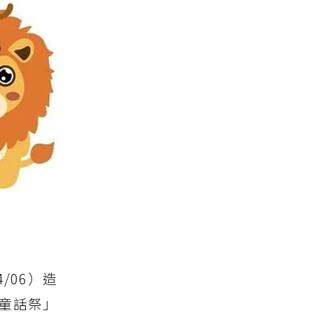
/06）造
童話祭」