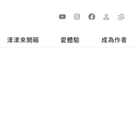
漾漾來開箱
愛體驗
成為作者