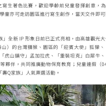
之寫生著色比賽，歡迎學齡前兒童發揮創意，為
學童亦可走訪園區進行寫生創作，當天交件即可
」全新 IP 形象日前已正式亮相，由高雄觀光
壽山）的台灣獼猴、園區的「迎賓大使」狐獴、
「虎山鎮守」孟加拉虎、「重裝坦克」白犀牛、
等夥伴，共同推廣動物保育教育；兒童連假（04
出「壽Q家族」人氣票選活動。