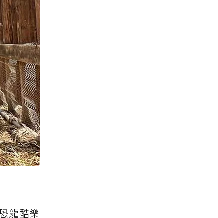
－恐龍酷樂