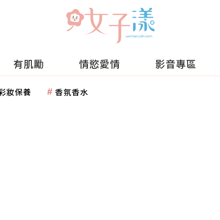
有肌勵
情慾愛情
影音專區
彩妝保養
香氛香水