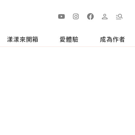
漾漾來開箱
愛體驗
成為作者