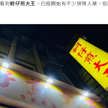
看到
蚵仔煎大王
，已經開始有不少排隊人潮，但