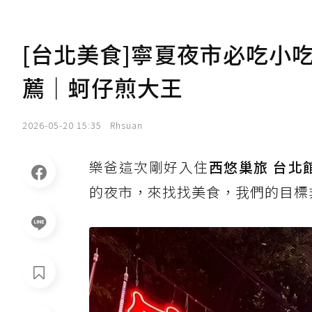
[台北美食]寧夏夜市必吃小
薦｜蚵仔煎大王
2026-05-20 15:35
Rhsuan
樂爸這次剛好入住
西悠巢旅 台北
的夜市，來找找美食，我們的目標