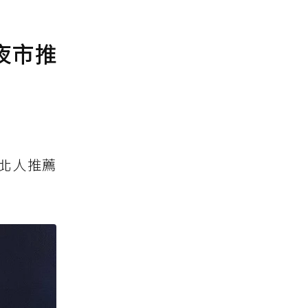
夜市推
北人推薦
」