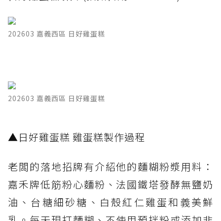
202603 嘉義西區 日好雞蛋糕
202603 嘉義西區 日好雞蛋糕
▲日好雞蛋糕 雞蛋糕製作過程
老闆的落地招牌有介紹他的麵糊粉漿用料：
嘉禾牌低筋粉心麵粉、法國鐵塔發酵無鹽奶
油、台糖細砂糖、白殼紅仁雞蛋和義美鮮
乳。每天現打麵糊、不使用預拌粉或添加非