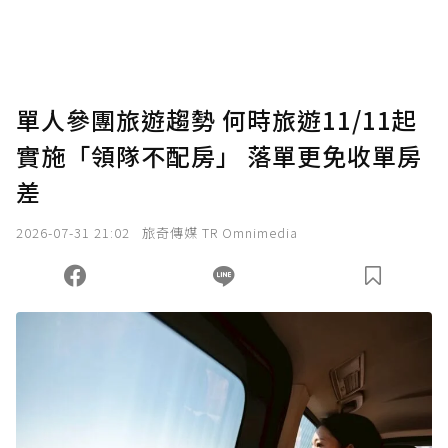
將您認為適合的點數贈送給作者，一旦使用贊
助點數即不得撤銷，單筆贊助最低點數為30
點，最高點數沒有上限。
U 利點數 1 點 = NTD 1 元。
單人參團旅遊趨勢 何時旅遊11/11起
實施「領隊不配房」 落單更免收單房
確認送出
差
我已詳閱贊助說明，且同意站方的使用條款。
2026-07-31 21:02
旅奇傳媒 TR Omnimedia
您當前剩餘 U 利點數：
0
點；前往
購買點數