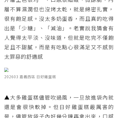
層不算濕潤但也沒烤太乾，就是綿密扎實，
很有飽足感。沒太多奶蛋香，而且真的吃得
出是「少糖」、「減油」。老實說我猜會有
人覺得太平淡、沒味道，但就是吃完不僅飽
足且不甜膩，而是有吃點心很滿足又不感到
太罪惡的舒適感
202603 嘉義西區 日好雞蛋糕
▲大多雞蛋糕儘管吹過風，一旦放進袋內就
還是會很快軟掉。但日好雞蛋糕最厲害的
是，儘管放袋子內好幾分鐘再拿出來，口感