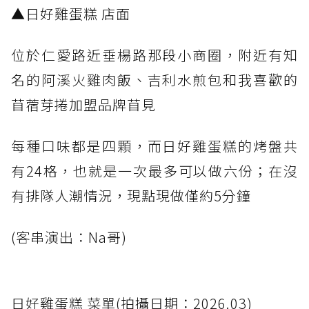
▲日好雞蛋糕 店面
位於仁愛路近垂楊路那段小商圈，附近有知
名的阿溪火雞肉飯、吉利水煎包和我喜歡的
苜蓿芽捲加盟品牌苜見
每種口味都是四顆，而日好雞蛋糕的烤盤共
有24格，也就是一次最多可以做六份；在沒
有排隊人潮情況，現點現做僅約5分鐘
(客串演出：Na哥)
日好雞蛋糕 菜單(拍攝日期：2026.03)