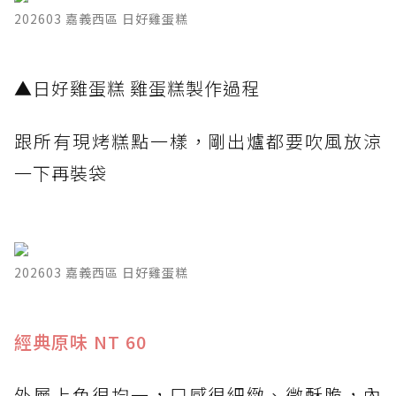
202603 嘉義西區 日好雞蛋糕
▲日好雞蛋糕 雞蛋糕製作過程
跟所有現烤糕點一樣，剛出爐都要吹風放涼
一下再裝袋
202603 嘉義西區 日好雞蛋糕
經典原味 NT 60
外層上色很均一，口感很細緻、微酥脆，內