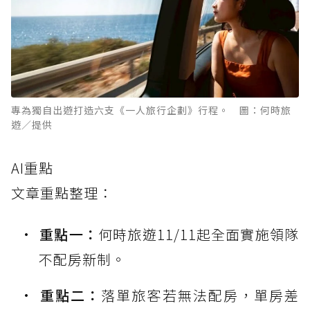
專為獨自出遊打造六支《一人旅行企劃》行程。 圖：何時旅
遊／提供
AI重點
文章重點整理：
重點一：
何時旅遊11/11起全面實施領隊
不配房新制。
重點二：
落單旅客若無法配房，單房差