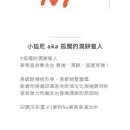
小狐尼 aka 孤獨的潤餅獵人
#孤獨的潤餅獵人󠀠
夢想是收集全台 春捲、潤餅、苜蓿芽捲！
󠀠
喜歡跑傳統市場、喜歡統整圖鑑
能邊吃捲邊認識各地民情文化與捲餅同好
是我致力吃遍全台春捲潤餅的原因啦
󠀠󠀠󠀠
🐱圖文彩蛋 #J哥和Na哥客串演出中