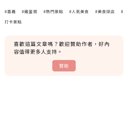
#嘉義
#雞蛋糕
#熱門景點
#人氣美食
#美食探店
#
打卡景點
喜歡這篇文章嗎？歡迎贊助作者，好內
容值得更多人支持。
贊助
贊助說明
為了鼓勵作者持續創作更好的內容，會員可以
使用「贊助」功能實質回饋給喜愛的作者。可