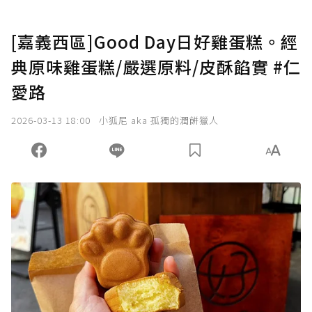
[嘉義西區]Good Day日好雞蛋糕。經
典原味雞蛋糕/嚴選原料/皮酥餡實 #仁
愛路
2026-03-13 18:00
小狐尼 aka 孤獨的潤餅獵人