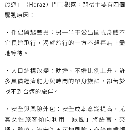
旅遊」（Horaz）門市觀察，背後主要有四個
驅動原因：
・伴侶興趣差異：另一半不愛出國或身體不
宜長途飛行，渴望旅行的一方不想再無止盡
地等待。
・人口結構改變：晚婚、不婚比例上升，許
多具備經濟能力與時間的單身族群，卻苦於
找不到合適的旅伴。
・安全與風險外包：安全成本意識提高，尤
其女性旅客傾向利用「跟團」將語言、交
通、醫療、治安等不可控風險，交給專業領