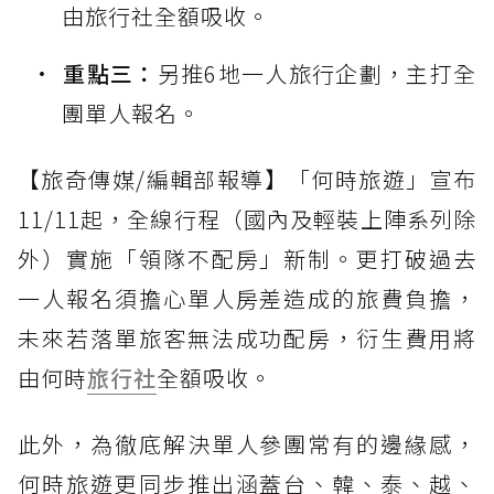
由旅行社全額吸收。
重點三：
另推6地一人旅行企劃，主打全
團單人報名。
【旅奇傳媒/編輯部報導】「何時旅遊」宣布
11/11起，全線行程（國內及輕裝上陣系列除
外）實施「領隊不配房」新制。更打破過去
一人報名須擔心單人房差造成的旅費負擔，
未來若落單旅客無法成功配房，衍生費用將
由何時
旅行社
全額吸收。
此外，為徹底解決單人參團常有的邊緣感，
何時旅遊更同步推出涵蓋台、韓、泰、越、