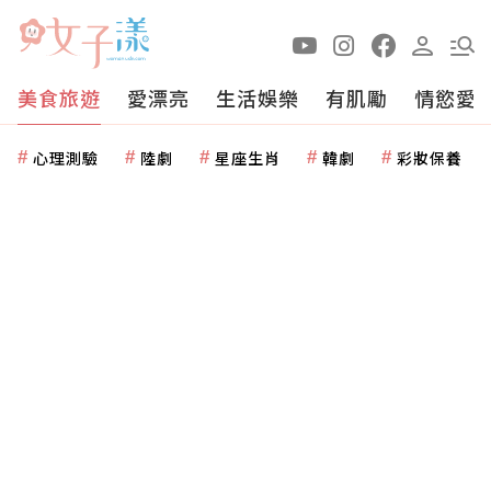
美食旅遊
愛漂亮
生活娛樂
有肌勵
情慾愛
心理測驗
陸劇
星座生肖
韓劇
彩妝保養